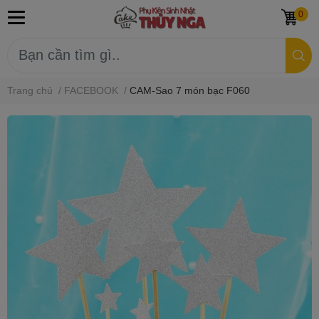
0
Trang chủ
/
FACEBOOK
/
CAM-Sao 7 món bạc F060