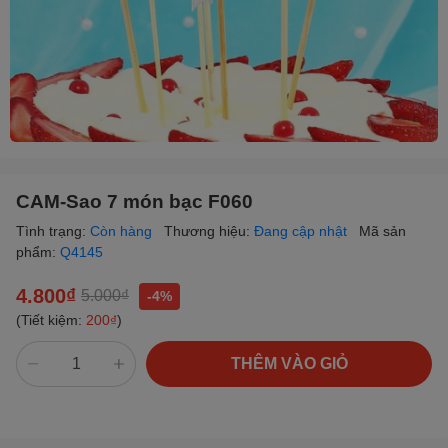
CAM-Sao 7 món bạc F060
Tình trạng:
Còn hàng
Thương hiệu:
Đang cập nhật
Mã sản
phẩm:
Q4145
4.800₫
5.000₫
-4%
(Tiết kiệm:
200₫
)
THÊM VÀO GIỎ