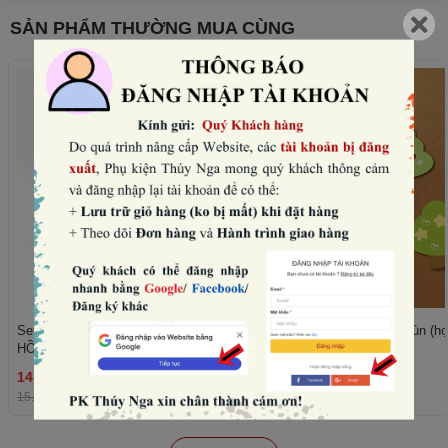
SẢN PHẨM THƯỜNG MUA CÙNG
Set 10 mũ sinh nhật hình vương miện-
Set 50 cây giấy xanh lùn (họ
HỒNG NHẠT (con voi).
trái tim).
14.400₫
11.520₫
THÊM
15.000₫
-4%
12.000₫
-4%