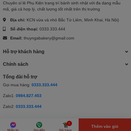
Chuyên sỉ lẻ Phụ Kiện trang trí bánh sinh nhật với đa dạng mẫu
mã, giá cả hợp lý, chất lượng tốt nhất trên thị trường
Địa chỉ:
KCN vừa và nhỏ Bắc Từ Liêm, Minh Khai, Hà Nội)
Số điện thoại:
0333.333.444
Email:
thuyngabakery@gmail.com
Hỗ trợ khách hàng
Chính sách
Tổng đài hỗ trợ
Gọi mua hàng:
0333.333.444
Zalo1:
0984.827.453
Zalo2:
0333.333.444
© Bản quyền thuộc về Thúy Nga | Cung cấp bởi Sapo | Cung cấp
0
Thêm vào giỏ
bởi
Sapo
Nhắn tin
Gọi điện
Giỏ hàng