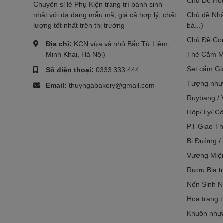
Chủ Đề Hot
Chuyên sỉ lẻ Phụ Kiện trang trí bánh sinh
nhật với đa dạng mẫu mã, giá cả hợp lý, chất
Chủ đề Nhâ
lượng tốt nhất trên thị trường
bà...)
Chủ Đề Co
Địa chỉ:
KCN vừa và nhỏ Bắc Từ Liêm,
Minh Khai, Hà Nội)
Thẻ Cắm M
Set cắm Gi
Số điện thoại:
0333.333.444
Tượng nhựa
Email:
thuyngabakery@gmail.com
Ruybang / 
Hộp/ Ly/ Cố
PT Giao Th
Bi Đường /
Vương Miệ
Rượu Bia tr
Nến Sinh N
Hoa trang t
Khuôn nhựa 