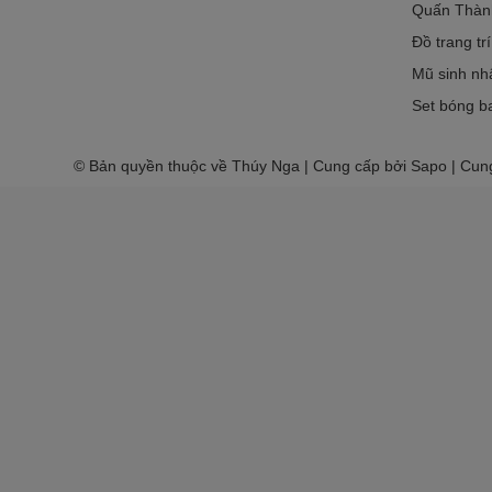
Quấn Thàn
Đồ trang tr
Mũ sinh nh
Set bóng ba
© Bản quyền thuộc về Thúy Nga | Cung cấp bởi Sapo | Cun