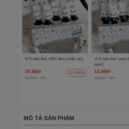
Vỉ 5 nến thỏ -VÁY đen (mẫu nữ).
Vỉ 5 nến thỏ -vest
nam).
15.360₫
15.360₫
THÊM
16.000₫
-4%
16.000₫
-4%
MÔ TẢ SẢN PHẨM