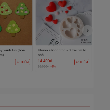
ấy xanh lùn (họa
Khuôn silicon tròn - 8 trái tim to
Khuôn si
im).
nhỏ.
14.400₫
72.000
THÊM
THÊM
15.000₫
-4%
75.000₫