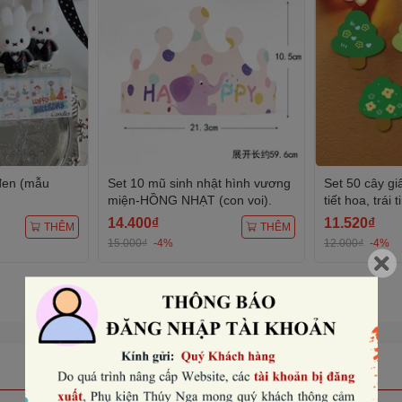
 đen (mẫu
Set 10 mũ sinh nhật hình vương
Set 50 cây gi
miện-HỒNG NHẠT (con voi).
tiết hoa, trái t
14.400₫
11.520₫
THÊM
THÊM
15.000₫
-4%
12.000₫
-4%
Xem tất cả