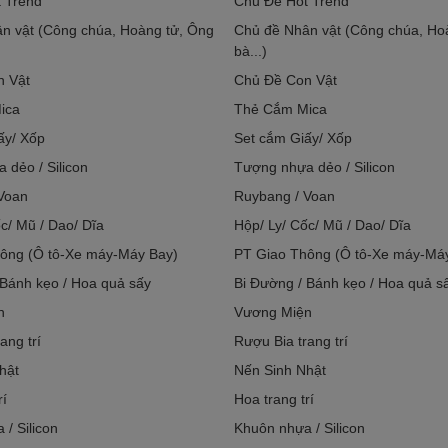
 Trend
Chủ Đề Hot Trend
n vật (Công chúa, Hoàng tử, Ông
Chủ đề Nhân vật (Công chúa, Ho
bà...)
n Vật
Chủ Đề Con Vật
ica
Thẻ Cắm Mica
ấy/ Xốp
Set cắm Giấy/ Xốp
 dẻo / Silicon
Tượng nhựa dẻo / Silicon
Voan
Ruybang / Voan
c/ Mũ / Dao/ Dĩa
Hộp/ Ly/ Cốc/ Mũ / Dao/ Dĩa
ông (Ô tô-Xe máy-Máy Bay)
PT Giao Thông (Ô tô-Xe máy-Má
 Bánh kẹo / Hoa quả sấy
Bi Đường / Bánh kẹo / Hoa quả s
n
Vương Miện
ang trí
Rượu Bia trang trí
hật
Nến Sinh Nhật
rí
Hoa trang trí
/ Silicon
Khuôn nhựa / Silicon