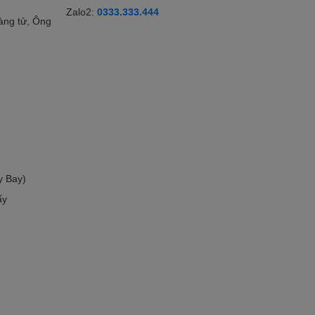
Zalo2:
0333.333.444
àng tử, Ông
y Bay)
ấy