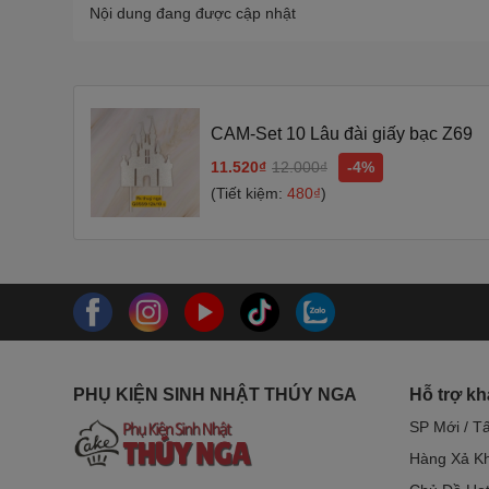
Nội dung đang được cập nhật
CAM-Set 10 Lâu đài giấy bạc Z69
11.520₫
12.000₫
-4%
(Tiết kiệm:
480₫
)
PHỤ KIỆN SINH NHẬT THÚY NGA
Hỗ trợ k
SP Mới / T
Hàng Xả Kh