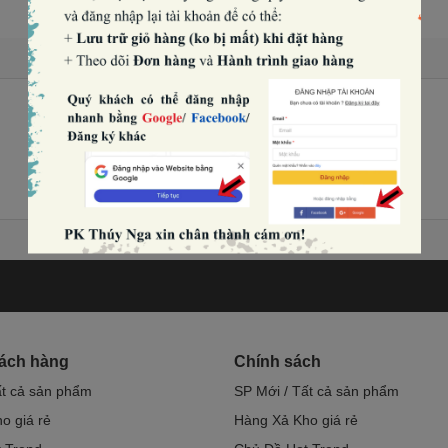
hách hàng
Chính sách
ất cả sản phẩm
SP Mới / Tất cả sản phẩm
o giá rẻ
Hàng Xả Kho giá rẻ