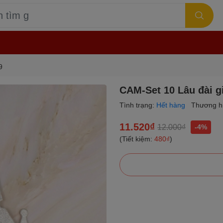
9
CAM-Set 10 Lâu đài g
Tình trạng:
Hết hàng
Thương h
11.520₫
12.000₫
-4%
(Tiết kiệm:
480₫
)