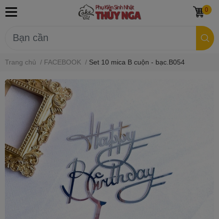
0
Trang chủ
/
FACEBOOK
/
Set 10 mica B cuộn - bạc.B054