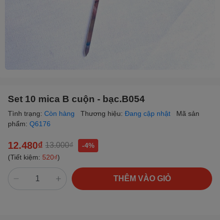
Set 10 mica B cuộn - bạc.B054
Tình trạng:
Còn hàng
Thương hiệu:
Đang cập nhật
Mã sản
phẩm:
Q6176
12.480₫
13.000₫
-4%
(Tiết kiệm:
520₫
)
THÊM VÀO GIỎ