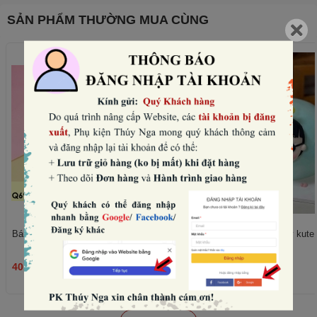
SẢN PHẨM THƯỜNG MUA CÙNG
Bánh quy tim hồng mix mẫu (180gam).
Set nặn mặt, chân, tay kute -
40.000₫
45.000₫
THÊM