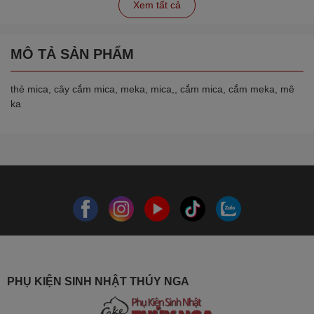
Xem tất cả
MÔ TẢ SẢN PHẨM
thẻ mica, cây cắm mica, meka, mica,, cắm mica, cắm meka, mê
ka
PHỤ KIỆN SINH NHẬT THÚY NGA