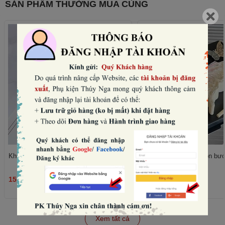
SẢN PHẨM THƯỜNG MUA CÙNG
Khuôn silicon tròn - 8 trái tim to nhỏ.
Khuôn silicon - hình con bư
15.000₫
75.000₫
THÊM
Xem tất cả