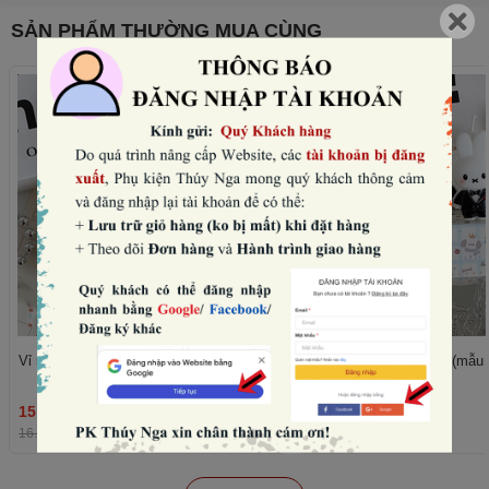
SẢN PHẨM THƯỜNG MUA CÙNG
Vỉ 5 nến thỏ -VÁY đen (mẫu nữ).
Vỉ 5 nến thỏ -vest đen (mẫu
15.360₫
15.360₫
THÊM
16.000₫
-4%
16.000₫
-4%