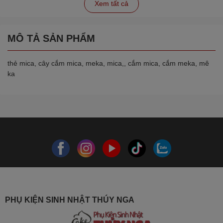
Xem tất cả
MÔ TẢ SẢN PHẨM
thẻ mica, cây cắm mica, meka, mica,, cắm mica, cắm meka, mê
ka
PHỤ KIỆN SINH NHẬT THÚY NGA