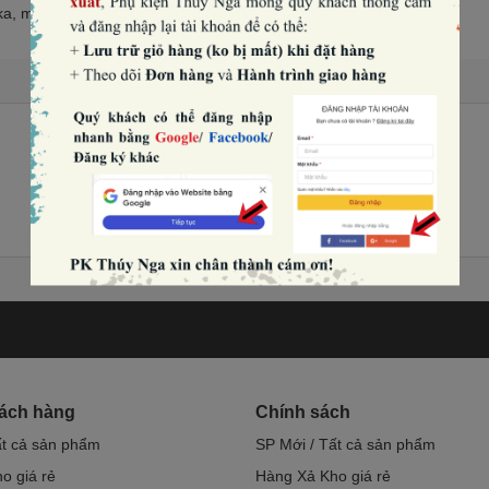
ka, mê ka
hách hàng
Chính sách
ất cả sản phẩm
SP Mới / Tất cả sản phẩm
o giá rẻ
Hàng Xả Kho giá rẻ