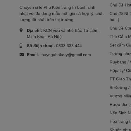
Chủ Đề Hot
Chuyên sỉ lẻ Phụ Kiện trang trí bánh sinh
nhật với đa dạng mẫu mã, giá cả hợp lý, chất
Chủ đề Nhâ
lượng tốt nhất trên thị trường
bà...)
Chủ Đề Co
Địa chỉ:
KCN vừa và nhỏ Bắc Từ Liêm,
Minh Khai, Hà Nội)
Thẻ Cắm M
Set cắm Gi
Số điện thoại:
0333.333.444
Tượng nhựa
Email:
thuyngabakery@gmail.com
Ruybang / 
Hộp/ Ly/ Cố
PT Giao Th
Bi Đường /
Vương Miệ
Rượu Bia tr
Nến Sinh N
Hoa trang t
Khuôn nhựa 