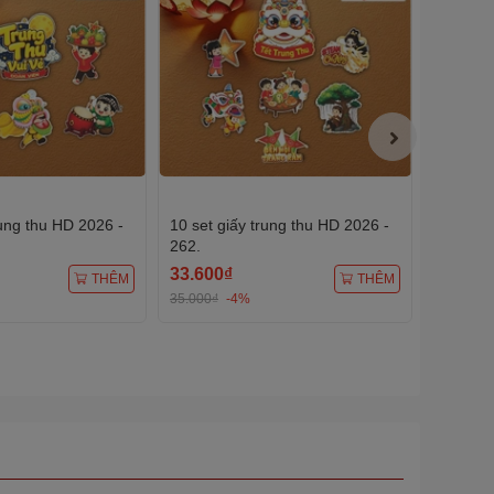
rung thu HD 2026 -
10 set giấy trung thu HD 2026 -
10 set g
262.
263.
33.600₫
33.600
THÊM
THÊM
35.000₫
-4%
35.000₫