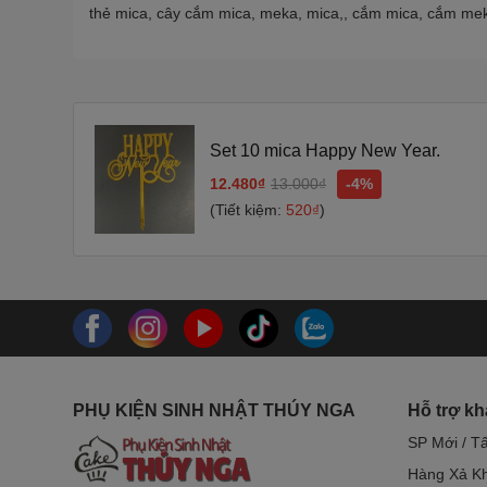
thẻ mica, cây cắm mica, meka, mica,, cắm mica, cắm me
Set 10 mica Happy New Year.
12.480₫
13.000₫
-4%
(Tiết kiệm:
520₫
)
PHỤ KIỆN SINH NHẬT THÚY NGA
Hỗ trợ k
SP Mới / T
Hàng Xả Kh