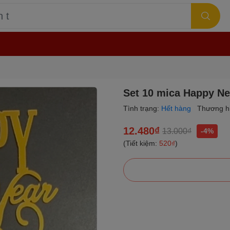
Set 10 mica Happy Ne
Tình trạng:
Hết hàng
Thương h
12.480₫
13.000₫
-4%
(Tiết kiệm:
520₫
)