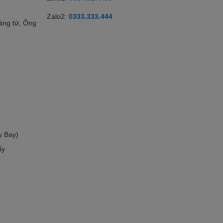
Zalo2:
0333.333.444
àng tử, Ông
y Bay)
ấy