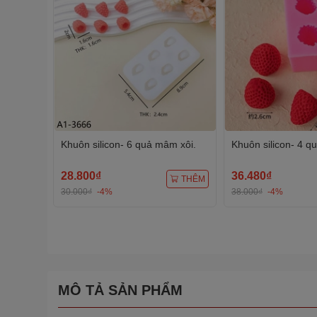
Khuôn silicon- 6 quả mâm xôi.
Khuôn silicon- 4 q
28.800₫
36.480₫
THÊM
30.000₫
-4%
38.000₫
-4%
MÔ TẢ SẢN PHẨM