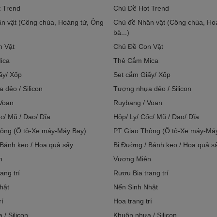
 Trend
Chủ Đề Hot Trend
n vật (Công chúa, Hoàng tử, Ông
Chủ đề Nhân vật (Công chúa, Ho
bà...)
n Vật
Chủ Đề Con Vật
ica
Thẻ Cắm Mica
ấy/ Xốp
Set cắm Giấy/ Xốp
 dẻo / Silicon
Tượng nhựa dẻo / Silicon
Voan
Ruybang / Voan
c/ Mũ / Dao/ Dĩa
Hộp/ Ly/ Cốc/ Mũ / Dao/ Dĩa
ông (Ô tô-Xe máy-Máy Bay)
PT Giao Thông (Ô tô-Xe máy-Má
 Bánh kẹo / Hoa quả sấy
Bi Đường / Bánh kẹo / Hoa quả s
n
Vương Miện
ang trí
Rượu Bia trang trí
hật
Nến Sinh Nhật
rí
Hoa trang trí
/ Silicon
Khuôn nhựa / Silicon