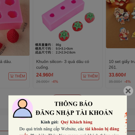
uả dâu.
Khuôn silicon- 3 quả dâu có
10 set giấy t
cuống.
261.
24.960₫
33.600₫
THÊM
THÊM
26.000₫
-4%
35.000₫
-4%
Xem tất cả