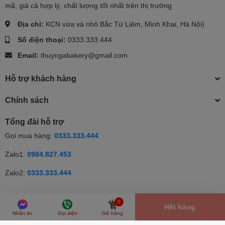
mã, giá cả hợp lý, chất lượng tốt nhất trên thị trường
Địa chỉ:
KCN vừa và nhỏ Bắc Từ Liêm, Minh Khai, Hà Nội)
Số điện thoại:
0333.333.444
Email:
thuyngabakery@gmail.com
Hỗ trợ khách hàng
Chính sách
Tổng đài hỗ trợ
Gọi mua hàng:
0333.333.444
Zalo1:
0984.827.453
Zalo2:
0333.333.444
© Bản quyền thuộc về Thúy Nga | Cung cấp bởi Sapo | Cung cấp
0
Hết hàng
bởi
Sapo
Nhắn tin
Gọi điện
Giỏ hàng