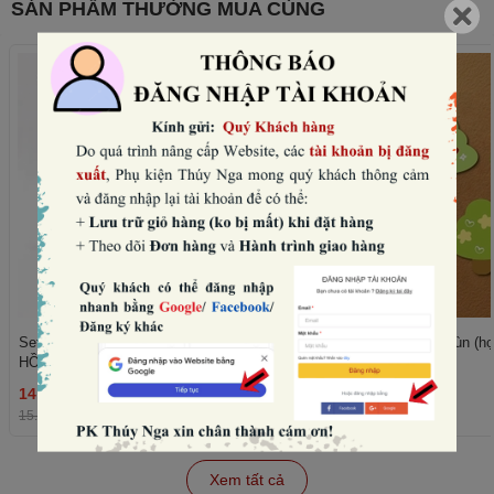
SẢN PHẨM THƯỜNG MUA CÙNG
Set 10 mũ sinh nhật hình vương miện-
Set 50 cây giấy xanh lùn (họ
HỒNG NHẠT (con voi).
trái tim).
14.400₫
11.520₫
THÊM
15.000₫
-4%
12.000₫
-4%
Xem tất cả