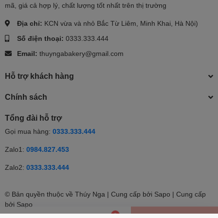
mã, giá cả hợp lý, chất lượng tốt nhất trên thị trường
Địa chỉ:
KCN vừa và nhỏ Bắc Từ Liêm, Minh Khai, Hà Nội)
Số điện thoại:
0333.333.444
Email:
thuyngabakery@gmail.com
Hỗ trợ khách hàng
Chính sách
Tổng đài hỗ trợ
Gọi mua hàng:
0333.333.444
Zalo1:
0984.827.453
Zalo2:
0333.333.444
© Bản quyền thuộc về Thúy Nga | Cung cấp bởi Sapo | Cung cấp
0
Hết hàng
bởi
Sapo
Nhắn tin
Gọi điện
Giỏ hàng