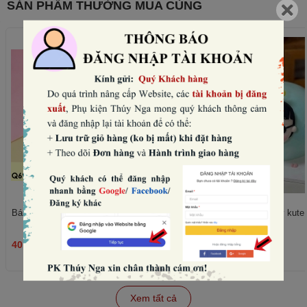
SẢN PHẨM THƯỜNG MUA CÙNG
Bánh quy tim hồng mix mẫu (180gam).
Set nặn mặt, chân, tay kute -
40.000₫
45.000₫
THÊM
Xem tất cả