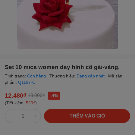
Set 10 mica women day hình cô gái-vàng.
Tình trạng:
Còn hàng
Thương hiệu:
Đang cập nhật
Mã sản
phẩm:
Q1197-C
12.480₫
13.000₫
-4%
(Tiết kiệm:
520₫
)
THÊM VÀO GIỎ