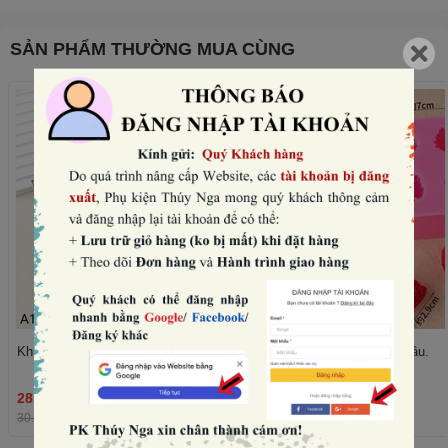
SẢN PHẨM THƯỜNG MUA CÙNG
Khuôn silicon- 6 quả mâm xôi.
Khuôn silicon- 4 quả dâu.
28.800₫
36.480₫
THÊM
30.000₫
-4%
38.000₫
-4%