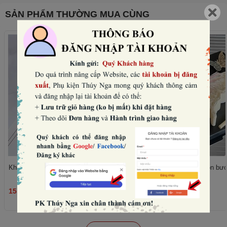
SẢN PHẨM THƯỜNG MUA CÙNG
Khuôn silicon tròn - 8 trái tim to nhỏ.
Khuôn silicon - hình con bư
15.000₫
75.000₫
THÊM