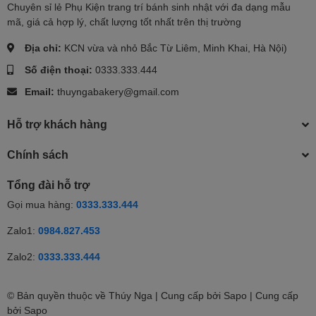
Chuyên sỉ lẻ Phụ Kiện trang trí bánh sinh nhật với đa dạng mẫu
mã, giá cả hợp lý, chất lượng tốt nhất trên thị trường
Địa chỉ:
KCN vừa và nhỏ Bắc Từ Liêm, Minh Khai, Hà Nội)
Số điện thoại:
0333.333.444
Email:
thuyngabakery@gmail.com
Hỗ trợ khách hàng
Chính sách
Tổng đài hỗ trợ
Gọi mua hàng:
0333.333.444
Zalo1:
0984.827.453
Zalo2:
0333.333.444
© Bản quyền thuộc về Thúy Nga | Cung cấp bởi Sapo | Cung cấp
0
Thêm vào giỏ
bởi
Sapo
Nhắn tin
Gọi điện
Giỏ hàng