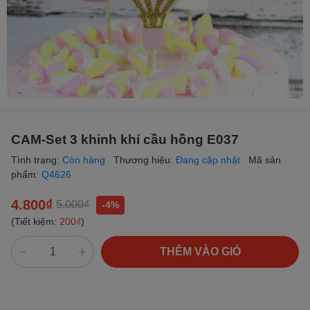
CAM-Set 3 khinh khí cầu hồng E037
Tình trạng:
Còn hàng
Thương hiệu:
Đang cập nhật
Mã sản
phẩm:
Q4626
4.800₫
5.000₫
-4%
(Tiết kiệm:
200₫
)
THÊM VÀO GIỎ