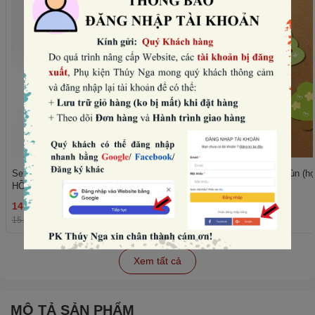
Set 10 mũ sinh nhật hình vương miện-
Set 50 cây giấy xanh lùn (họ
HỒNG NHẠT (con voi).
trái tim).
14.400₫
11.520₫
THÊM
15.000₫
-4%
12.000₫
-4%
Xem tất cả
MÔ TẢ SẢN PHẨM