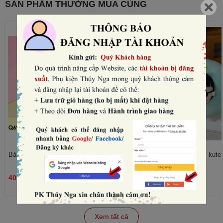
SẢN PHẨM THƯỜNG MUA CÙNG
Bánh quy tim hồng mix mẫu (180gam).
Set nặn mặt, chân, tay kute -
40.000₫
45.000₫
THÊM
Xem tất cả