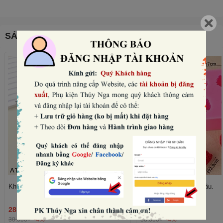
SẢN PHẨM THƯỜNG MUA CÙNG
Khuôn silicon- 6 quả mâm xôi.
Khuôn silicon- 4 quả dâu.
28.800₫
36.480₫
THÊM
30.000₫
-4%
38.000₫
-4%