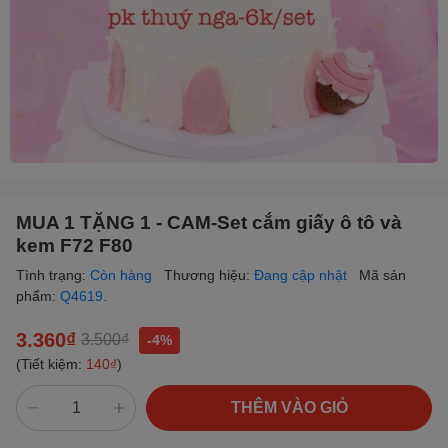
MUA 1 TẶNG 1 - CAM-Set cắm giấy ô tô và
kem F72 F80
Tình trạng:
Còn hàng
Thương hiệu:
Đang cập nhật
Mã sản
phẩm:
Q4619.
3.360₫
3.500₫
-4%
(Tiết kiệm:
140₫
)
THÊM VÀO GIỎ