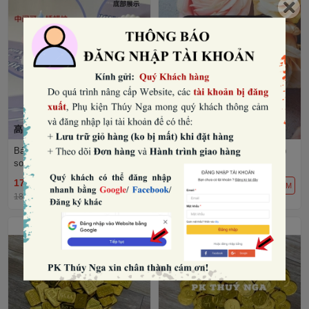
Bánh sinh nhật mini nhựa màu
Socola hình thỏi vàng (túi 1kg)
socola- 1 tầng (có kèm quả đỏ
trang trí) (có thể cắm nến).
17.280₫
105.600₫
THÊM
THÊM
18.000₫
-4%
110.000₫
-4%