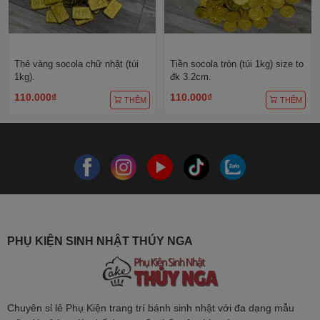
Thẻ vàng socola chữ nhật (túi
Tiền socola tròn (túi 1kg) size to
1kg).
đk 3.2cm.
110.000₫
110.000₫
THÊM
THÊM
PHỤ KIỆN SINH NHẬT THÚY NGA
Chuyên sỉ lẻ Phụ Kiện trang trí bánh sinh nhật với đa dạng mẫu