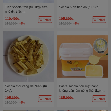
Tiền socola tròn (túi 1kg) size
Socola hình tiền đô (túi 1kg).
nhỏ đk 2.3cm.
110.400₫
105.600₫
THÊM
THÊM
115.000₫
-4%
110.000₫
-4%
Socola thỏi vàng dài 9999 (túi
Paste socola phủ mặt bánh
1kg).
không cần làm nóng (hũ 1kg)-vị
chanh (MÀU VÀNG).
105.600₫
185.000₫
THÊM
THÊM
110.000₫
-4%