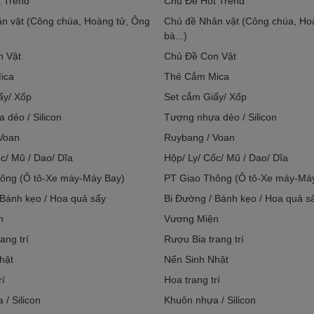
 Trend
Chủ Đề Hot Trend
n vật (Công chúa, Hoàng tử, Ông
Chủ đề Nhân vật (Công chúa, Ho
bà...)
n Vật
Chủ Đề Con Vật
ica
Thẻ Cắm Mica
ấy/ Xốp
Set cắm Giấy/ Xốp
 dẻo / Silicon
Tượng nhựa dẻo / Silicon
Voan
Ruybang / Voan
c/ Mũ / Dao/ Dĩa
Hộp/ Ly/ Cốc/ Mũ / Dao/ Dĩa
ông (Ô tô-Xe máy-Máy Bay)
PT Giao Thông (Ô tô-Xe máy-Má
 Bánh kẹo / Hoa quả sấy
Bi Đường / Bánh kẹo / Hoa quả s
n
Vương Miện
ang trí
Rượu Bia trang trí
hật
Nến Sinh Nhật
rí
Hoa trang trí
/ Silicon
Khuôn nhựa / Silicon