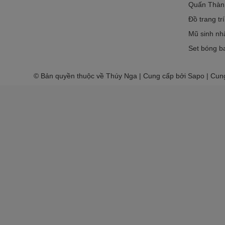
Quấn Thàn
Đồ trang tr
Mũ sinh nh
Set bóng ba
© Bản quyền thuộc về Thúy Nga | Cung cấp bởi Sapo | Cun