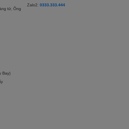
Zalo2:
0333.333.444
àng tử, Ông
y Bay)
ấy