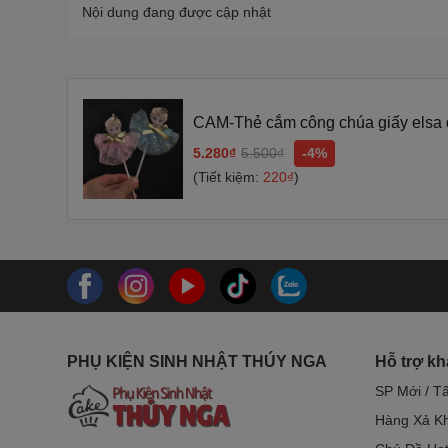
Nội dung đang được cập nhật
CAM-Thẻ cắm công chúa giấy elsa 
5.280₫
5.500₫
-4%
(Tiết kiệm:
220₫
)
PHỤ KIỆN SINH NHẬT THÚY NGA
Hỗ trợ k
SP Mới / T
Hàng Xả Kh