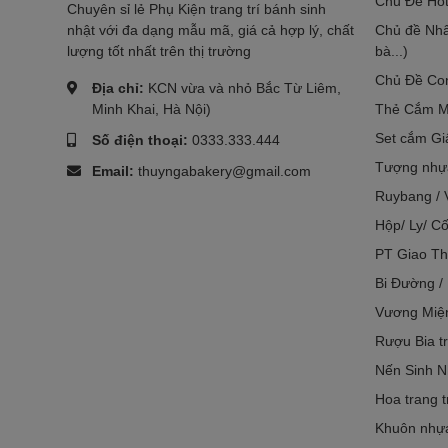
Chủ Đề Hot
Chuyên sỉ lẻ Phụ Kiện trang trí bánh sinh
nhật với đa dạng mẫu mã, giá cả hợp lý, chất
Chủ đề Nhâ
lượng tốt nhất trên thị trường
bà...)
Chủ Đề Co
Địa chỉ:
KCN vừa và nhỏ Bắc Từ Liêm,
Minh Khai, Hà Nội)
Thẻ Cắm M
Set cắm Gi
Số điện thoại:
0333.333.444
Tượng nhựa
Email:
thuyngabakery@gmail.com
Ruybang / 
Hộp/ Ly/ Cố
PT Giao Th
Bi Đường /
Vương Miệ
Rượu Bia tr
Nến Sinh N
Hoa trang t
Khuôn nhựa 