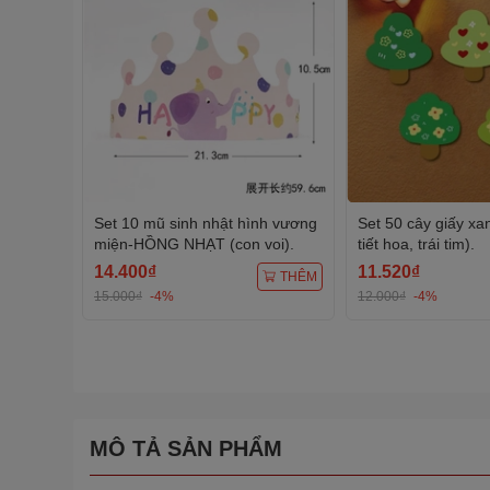
Set 10 mũ sinh nhật hình vương
Set 50 cây giấy xa
miện-HỒNG NHẠT (con voi).
tiết hoa, trái tim).
14.400₫
11.520₫
THÊM
15.000₫
-4%
12.000₫
-4%
MÔ TẢ SẢN PHẨM