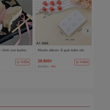
 - hình con bướm.
Khuôn silicon- 6 quả mâm xôi.
Khuôn si
28.800₫
36.480
THÊM
THÊM
30.000₫
-4%
38.000₫