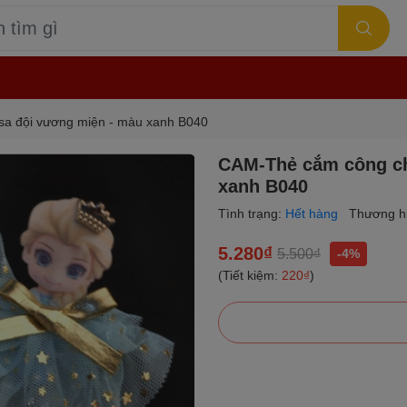
sa đội vương miện - màu xanh B040
CAM-Thẻ cắm công ch
xanh B040
Tình trạng:
Hết hàng
Thương h
5.280₫
5.500₫
-4%
(Tiết kiệm:
220₫
)