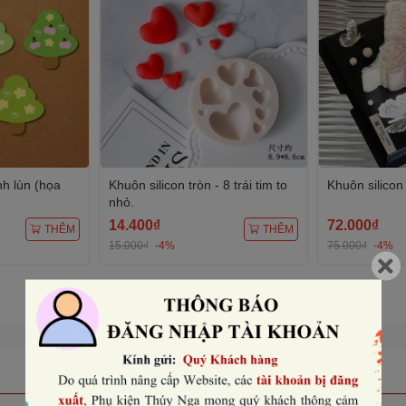
nh lùn (họa
Khuôn silicon tròn - 8 trái tim to
Khuôn silicon
nhỏ.
14.400₫
72.000₫
THÊM
THÊM
15.000₫
-4%
75.000₫
-4%
Xem tất cả