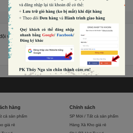
đội vương miện - màu xanh B040
hách hàng
Chính sách
ất cả sản phẩm
SP Mới / Tất cả sản phẩm
o giá rẻ
Hàng Xả Kho giá rẻ