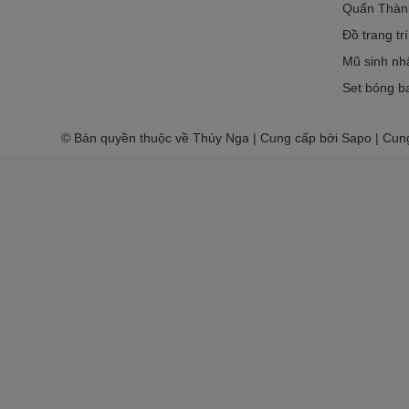
Quấn Thàn
Đồ trang tr
Mũ sinh nh
Set bóng ba
© Bản quyền thuộc về Thúy Nga | Cung cấp bởi Sapo | Cun