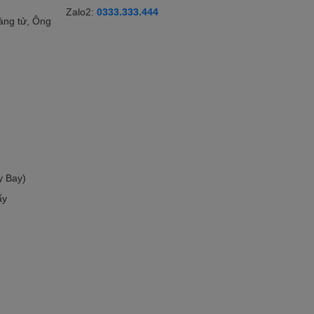
Zalo2:
0333.333.444
àng tử, Ông
y Bay)
ấy