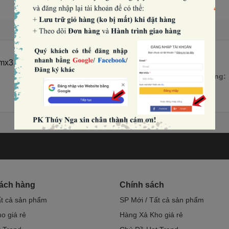
 bằng giấy (40 tờ) (kt 7cmx3.2cm) (2 set x 20 tờ/set).
Số lượng:
hách hàng
Chính sách
ất cả sản phẩm
SP Mới / Tất cả sản phẩm
o giá rẻ
Hàng Xả Kho giá rẻ