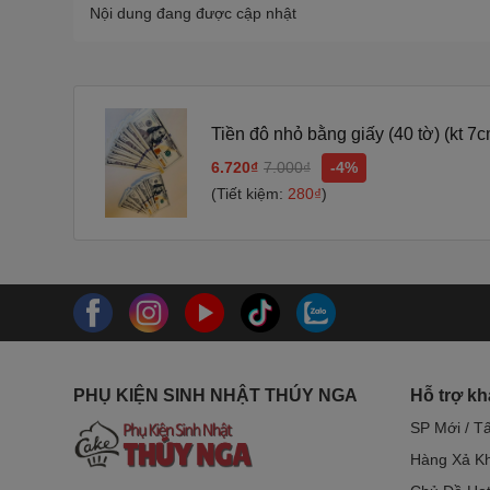
Nội dung đang được cập nhật
Tiền đô nhỏ
6.720₫
7.000₫
-4%
(Tiết kiệm:
280₫
)
PHỤ KIỆN SINH NHẬT THÚY NGA
Hỗ trợ k
SP Mới / T
Hàng Xả Kh