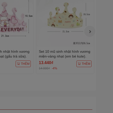
nh nhật hình vương
Set 10 mũ sinh nhật hình vương
Set 10 
t (gấu trà sữa).
miện-vàng nhạt (em bé kute).
miện-X
bóng).
13.440₫
13.440
THÊM
THÊM
14.000₫
-4%
14.000₫