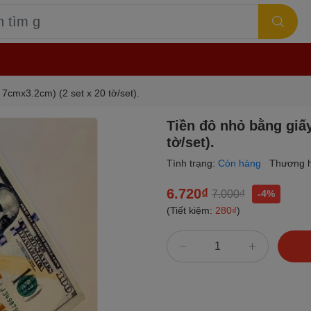
 7cmx3.2cm) (2 set x 20 tờ/set).
Tiền đô nhỏ bằng giấy
tờ/set).
Tình trạng:
Còn hàng
Thương h
6.720₫
7.000₫
-4%
(Tiết kiệm:
280₫
)