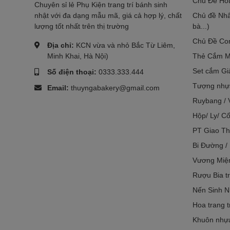
Chủ Đề Hot
Chuyên sỉ lẻ Phụ Kiện trang trí bánh sinh
nhật với đa dạng mẫu mã, giá cả hợp lý, chất
Chủ đề Nhâ
lượng tốt nhất trên thị trường
bà...)
Chủ Đề Co
Địa chỉ:
KCN vừa và nhỏ Bắc Từ Liêm,
Minh Khai, Hà Nội)
Thẻ Cắm M
Set cắm Gi
Số điện thoại:
0333.333.444
Tượng nhựa
Email:
thuyngabakery@gmail.com
Ruybang / 
Hộp/ Ly/ Cố
PT Giao Th
Bi Đường /
Vương Miệ
Rượu Bia tr
Nến Sinh N
Hoa trang t
Khuôn nhựa 