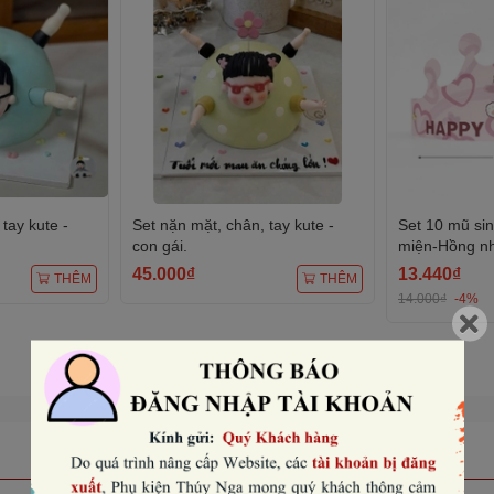
tay kute -
Set nặn mặt, chân, tay kute -
Set 10 mũ si
con gái.
miện-Hồng nhạ
45.000₫
13.440₫
THÊM
THÊM
14.000₫
-4%
Xem tất cả