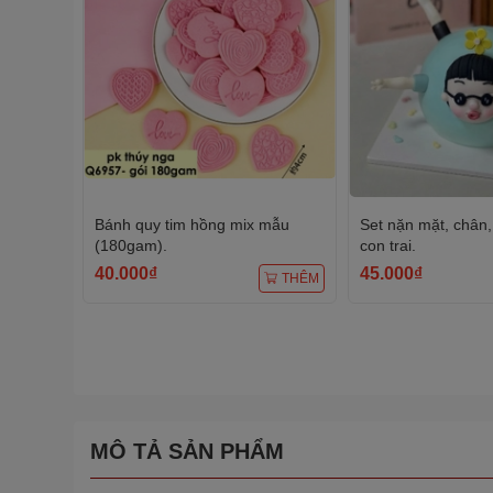
Bánh quy tim hồng mix mẫu
Set nặn mặt, chân, 
(180gam).
con trai.
40.000₫
45.000₫
THÊM
MÔ TẢ SẢN PHẨM