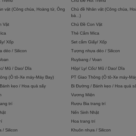
 Trend
Chủ Đề Hot Trend
n vật (Công chúa, Hoàng tử, Ông
Chủ đề Nhân vật (Công chúa, Ho
bà...)
n Vật
Chủ Đề Con Vật
ica
Thẻ Cắm Mica
ấy/ Xốp
Set cắm Giấy/ Xốp
 dẻo / Silicon
Tượng nhựa dẻo / Silicon
Voan
Ruybang / Voan
c/ Mũ / Dao/ Dĩa
Hộp/ Ly/ Cốc/ Mũ / Dao/ Dĩa
ông (Ô tô-Xe máy-Máy Bay)
PT Giao Thông (Ô tô-Xe máy-Má
 Bánh kẹo / Hoa quả sấy
Bi Đường / Bánh kẹo / Hoa quả s
n
Vương Miện
ang trí
Rượu Bia trang trí
hật
Nến Sinh Nhật
rí
Hoa trang trí
/ Silicon
Khuôn nhựa / Silicon