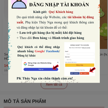
Set 10 mũ sinh nhật hình vương miện-
Set 50 cây giấy xanh lùn (họ
HỒNG NHẠT (con voi).
trái tim).
14.400₫
11.520₫
THÊM
15.000₫
-4%
12.000₫
-4%
Xem tất cả
MÔ TẢ SẢN PHẨM