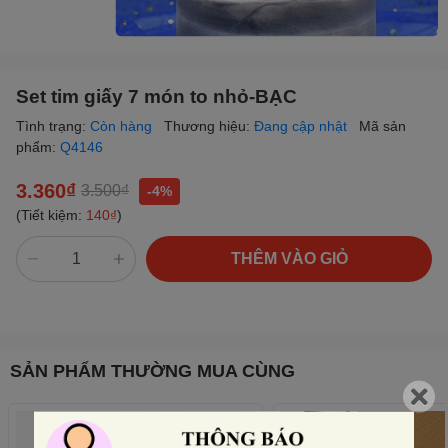
Set tim giấy 7 món to nhỏ-BẠC
Tình trạng:
Còn hàng
Thương hiệu:
Đang cập nhật
Mã sản
phẩm:
Q4146
3.360₫
3.500₫
-4%
(Tiết kiệm:
140₫
)
THÊM VÀO GIỎ
SẢN PHẨM THƯỜNG MUA CÙNG