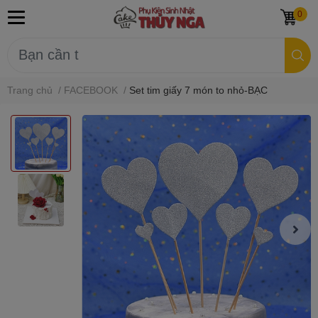
0
Trang chủ
/
FACEBOOK
/
Set tim giấy 7 món to nhỏ-BẠC