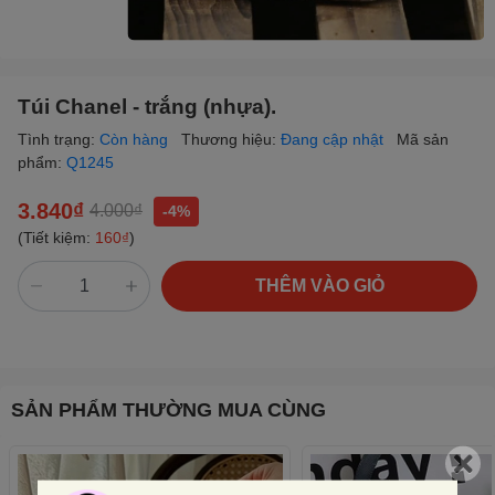
Túi Chanel - trắng (nhựa).
Tình trạng:
Còn hàng
Thương hiệu:
Đang cập nhật
Mã sản
phẩm:
Q1245
3.840₫
4.000₫
-4%
(Tiết kiệm:
160₫
)
THÊM VÀO GIỎ
SẢN PHẨM THƯỜNG MUA CÙNG