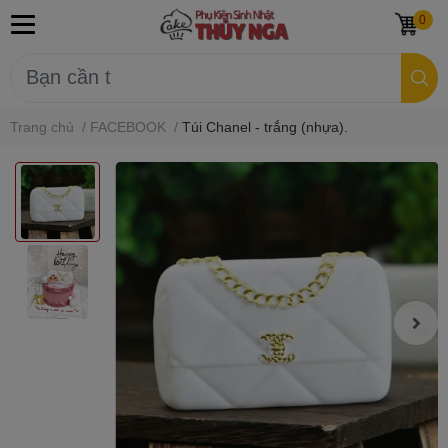
0
Trang chủ
/
FACEBOOK
/
Túi Chanel - trắng (nhựa).