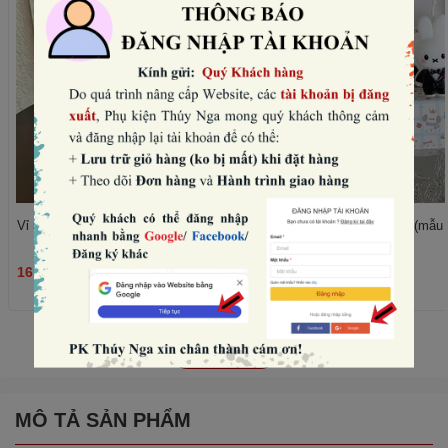
Vỉ 5 nến thỏ -VÁY đen (mẫu nữ).
Vỉ 5 nến thỏ -vest đen (mẫu
16.000₫
16.000₫
THÊM
Xem tất cả
MÔ TẢ SẢN PHẨM