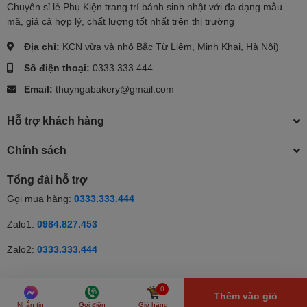
Chuyên sỉ lẻ Phụ Kiện trang trí bánh sinh nhật với đa dạng mẫu
mã, giá cả hợp lý, chất lượng tốt nhất trên thị trường
Địa chỉ:
KCN vừa và nhỏ Bắc Từ Liêm, Minh Khai, Hà Nội)
Số điện thoại:
0333.333.444
Email:
thuyngabakery@gmail.com
Hỗ trợ khách hàng
Chính sách
Tổng đài hỗ trợ
Gọi mua hàng:
0333.333.444
Zalo1:
0984.827.453
Zalo2:
0333.333.444
© Bản quyền thuộc về Thúy Nga | Cung cấp bởi Sapo | Cung cấp
0
Thêm vào giỏ
bởi
Sapo
Nhắn tin
Gọi điện
Giỏ hàng