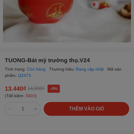
TUONG-Bát mỳ trường thọ.V24
Tình trạng:
Còn hàng
Thương hiệu:
Đang cập nhật
Mã sản
phẩm:
Q2473.
13.440₫
14.000₫
-4%
(Tiết kiệm:
560₫
)
THÊM VÀO GIỎ