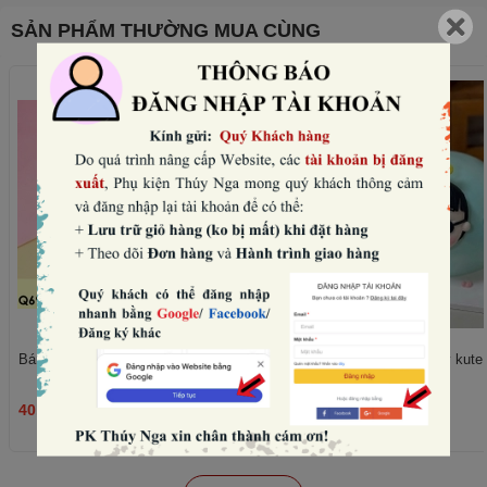
SẢN PHẨM THƯỜNG MUA CÙNG
Bánh quy tim hồng mix mẫu (180gam).
Set nặn mặt, chân, tay kute -
40.000₫
45.000₫
THÊM