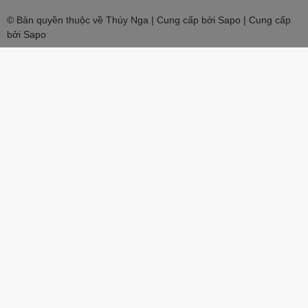
© Bản quyền thuộc về Thúy Nga | Cung cấp bởi Sapo | Cung cấp
bởi
Sapo