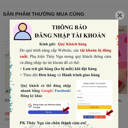
SẢN PHẨM THƯỜNG MUA CÙNG
Khuôn silicon- 6 quả mâm xôi.
Khuôn silicon- 4 quả dâu.
28.800₫
36.480₫
THÊM
30.000₫
-4%
38.000₫
-4%