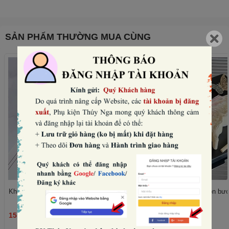
SẢN PHẨM THƯỜNG MUA CÙNG
Khuôn silicon tròn - 8 trái tim to nhỏ.
Khuôn silicon - hình con bư
15.000₫
75.000₫
THÊM