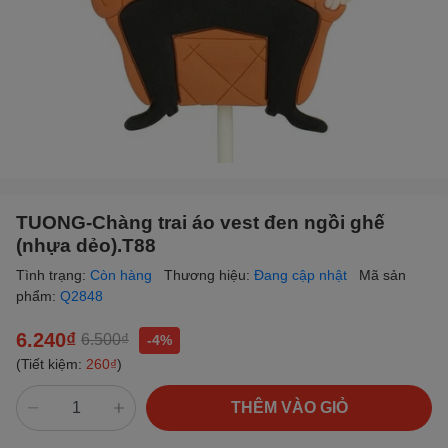
TUONG-Chàng trai áo vest đen ngồi ghế
(nhựa dẻo).T88
Tình trạng:
Còn hàng
Thương hiệu:
Đang cập nhật
Mã sản
phẩm:
Q2848
6.240₫
6.500₫
-4%
(Tiết kiệm:
260₫
)
THÊM VÀO GIỎ