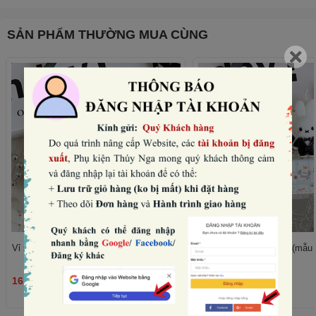
SẢN PHẨM THƯỜNG MUA CÙNG
Vỉ 5 nến thỏ -VÁY đen (mẫu nữ).
Vỉ 5 nến thỏ -vest đen (mẫu
16.000₫
16.000₫
THÊM