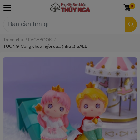
0
Trang chủ
/
FACEBOOK
/
TUONG-Công chúa ngồi quả (nhựa) SALE.