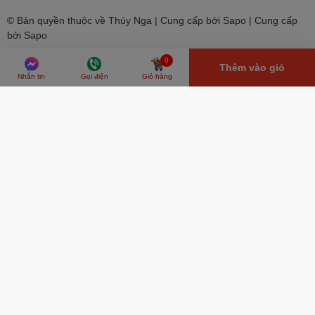
© Bản quyền thuộc về Thúy Nga | Cung cấp bởi Sapo | Cung cấp
bởi
Sapo
0
Thêm vào giỏ
Nhắn tin
Gọi điện
Giỏ hàng