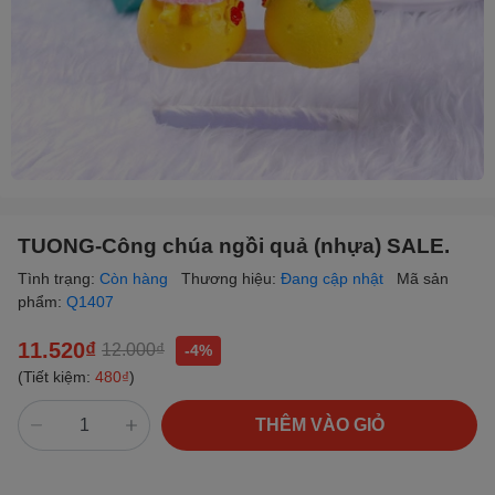
TUONG-Công chúa ngồi quả (nhựa) SALE.
Tình trạng:
Còn hàng
Thương hiệu:
Đang cập nhật
Mã sản
phẩm:
Q1407
11.520₫
12.000₫
-4%
(Tiết kiệm:
480₫
)
THÊM VÀO GIỎ