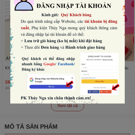
Khuôn silicon- 6 quả mâm xôi.
Khuôn silicon- 4 quả dâu.
28.800₫
36.480₫
THÊM
30.000₫
-4%
38.000₫
-4%
Xem tất cả
MÔ TẢ SẢN PHẨM