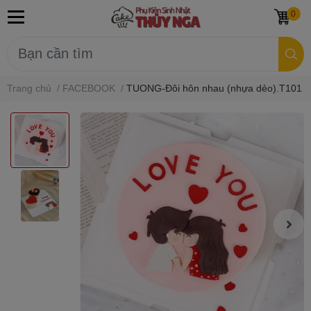
0
Trang chủ
/
FACEBOOK
/
TUONG-Đôi hôn nhau (nhựa dẻo).T101