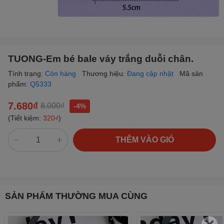
TUONG-Em bé bale váy trắng duỗi chân.
Tình trạng:
Còn hàng
Thương hiệu:
Đang cập nhật
Mã sản
phẩm:
Q5333
7.680₫
8.000₫
-4%
(Tiết kiệm:
320₫
)
THÊM VÀO GIỎ
SẢN PHẨM THƯỜNG MUA CÙNG