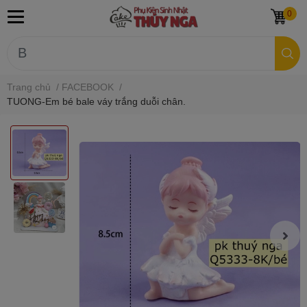
0
Trang chủ
/
FACEBOOK
/
TUONG-Em bé bale váy trắng duỗi chân.