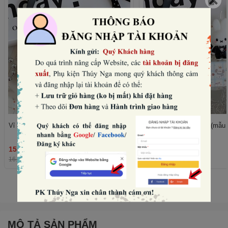
Vỉ 5 nến thỏ -VÁY đen (mẫu nữ).
Vỉ 5 nến thỏ -vest đen (mẫu
15.360₫
15.360₫
THÊM
16.000₫
-4%
16.000₫
-4%
Xem tất cả
MÔ TẢ SẢN PHẨM