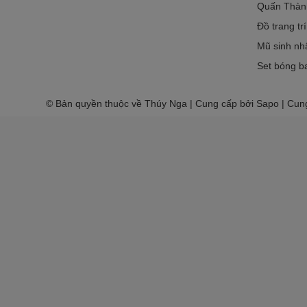
Quấn Thàn
Đồ trang tr
Mũ sinh nh
Set bóng ba
© Bản quyền thuộc về Thúy Nga | Cung cấp bởi Sapo | Cun