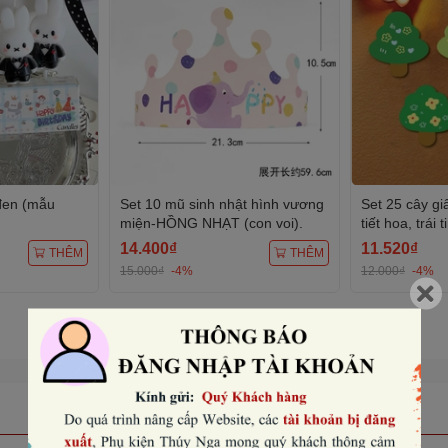
 đen (mẫu
Set 10 mũ sinh nhật hình vương
Set 25 cây gi
miện-HỒNG NHẠT (con voi).
tiết hoa, trái t
14.400₫
11.520₫
THÊM
THÊM
15.000₫
-4%
12.000₫
-4%
Xem tất cả