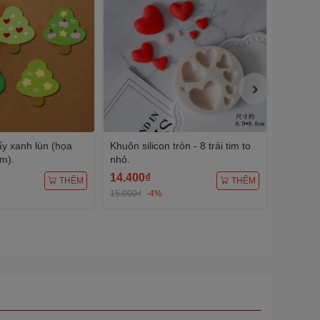
ấy xanh lùn (họa
Khuôn silicon tròn - 8 trái tim to
Khuôn si
im).
nhỏ.
14.400₫
72.000
THÊM
THÊM
15.000₫
-4%
75.000₫