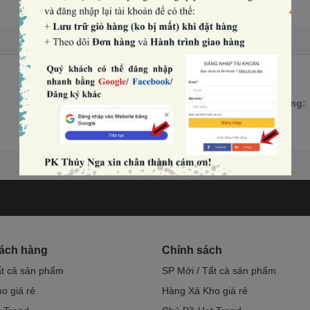
Số lượng:
hách hàng
Chính sách
ất cả sản phẩm
SP Mới / Tất cả sản phẩm
o giá rẻ
Hàng Xả Kho giá rẻ