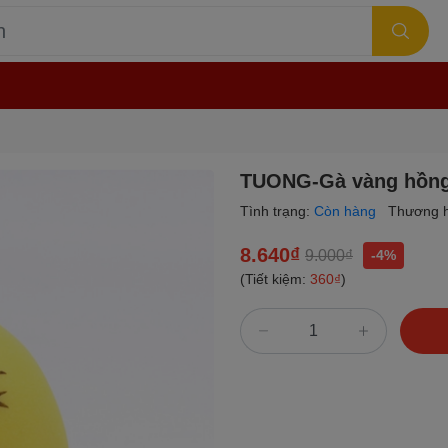
TUONG-Gà vàng hồng
Tình trạng:
Còn hàng
Thương h
8.640₫
9.000₫
-4%
(Tiết kiệm:
360₫
)