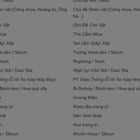
 Trend
Chủ Đề Hot Trend
n vật (Công chúa, Hoàng tử, Ông
Chủ đề Nhân vật (Công chúa, Ho
bà...)
n Vật
Chủ Đề Con Vật
ica
Thẻ Cắm Mica
ấy/ Xốp
Set cắm Giấy/ Xốp
 dẻo / Silicon
Tượng nhựa dẻo / Silicon
Voan
Ruybang / Voan
c/ Mũ / Dao/ Dĩa
Hộp/ Ly/ Cốc/ Mũ / Dao/ Dĩa
ông (Ô tô-Xe máy-Máy Bay)
PT Giao Thông (Ô tô-Xe máy-Má
 Bánh kẹo / Hoa quả sấy
Bi Đường / Bánh kẹo / Hoa quả s
n
Vương Miện
ang trí
Rượu Bia trang trí
hật
Nến Sinh Nhật
rí
Hoa trang trí
/ Silicon
Khuôn nhựa / Silicon