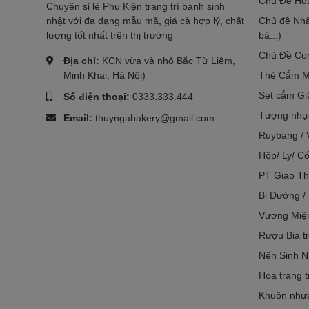
Chủ Đề Hot
Chuyên sỉ lẻ Phụ Kiện trang trí bánh sinh
nhật với đa dạng mẫu mã, giá cả hợp lý, chất
Chủ đề Nhâ
lượng tốt nhất trên thị trường
bà...)
Chủ Đề Co
Địa chỉ:
KCN vừa và nhỏ Bắc Từ Liêm,
Minh Khai, Hà Nội)
Thẻ Cắm M
Set cắm Gi
Số điện thoại:
0333.333.444
Tượng nhựa
Email:
thuyngabakery@gmail.com
Ruybang / 
Hộp/ Ly/ Cố
PT Giao Th
Bi Đường /
Vương Miệ
Rượu Bia tr
Nến Sinh N
Hoa trang t
Khuôn nhựa 