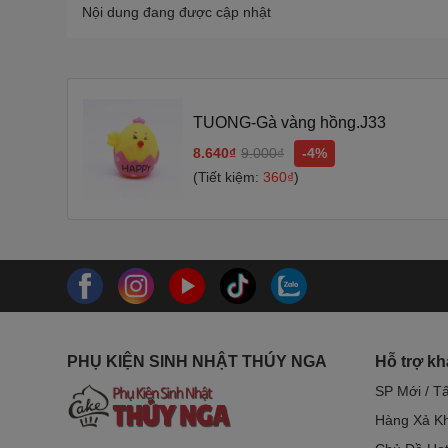
Nội dung đang được cập nhật
TUONG-Gà vàng hồng.J33
8.640₫
9.000₫
-4%
(Tiết kiệm:
360₫
)
PHỤ KIỆN SINH NHẬT THÚY NGA
Hỗ trợ k
SP Mới / T
Hàng Xả Kh