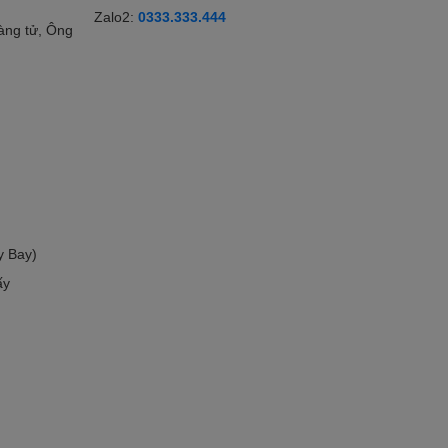
Zalo2:
0333.333.444
àng tử, Ông
y Bay)
ấy