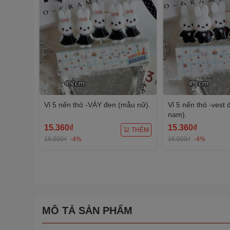
Vỉ 5 nến thỏ -VÁY đen (mẫu nữ).
Vỉ 5 nến thỏ -vest
nam).
15.360₫
15.360₫
THÊM
16.000₫
-4%
16.000₫
-4%
MÔ TẢ SẢN PHẨM