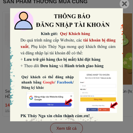
SẢN PHẨM THƯỜNG MUA CÙNG
Set 10 mũ sinh nhật hình vương miện-
Set 50 cây giấy xanh lùn (họ
HỒNG NHẠT (con voi).
trái tim).
14.400₫
11.520₫
THÊM
15.000₫
-4%
12.000₫
-4%
Xem tất cả