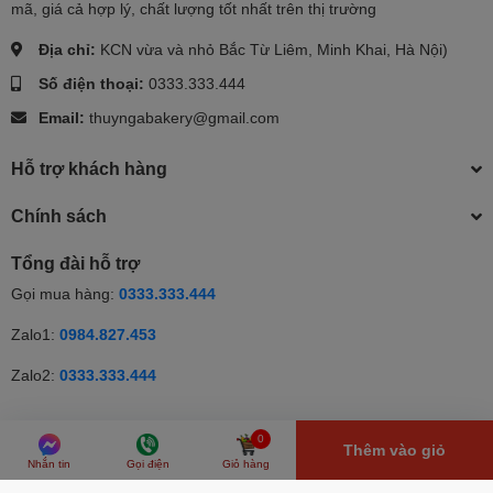
mã, giá cả hợp lý, chất lượng tốt nhất trên thị trường
Địa chỉ:
KCN vừa và nhỏ Bắc Từ Liêm, Minh Khai, Hà Nội)
Số điện thoại:
0333.333.444
Email:
thuyngabakery@gmail.com
Hỗ trợ khách hàng
Chính sách
Tổng đài hỗ trợ
Gọi mua hàng:
0333.333.444
Zalo1:
0984.827.453
Zalo2:
0333.333.444
© Bản quyền thuộc về Thúy Nga | Cung cấp bởi Sapo | Cung cấp
0
Thêm vào giỏ
bởi
Sapo
Nhắn tin
Gọi điện
Giỏ hàng