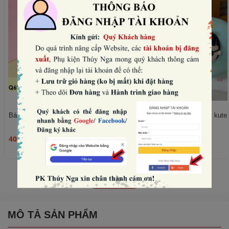
Bánh quy tim hồng mix mẫu (180gam).
Set nặn mặt, chân, tay kute -
40.000₫
45.000₫
THÊM
Xem tất cả
MÔ TẢ SẢN PHẨM