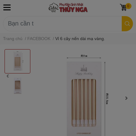
0
Trang chủ
/
FACEBOOK
/
Vỉ 6 cây nến dài mạ vàng.