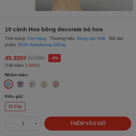
10 cành Hoa bông decorate bó hoa
Tình trạng:
Còn hàng
Thương hiệu:
Đang cập nhật
Mã sản
phẩm:
0019-Xanhduong-10Cay
49.920₫
52.000₫
-4%
(Tiết kiệm
2.080₫
)
Nhóm màu:
Kiểu gói:
10 Cây
THÊM VÀO GIỎ