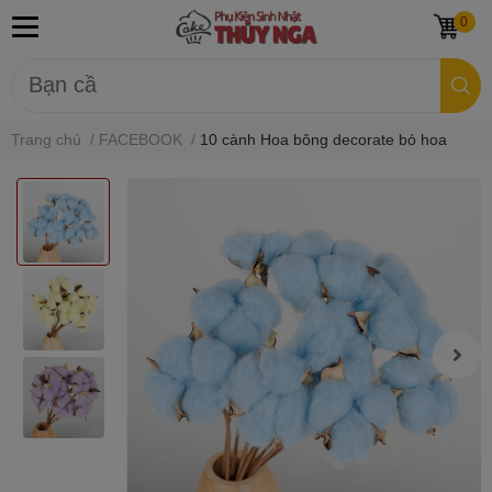
0
Trang chủ
/
FACEBOOK
/
10 cành Hoa bông decorate bó hoa