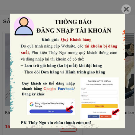
SẢN PHẨM THƯỜNG MUA CÙNG
Khuôn silicon tròn - 8 trái tim to nhỏ.
Khuôn silicon - hình con bư
15.000₫
75.000₫
THÊM