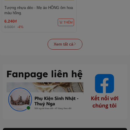
Tượng nhựa dẻo - Mẹ áo HỒNG ôm hoa
màu hồng.
6.240₫
THÊM
6.500₫
-4%
Xem tất cả