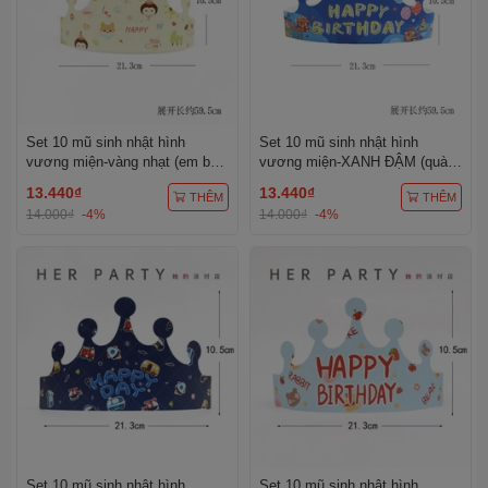
Set 10 mũ sinh nhật hình
Set 10 mũ sinh nhật hình
vương miện-vàng nhạt (em bé
vương miện-XANH ĐẬM (quà
kute).
mũ bóng).
13.440₫
13.440₫
THÊM
THÊM
14.000₫
-4%
14.000₫
-4%
Set 10 mũ sinh nhật hình
Set 10 mũ sinh nhật hình