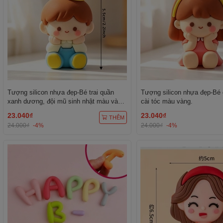
Tượng silicon nhựa đẹp-Bé trai quần
Tượng silicon nhựa đẹp-Bé 
xanh dương, đội mũ sinh nhật màu vàng
cài tóc màu vàng.
chấm trắng.
23.040₫
23.040₫
THÊM
24.000₫
-4%
24.000₫
-4%