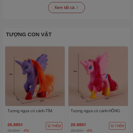
Xem tất cả
TƯỢNG CON VẬT
Tượng ngựa có cánh-TÍM.
Tượng ngựa có cánh-HỒNG.
26.880₫
26.880₫
THÊM
THÊM
28.000₫
-4%
28.000₫
-4%