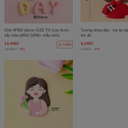
Chữ HPBD silicon SIZE TO (cao 4cm) -
Tượng nhựa dẻo - mẹ áo dà
sắc màu (MÀU SÁNG -mẫu mới).
tóc đỏ.
13.440₫
6.240₫
THÊM
14.000₫
-4%
6.500₫
-4%