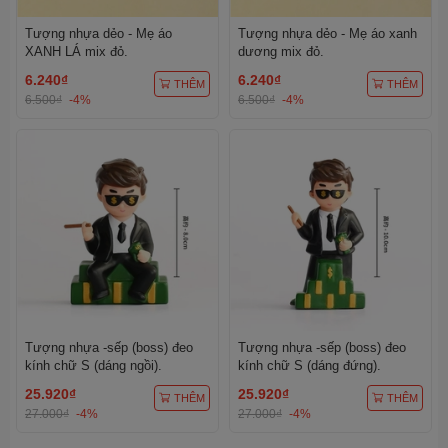
Tượng nhựa dẻo - Mẹ áo
Tượng nhựa dẻo - Mẹ áo xanh
XANH LÁ mix đỏ.
dương mix đỏ.
6.240₫
6.240₫
THÊM
THÊM
6.500₫
-4%
6.500₫
-4%
Tượng nhựa -sếp (boss) đeo
Tượng nhựa -sếp (boss) đeo
kính chữ S (dáng ngồi).
kính chữ S (dáng đứng).
25.920₫
25.920₫
THÊM
THÊM
27.000₫
-4%
27.000₫
-4%