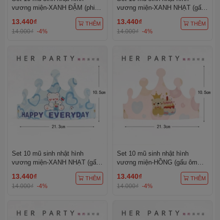
vương miện-XANH ĐẬM (phi
vương miện-XANH NHẠT (gấu
hành gia).
nâu đậm và quả dâu).
13.440₫
13.440₫
THÊM
THÊM
14.000₫
-4%
14.000₫
-4%
Set 10 mũ sinh nhật hình
Set 10 mũ sinh nhật hình
vương miện-XANH NHẠT (gấu
vương miện-HỒNG (gấu ôm
uống trà sữa).
bánh sinh nhật).
13.440₫
13.440₫
THÊM
THÊM
14.000₫
-4%
14.000₫
-4%