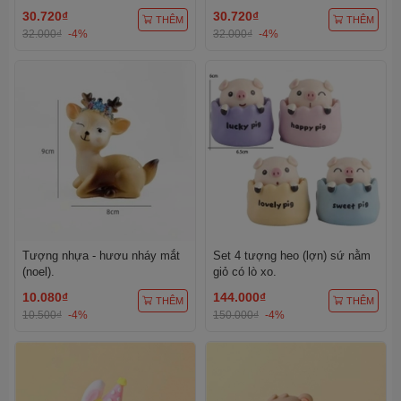
30.720₫
30.720₫
THÊM
THÊM
32.000₫
-4%
32.000₫
-4%
Tượng nhựa - hươu nháy mắt
Set 4 tượng heo (lợn) sứ nằm
(noel).
giỏ có lò xo.
10.080₫
144.000₫
THÊM
THÊM
10.500₫
-4%
150.000₫
-4%