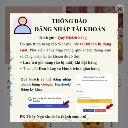
Tượng ngựa có cánh-TRẮNG.
Set nhựa đặc- 5 tượng bé
ngựa vàng mini mix mẫu.
26.880₫
30.720₫
THÊM
THÊM
28.000₫
-4%
32.000₫
-4%