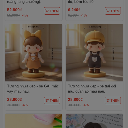
(dáng tung chưởng).
đỏ, bờm tóc đỏ.
52.800₫
6.240₫
THÊM
THÊM
55.000₫
-4%
6.500₫
-4%
Tượng nhựa đẹp - bé GÁI mặc
Tượng nhựa đẹp - bé trai đội
váy màu nâu.
mũ, quần áo màu nâu.
28.800₫
28.800₫
THÊM
THÊM
30.000₫
-4%
30.000₫
-4%