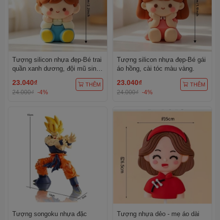
Tượng silicon nhựa đẹp-Bé trai
Tượng silicon nhựa đẹp-Bé gái
quần xanh dương, đội mũ sinh
áo hồng, cài tóc màu vàng.
nhật màu vàng chấm trắng.
23.040₫
23.040₫
THÊM
THÊM
24.000₫
-4%
24.000₫
-4%
Tượng songoku nhựa đặc
Tượng nhựa dẻo - mẹ áo dài