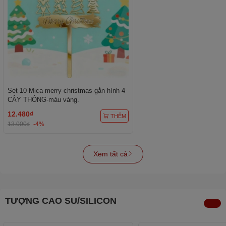
Set 10 Mica merry christmas gắn hình 4
CÂY THÔNG-màu vàng.
12.480₫
THÊM
13.000₫
-4%
Xem tất cả
TƯỢNG CAO SU/SILICON