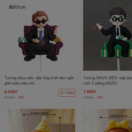
Tượng nhựa dẻo -đàn ông kính đen ngồi
Tượng NHỰA DẺO -sếp (bos
ghế sofa màu tím.
chữ S (dáng NGỒI).
6.240₫
7.680₫
THÊM
6.500₫
-4%
8.000₫
-4%