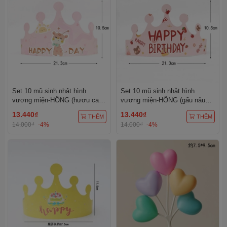
Set 10 mũ sinh nhật hình
Set 10 mũ sinh nhật hình
vương miện-HỒNG (hươu cao
vương miện-HỒNG (gấu nâu
cổ).
đậm).
13.440₫
13.440₫
THÊM
THÊM
14.000₫
-4%
14.000₫
-4%