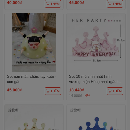
40.000₫
45.000₫
THÊM
THÊM
Set nặn mặt, chân, tay kute -
Set 10 mũ sinh nhật hình
con gái.
vương miện-Hồng nhạt (gấu trà
sữa).
45.000₫
13.440₫
THÊM
THÊM
14.000₫
-4%