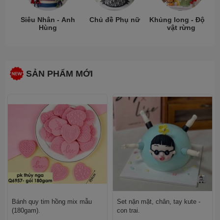
Siêu Nhân - Anh
Chủ đề Phụ nữ
Khủng long - Động
Hùng
vật rừng
SẢN PHẨM MỚI
Bánh quy tim hồng mix mẫu
Set nặn mặt, chân, tay kute -
(180gam).
con trai.