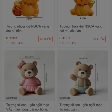
Tượng nhựa -bé NGỰA vàng
Tượng nhựa -bé NGỰA vàng
ôm hũ tiền.
đội mũ đầu lân.
6.720₫
8.160₫
THÊM
THÊM
7.000₫
-4%
8.500₫
-4%
Tượng silicon - gấu ngồi mặc
Tượng silicon - gấu ngồi mặc
VÁy màu hồng, cài nơ hồng.
áo màu xanh.