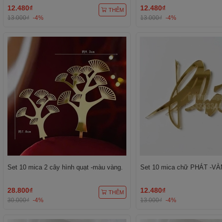
12.480₫
12.480₫
THÊM
13.000₫
-4%
13.000₫
-4%
Set 10 mica 2 cây hình quạt -màu vàng.
Set 10 mica chữ PHÁT -VÀ
28.800₫
12.480₫
THÊM
30.000₫
-4%
13.000₫
-4%