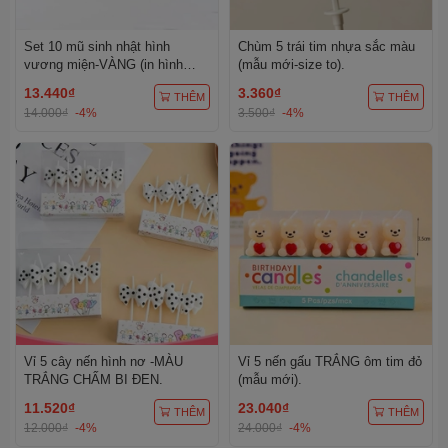
Set 10 mũ sinh nhật hình
Chùm 5 trái tim nhựa sắc màu
vương miện-VÀNG (in hình
(mẫu mới-size to).
bánh sinh nhật).
13.440₫
3.360₫
THÊM
THÊM
14.000₫
-4%
3.500₫
-4%
Vỉ 5 cây nến hình nơ -MÀU
Vỉ 5 nến gấu TRẮNG ôm tim đỏ
TRẮNG CHẤM BI ĐEN.
(mẫu mới).
11.520₫
23.040₫
THÊM
THÊM
12.000₫
-4%
24.000₫
-4%