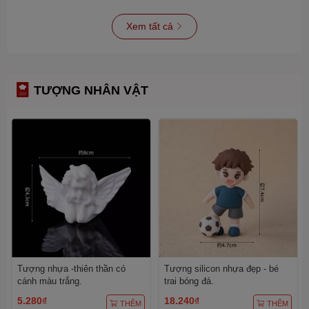
Xem tất cả
TƯỢNG NHÂN VẬT
Tượng nhựa -thiên thần có
Tượng silicon nhựa đẹp - bé
cánh màu trắng.
trai bóng đá.
5.280₫
18.240₫
THÊM
THÊM