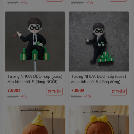
5.500₫
-4%
19.000₫
-4%
Tượng NHỰA DẺO -sếp (boss)
Tượng NHỰA DẺO -sếp (boss)
đeo kính chữ S (dáng NGỒI).
đeo kính chữ S (dáng đứng).
7.680₫
7.680₫
THÊM
THÊM
8.000₫
-4%
8.000₫
-4%