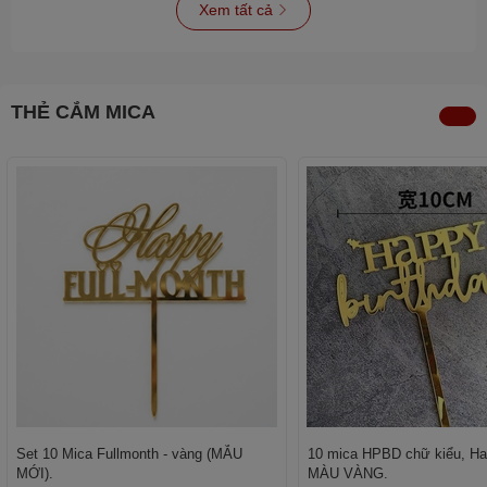
Xem tất cả
THẺ CẮM MICA
Set 10 Mica Fullmonth - vàng (MẪU
10 mica HPBD chữ kiểu, Hap
MỚI).
MÀU VÀNG.