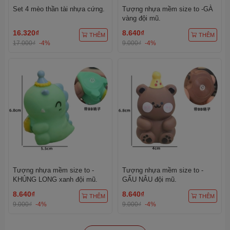
Set 4 mèo thần tài nhựa cứng.
Tượng nhựa mềm size to -GÀ
vàng đội mũ.
16.320₫
8.640₫
THÊM
THÊM
17.000₫
-4%
9.000₫
-4%
Tượng nhựa mềm size to -
Tượng nhựa mềm size to -
KHỦNG LONG xanh đội mũ.
GẤU NÂU đội mũ.
8.640₫
8.640₫
THÊM
THÊM
9.000₫
-4%
9.000₫
-4%