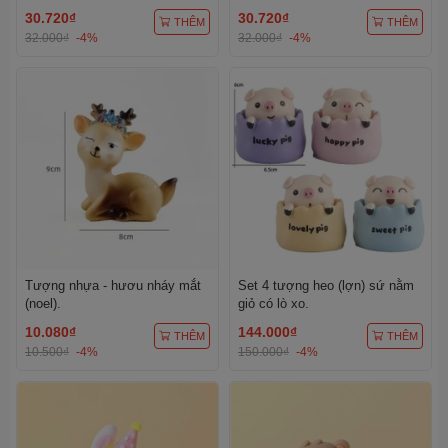
30.720₫
30.720₫
THÊM
THÊM
32.000₫
-4%
32.000₫
-4%
Tượng nhựa - hươu nháy mắt
Set 4 tượng heo (lợn) sứ nằm
(noel).
giỏ có lò xo.
10.080₫
144.000₫
THÊM
THÊM
10.500₫
-4%
150.000₫
-4%