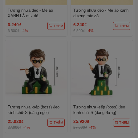
Tượng nhựa dẻo - Mẹ áo
Tượng nhựa dẻo - Mẹ áo xanh
XANH LÁ mix đỏ.
dương mix đỏ.
6.240₫
6.240₫
THÊM
THÊM
6.500₫
-4%
6.500₫
-4%
Tượng nhựa -sếp (boss) đeo
Tượng nhựa -sếp (boss) đeo
kính chữ S (dáng ngồi).
kính chữ S (dáng đứng).
25.920₫
25.920₫
THÊM
THÊM
27.000₫
-4%
27.000₫
-4%