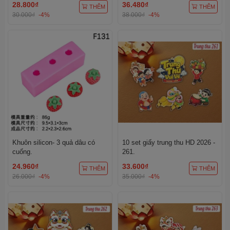
28.800₫
36.480₫
THÊM
THÊM
30.000₫
-4%
38.000₫
-4%
Khuôn silicon- 3 quả dâu có
10 set giấy trung thu HD 2026 -
cuống.
261.
24.960₫
33.600₫
THÊM
THÊM
26.000₫
-4%
35.000₫
-4%