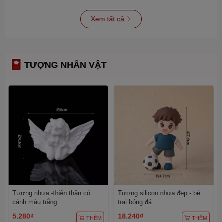
Xem tất cả
TƯỢNG NHÂN VẬT
Tượng nhựa -thiên thần có
Tượng silicon nhựa đẹp - bé
cánh màu trắng.
trai bóng đá.
5.280₫
18.240₫
THÊM
THÊM