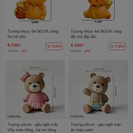
Tượng nhựa -bé NGỰA vàng
Tượng nhựa -bé NGỰA vàng
ôm hũ tiền.
đội mũ đầu lân.
6.720₫
8.160₫
THÊM
THÊM
7.000₫
-4%
8.500₫
-4%
Tượng silicon - gấu ngồi mặc
Tượng silicon - gấu ngồi mặc
VÁy màu hồng, cài nơ hồng.
áo màu xanh.