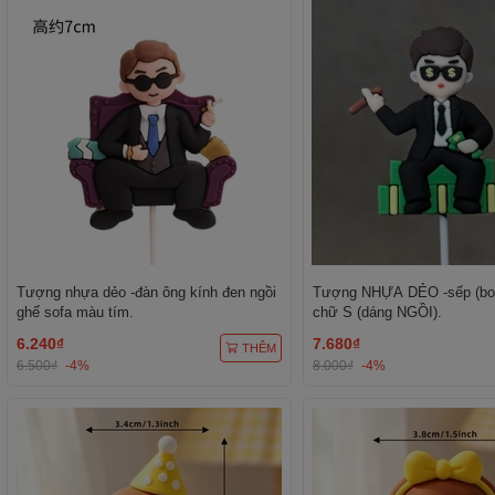
Tượng nhựa dẻo -đàn ông kính đen ngồi
Tượng NHỰA DẺO -sếp (bos
ghế sofa màu tím.
chữ S (dáng NGỒI).
6.240₫
7.680₫
THÊM
6.500₫
-4%
8.000₫
-4%