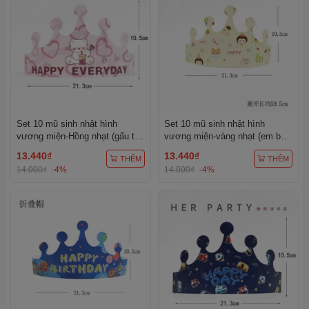
Set 10 mũ sinh nhật hình
Set 10 mũ sinh nhật hình
vương miện-Hồng nhạt (gấu trà
vương miện-vàng nhạt (em bé
sữa).
kute).
13.440₫
13.440₫
THÊM
THÊM
14.000₫
-4%
14.000₫
-4%