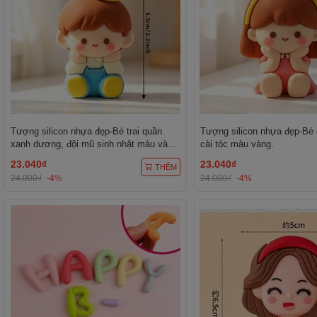
Tượng silicon nhựa đẹp-Bé trai quần
Tượng silicon nhựa đẹp-Bé 
xanh dương, đội mũ sinh nhật màu vàng
cài tóc màu vàng.
chấm trắng.
23.040₫
23.040₫
THÊM
24.000₫
-4%
24.000₫
-4%