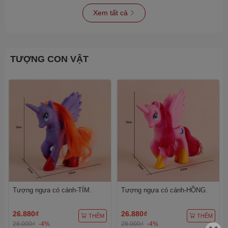
Xem tất cả
TƯỢNG CON VẬT
Tượng ngựa có cánh-TÍM.
Tượng ngựa có cánh-HỒNG.
26.880₫
26.880₫
THÊM
THÊM
28.000₫
-4%
28.000₫
-4%