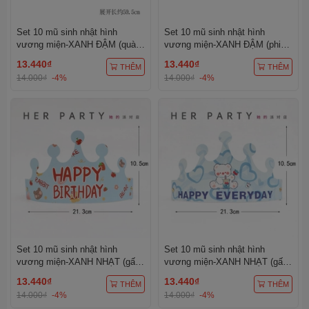
Set 10 mũ sinh nhật hình
Set 10 mũ sinh nhật hình
vương miện-XANH ĐẬM (quà
vương miện-XANH ĐẬM (phi
mũ bóng).
hành gia).
13.440₫
13.440₫
THÊM
THÊM
14.000₫
-4%
14.000₫
-4%
Set 10 mũ sinh nhật hình
Set 10 mũ sinh nhật hình
vương miện-XANH NHẠT (gấu
vương miện-XANH NHẠT (gấu
nâu đậm và quả dâu).
uống trà sữa).
13.440₫
13.440₫
THÊM
THÊM
14.000₫
-4%
14.000₫
-4%