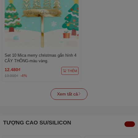
Set 10 Mica merry christmas gắn hình 4
CÂY THÔNG-màu vàng.
12.480₫
THÊM
13.000₫
-4%
Xem tất cả
TƯỢNG CAO SU/SILICON