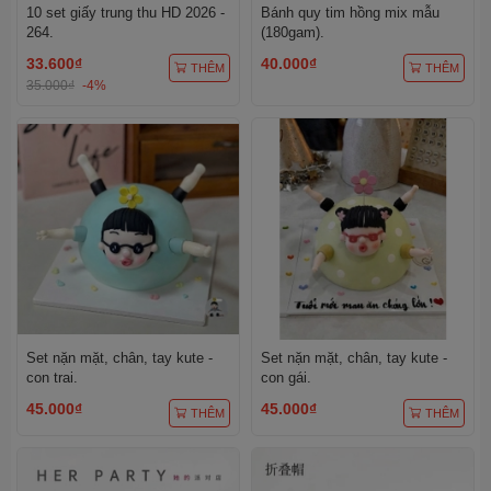
10 set giấy trung thu HD 2026 -
Bánh quy tim hồng mix mẫu
264.
(180gam).
33.600₫
40.000₫
THÊM
THÊM
35.000₫
-4%
Set nặn mặt, chân, tay kute -
Set nặn mặt, chân, tay kute -
con trai.
con gái.
45.000₫
45.000₫
THÊM
THÊM