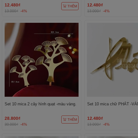
12.480₫
12.480₫
THÊM
13.000₫
-4%
13.000₫
-4%
Set 10 mica 2 cây hình quạt -màu vàng.
Set 10 mica chữ PHÁT -VÀ
28.800₫
12.480₫
THÊM
30.000₫
-4%
13.000₫
-4%