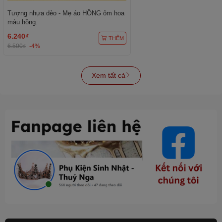
Tượng nhựa dẻo - Mẹ áo HỒNG ôm hoa
màu hồng.
6.240₫
THÊM
6.500₫
-4%
Xem tất cả