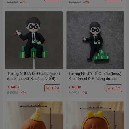
5.500₫
-4%
19.000₫
-4%
Tượng NHỰA DẺO -sếp (boss)
Tượng NHỰA DẺO -sếp (boss)
đeo kính chữ S (dáng NGỒI).
đeo kính chữ S (dáng đứng).
7.680₫
7.680₫
THÊM
THÊM
8.000₫
-4%
8.000₫
-4%