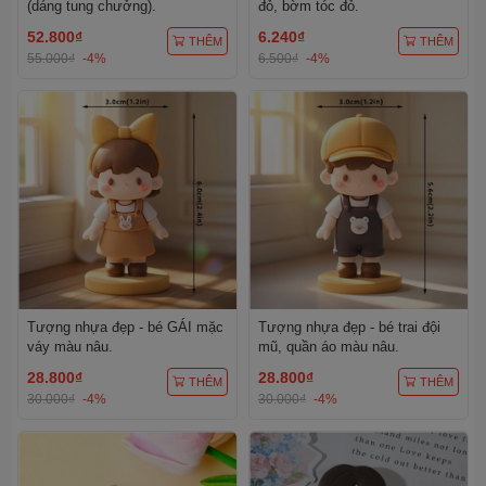
(dáng tung chưởng).
đỏ, bờm tóc đỏ.
52.800₫
6.240₫
THÊM
THÊM
55.000₫
-4%
6.500₫
-4%
Tượng nhựa đẹp - bé GÁI mặc
Tượng nhựa đẹp - bé trai đội
váy màu nâu.
mũ, quần áo màu nâu.
28.800₫
28.800₫
THÊM
THÊM
30.000₫
-4%
30.000₫
-4%