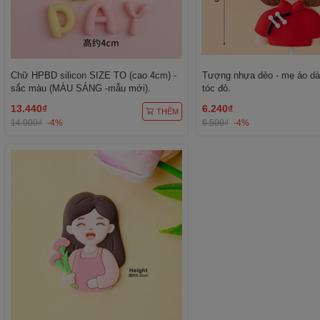
Chữ HPBD silicon SIZE TO (cao 4cm) -
Tượng nhựa dẻo - mẹ áo dà
sắc màu (MÀU SÁNG -mẫu mới).
tóc đỏ.
13.440₫
6.240₫
THÊM
14.000₫
-4%
6.500₫
-4%