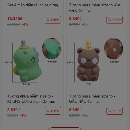
Set 4 mèo thần tài nhựa cứng.
Tượng nhựa mềm size to -GÀ
vàng đội mũ.
16.320₫
8.640₫
THÊM
THÊM
17.000₫
-4%
9.000₫
-4%
Tượng nhựa mềm size to -
Tượng nhựa mềm size to -
KHỦNG LONG xanh đội mũ.
GẤU NÂU đội mũ.
8.640₫
8.640₫
THÊM
THÊM
9.000₫
-4%
9.000₫
-4%