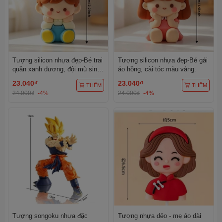
Tượng silicon nhựa đẹp-Bé trai
Tượng silicon nhựa đẹp-Bé gái
quần xanh dương, đội mũ sinh
áo hồng, cài tóc màu vàng.
nhật màu vàng chấm trắng.
23.040₫
23.040₫
THÊM
THÊM
24.000₫
-4%
24.000₫
-4%
Tượng songoku nhựa đặc
Tượng nhựa dẻo - mẹ áo dài