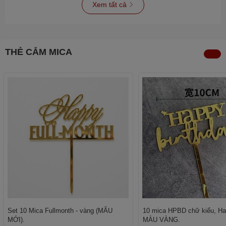
Xem tất cả
THẺ CẮM MICA
Set 10 Mica Fullmonth - vàng (MẪU
10 mica HPBD chữ kiểu, Hap
MỚI).
MÀU VÀNG.