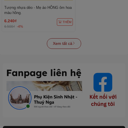
Tượng nhựa dẻo - Mẹ áo HỒNG ôm hoa
màu hồng.
6.240₫
THÊM
6.500₫
-4%
Xem tất cả