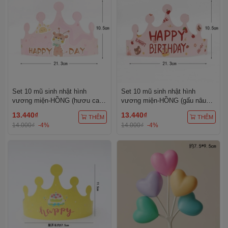
Set 10 mũ sinh nhật hình
Set 10 mũ sinh nhật hình
vương miện-HỒNG (hươu cao
vương miện-HỒNG (gấu nâu
cổ).
đậm).
13.440₫
13.440₫
THÊM
THÊM
14.000₫
-4%
14.000₫
-4%