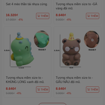
Set 4 mèo thần tài nhựa cứng.
Tượng nhựa mềm size to -GÀ
vàng đội mũ.
16.320₫
8.640₫
THÊM
THÊM
17.000₫
-4%
9.000₫
-4%
Tượng nhựa mềm size to -
Tượng nhựa mềm size to -
KHỦNG LONG xanh đội mũ.
GẤU NÂU đội mũ.
8.640₫
8.640₫
THÊM
THÊM
9.000₫
-4%
9.000₫
-4%