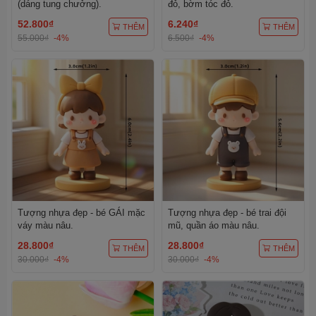
(dáng tung chưởng).
đỏ, bờm tóc đỏ.
52.800₫
6.240₫
THÊM
THÊM
55.000₫
-4%
6.500₫
-4%
Tượng nhựa đẹp - bé GÁI mặc
Tượng nhựa đẹp - bé trai đội
váy màu nâu.
mũ, quần áo màu nâu.
28.800₫
28.800₫
THÊM
THÊM
30.000₫
-4%
30.000₫
-4%