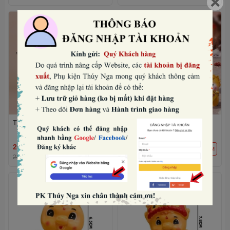
Tượng ngựa có cánh-TRẮNG.
Set nhựa đặc- 5 tượng bé
ngựa vàng mini mix mẫu.
26.880₫
30.720₫
THÊM
THÊM
28.000₫
-4%
32.000₫
-4%