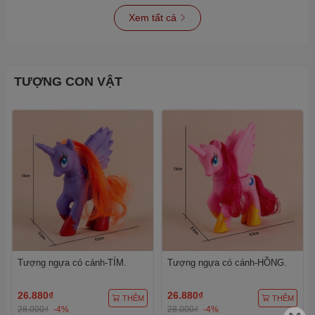
Xem tất cả
TƯỢNG CON VẬT
Tượng ngựa có cánh-TÍM.
Tượng ngựa có cánh-HỒNG.
26.880₫
26.880₫
THÊM
THÊM
28.000₫
-4%
28.000₫
-4%