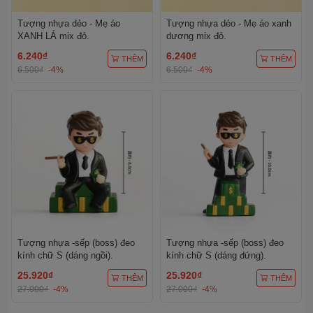
Tượng nhựa dẻo - Mẹ áo
Tượng nhựa dẻo - Mẹ áo xanh
XANH LÁ mix đỏ.
dương mix đỏ.
6.240₫
6.240₫
THÊM
THÊM
6.500₫
-4%
6.500₫
-4%
Tượng nhựa -sếp (boss) đeo
Tượng nhựa -sếp (boss) đeo
kính chữ S (dáng ngồi).
kính chữ S (dáng đứng).
25.920₫
25.920₫
THÊM
THÊM
27.000₫
-4%
27.000₫
-4%