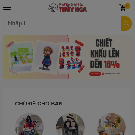
0
CHỦ ĐỀ CHO BẠN