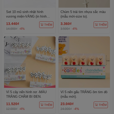
Set 10 mũ sinh nhật hình
Chùm 5 trái tim nhựa sắc màu
vương miện-VÀNG (in hình
(mẫu mới-size to).
bánh sinh nhật).
13.440₫
3.360₫
THÊM
THÊM
14.000₫
-4%
3.500₫
-4%
Vỉ 5 cây nến hình nơ -MÀU
Vỉ 5 nến gấu TRẮNG ôm tim đỏ
TRẮNG CHẤM BI ĐEN.
(mẫu mới).
11.520₫
23.040₫
THÊM
THÊM
12.000₫
-4%
24.000₫
-4%