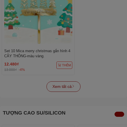
Set 10 Mica merry christmas gắn hình 4
CÂY THÔNG-màu vàng.
12.480₫
THÊM
13.000₫
-4%
Xem tất cả
TƯỢNG CAO SU/SILICON