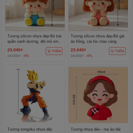
Tượng silicon nhựa đẹp-Bé trai
Tượng silicon nhựa đẹp-Bé gái
quần xanh dương, đội mũ sinh
áo hồng, cài tóc màu vàng.
nhật màu vàng chấm trắng.
23.040₫
23.040₫
THÊM
THÊM
24.000₫
-4%
24.000₫
-4%
Tượng songoku nhựa đặc
Tượng nhựa dẻo - mẹ áo dài