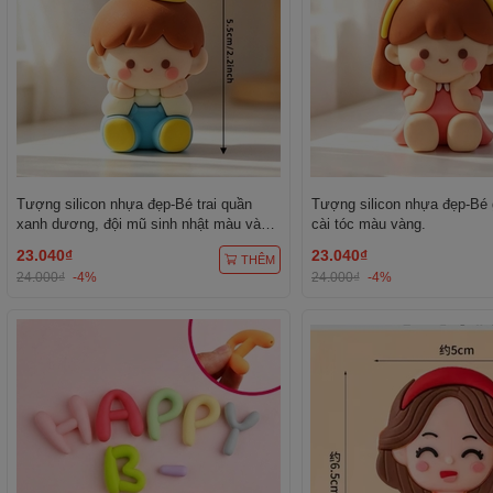
Tượng silicon nhựa đẹp-Bé trai quần
Tượng silicon nhựa đẹp-Bé 
xanh dương, đội mũ sinh nhật màu vàng
cài tóc màu vàng.
chấm trắng.
23.040₫
23.040₫
THÊM
24.000₫
-4%
24.000₫
-4%