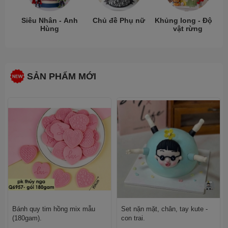
Siêu Nhân - Anh
Chủ đề Phụ nữ
Khủng long - Động
Hùng
vật rừng
SẢN PHẨM MỚI
Bánh quy tim hồng mix mẫu
Set nặn mặt, chân, tay kute -
(180gam).
con trai.