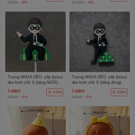
5.500₫
-4%
19.000₫
-4%
Tượng NHỰA DẺO -sếp (boss)
Tượng NHỰA DẺO -sếp (boss)
đeo kính chữ S (dáng NGỒI).
đeo kính chữ S (dáng đứng).
7.680₫
7.680₫
THÊM
THÊM
8.000₫
-4%
8.000₫
-4%