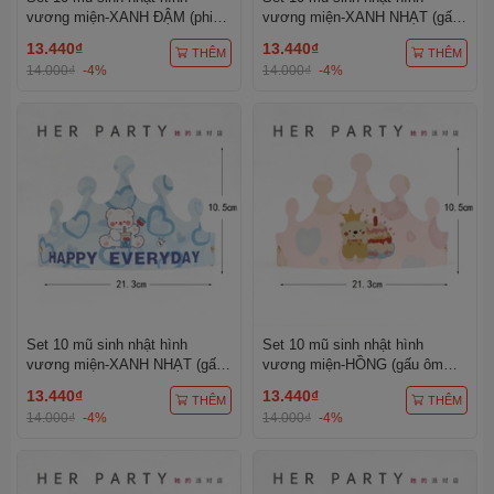
vương miện-XANH ĐẬM (phi
vương miện-XANH NHẠT (gấu
hành gia).
nâu đậm và quả dâu).
13.440₫
13.440₫
THÊM
THÊM
14.000₫
-4%
14.000₫
-4%
Set 10 mũ sinh nhật hình
Set 10 mũ sinh nhật hình
vương miện-XANH NHẠT (gấu
vương miện-HỒNG (gấu ôm
uống trà sữa).
bánh sinh nhật).
13.440₫
13.440₫
THÊM
THÊM
14.000₫
-4%
14.000₫
-4%