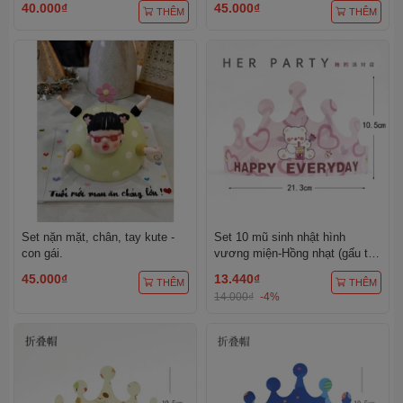
40.000₫
45.000₫
THÊM
THÊM
Set nặn mặt, chân, tay kute -
Set 10 mũ sinh nhật hình
con gái.
vương miện-Hồng nhạt (gấu trà
sữa).
45.000₫
13.440₫
THÊM
THÊM
14.000₫
-4%