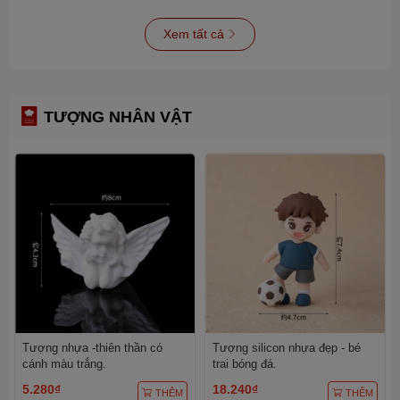
Xem tất cả
TƯỢNG NHÂN VẬT
Tượng nhựa -thiên thần có
Tượng silicon nhựa đẹp - bé
cánh màu trắng.
trai bóng đá.
5.280₫
18.240₫
THÊM
THÊM