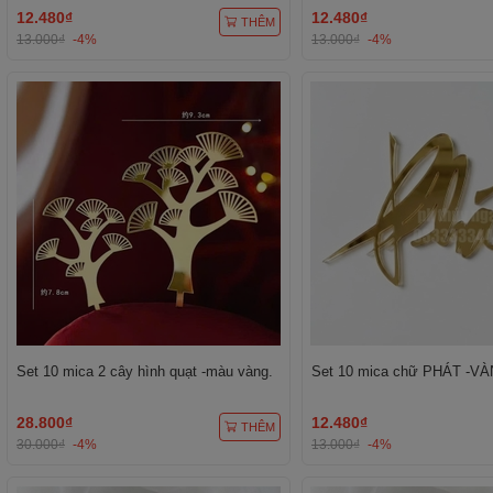
12.480₫
12.480₫
THÊM
13.000₫
-4%
13.000₫
-4%
Set 10 mica 2 cây hình quạt -màu vàng.
Set 10 mica chữ PHÁT -VÀ
28.800₫
12.480₫
THÊM
30.000₫
-4%
13.000₫
-4%