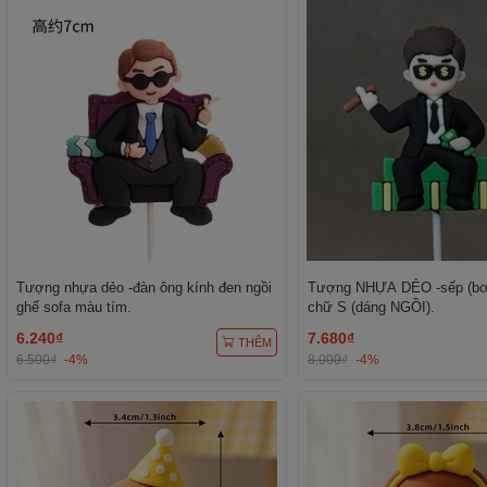
Tượng nhựa dẻo -đàn ông kính đen ngồi
Tượng NHỰA DẺO -sếp (bos
ghế sofa màu tím.
chữ S (dáng NGỒI).
6.240₫
7.680₫
THÊM
6.500₫
-4%
8.000₫
-4%