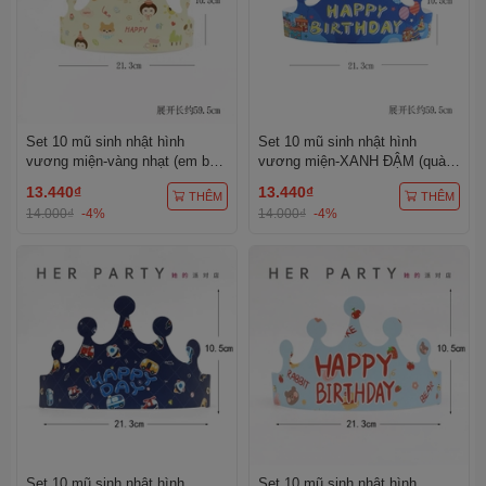
Set 10 mũ sinh nhật hình
Set 10 mũ sinh nhật hình
vương miện-vàng nhạt (em bé
vương miện-XANH ĐẬM (quà
kute).
mũ bóng).
13.440₫
13.440₫
THÊM
THÊM
14.000₫
-4%
14.000₫
-4%
Set 10 mũ sinh nhật hình
Set 10 mũ sinh nhật hình