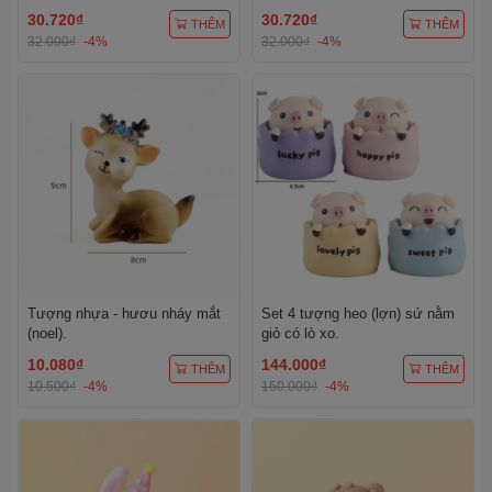
30.720₫
30.720₫
THÊM
THÊM
32.000₫
-4%
32.000₫
-4%
Tượng nhựa - hươu nháy mắt
Set 4 tượng heo (lợn) sứ nằm
(noel).
giỏ có lò xo.
10.080₫
144.000₫
THÊM
THÊM
10.500₫
-4%
150.000₫
-4%