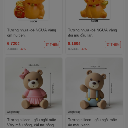
Tượng nhựa -bé NGỰA vàng
Tượng nhựa -bé NGỰA vàng
ôm hũ tiền.
đội mũ đầu lân.
6.720₫
8.160₫
THÊM
THÊM
7.000₫
-4%
8.500₫
-4%
Tượng silicon - gấu ngồi mặc
Tượng silicon - gấu ngồi mặc
VÁy màu hồng, cài nơ hồng.
áo màu xanh.