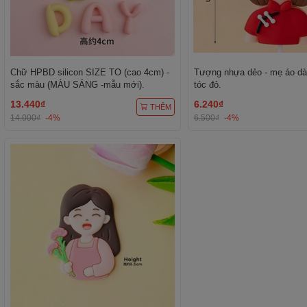
Chữ HPBD silicon SIZE TO (cao 4cm) -
Tượng nhựa dẻo - mẹ áo dà
sắc màu (MÀU SÁNG -mẫu mới).
tóc đỏ.
13.440₫
6.240₫
THÊM
14.000₫
-4%
6.500₫
-4%