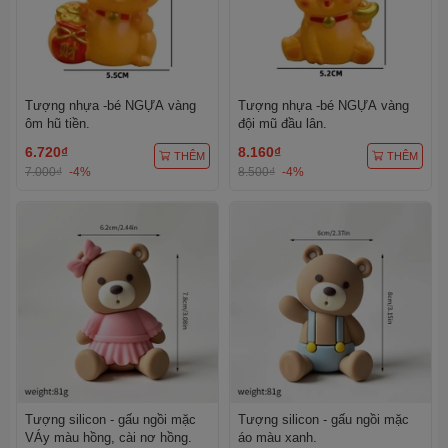
Tượng nhựa -bé NGỰA vàng
Tượng nhựa -bé NGỰA vàng
ôm hũ tiền.
đội mũ đầu lân.
6.720₫
8.160₫
THÊM
THÊM
7.000₫
-4%
8.500₫
-4%
Tượng silicon - gấu ngồi mặc
Tượng silicon - gấu ngồi mặc
VÁy màu hồng, cài nơ hồng.
áo màu xanh.