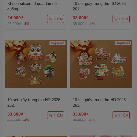
Khuôn silicon- 3 quả dâu có
10 set giấy trung thu HD 2026 -
cuống.
261.
24.960₫
33.600₫
THÊM
THÊM
26.000₫
-4%
35.000₫
-4%
10 set giấy trung thu HD 2026 -
10 set giấy trung thu HD 2026 -
262.
263.
33.600₫
33.600₫
THÊM
THÊM
35.000₫
-4%
35.000₫
-4%