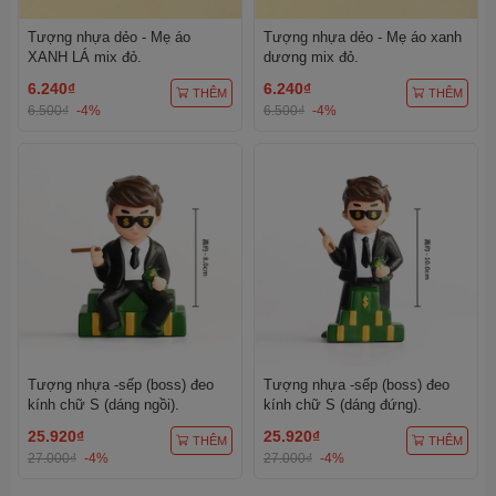
Tượng nhựa dẻo - Mẹ áo
Tượng nhựa dẻo - Mẹ áo xanh
XANH LÁ mix đỏ.
dương mix đỏ.
6.240₫
6.240₫
THÊM
THÊM
6.500₫
-4%
6.500₫
-4%
Tượng nhựa -sếp (boss) đeo
Tượng nhựa -sếp (boss) đeo
kính chữ S (dáng ngồi).
kính chữ S (dáng đứng).
25.920₫
25.920₫
THÊM
THÊM
27.000₫
-4%
27.000₫
-4%