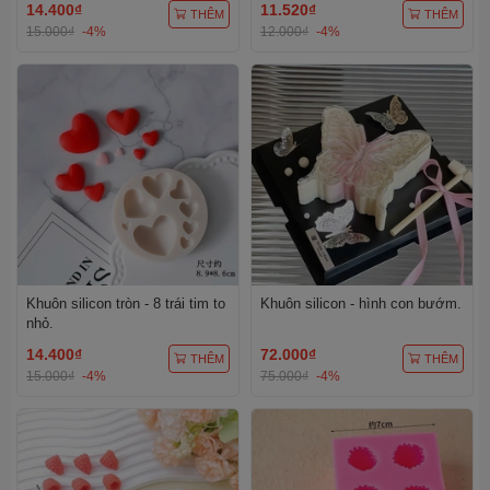
14.400₫
11.520₫
THÊM
THÊM
15.000₫
-4%
12.000₫
-4%
Khuôn silicon tròn - 8 trái tim to
Khuôn silicon - hình con bướm.
nhỏ.
14.400₫
72.000₫
THÊM
THÊM
15.000₫
-4%
75.000₫
-4%