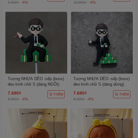
5.500₫
-4%
19.000₫
-4%
Tượng NHỰA DẺO -sếp (boss)
Tượng NHỰA DẺO -sếp (boss)
đeo kính chữ S (dáng NGỒI).
đeo kính chữ S (dáng đứng).
7.680₫
7.680₫
THÊM
THÊM
8.000₫
-4%
8.000₫
-4%