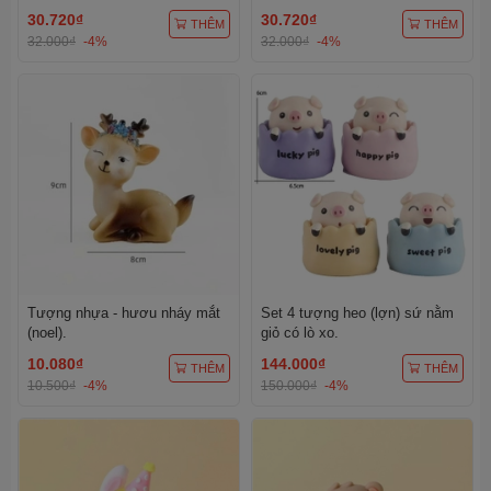
30.720₫
30.720₫
THÊM
THÊM
32.000₫
-4%
32.000₫
-4%
Tượng nhựa - hươu nháy mắt
Set 4 tượng heo (lợn) sứ nằm
(noel).
giỏ có lò xo.
10.080₫
144.000₫
THÊM
THÊM
10.500₫
-4%
150.000₫
-4%