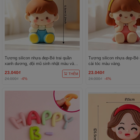
Tượng silicon nhựa đẹp-Bé trai quần
Tượng silicon nhựa đẹp-Bé 
xanh dương, đội mũ sinh nhật màu vàng
cài tóc màu vàng.
chấm trắng.
23.040₫
23.040₫
THÊM
24.000₫
-4%
24.000₫
-4%