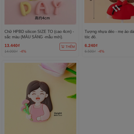
Chữ HPBD silicon SIZE TO (cao 4cm) -
Tượng nhựa dẻo - mẹ áo dà
sắc màu (MÀU SÁNG -mẫu mới).
tóc đỏ.
13.440₫
6.240₫
THÊM
14.000₫
-4%
6.500₫
-4%