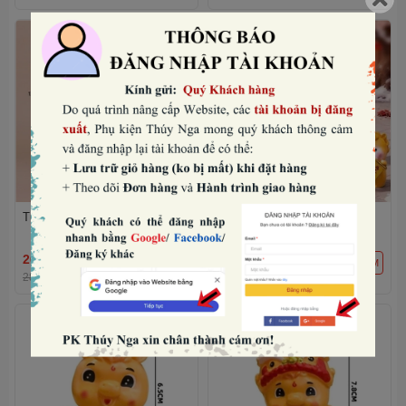
Tượng ngựa có cánh-TRẮNG.
Set nhựa đặc- 5 tượng bé
ngựa vàng mini mix mẫu.
26.880₫
30.720₫
THÊM
THÊM
28.000₫
-4%
32.000₫
-4%