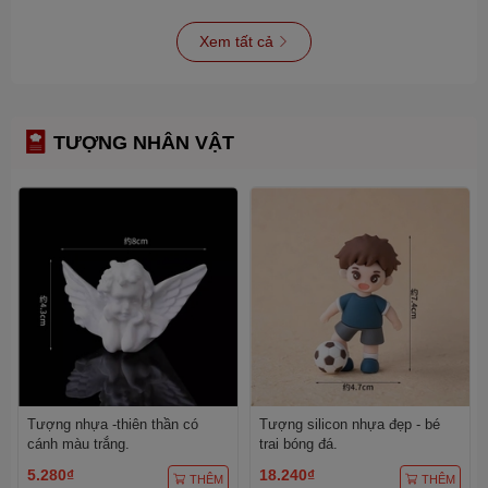
Xem tất cả
TƯỢNG NHÂN VẬT
Tượng nhựa -thiên thần có
Tượng silicon nhựa đẹp - bé
cánh màu trắng.
trai bóng đá.
5.280₫
18.240₫
THÊM
THÊM