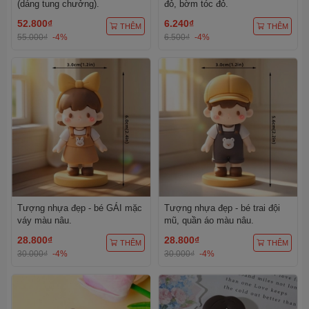
(dáng tung chưởng).
đỏ, bờm tóc đỏ.
52.800₫
6.240₫
THÊM
THÊM
55.000₫
-4%
6.500₫
-4%
Tượng nhựa đẹp - bé GÁI mặc
Tượng nhựa đẹp - bé trai đội
váy màu nâu.
mũ, quần áo màu nâu.
28.800₫
28.800₫
THÊM
THÊM
30.000₫
-4%
30.000₫
-4%