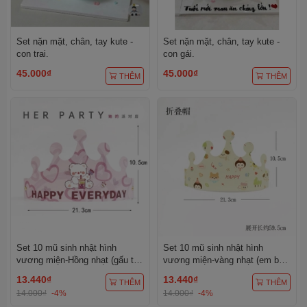
Set nặn mặt, chân, tay kute -
Set nặn mặt, chân, tay kute -
con trai.
con gái.
45.000₫
45.000₫
THÊM
THÊM
Set 10 mũ sinh nhật hình
Set 10 mũ sinh nhật hình
vương miện-Hồng nhạt (gấu trà
vương miện-vàng nhạt (em bé
sữa).
kute).
13.440₫
13.440₫
THÊM
THÊM
14.000₫
-4%
14.000₫
-4%