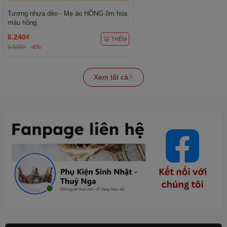
Tượng nhựa dẻo - Mẹ áo HỒNG ôm hoa
màu hồng.
6.240₫
THÊM
6.500₫
-4%
Xem tất cả