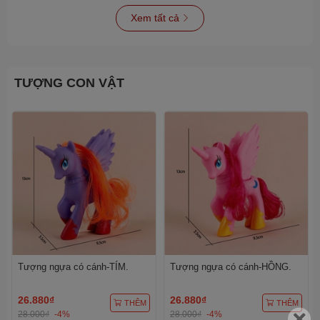
Xem tất cả
TƯỢNG CON VẬT
Tượng ngựa có cánh-TÍM.
Tượng ngựa có cánh-HỒNG.
26.880₫
26.880₫
THÊM
THÊM
28.000₫
-4%
28.000₫
-4%