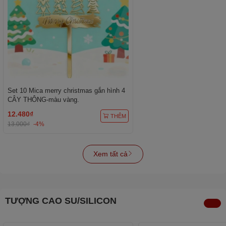
Set 10 Mica merry christmas gắn hình 4
CÂY THÔNG-màu vàng.
12.480₫
THÊM
13.000₫
-4%
Xem tất cả
TƯỢNG CAO SU/SILICON