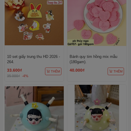
10 set giấy trung thu HD 2026 -
Bánh quy tim hồng mix mẫu
264.
(180gam).
33.600₫
40.000₫
THÊM
THÊM
35.000₫
-4%