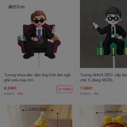
Tượng nhựa dẻo -đàn ông kính đen ngồi
Tượng NHỰA DẺO -sếp (bos
ghế sofa màu tím.
chữ S (dáng NGỒI).
6.240₫
7.680₫
THÊM
6.500₫
-4%
8.000₫
-4%