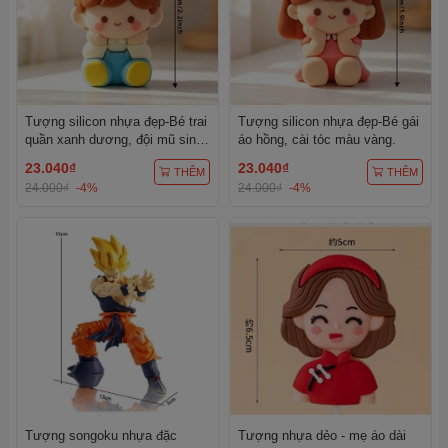
Tượng silicon nhựa đẹp-Bé trai
Tượng silicon nhựa đẹp-Bé gái
quần xanh dương, đội mũ sinh
áo hồng, cài tóc màu vàng.
nhật màu vàng chấm trắng.
23.040₫
23.040₫
THÊM
THÊM
24.000₫
-4%
24.000₫
-4%
Tượng songoku nhựa đặc
Tượng nhựa dẻo - mẹ áo dài