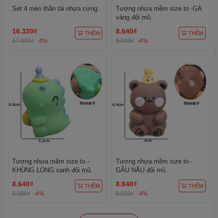
Set 4 mèo thần tài nhựa cứng.
Tượng nhựa mềm size to -GÀ
vàng đội mũ.
16.320₫
8.640₫
THÊM
THÊM
17.000₫
-4%
9.000₫
-4%
Tượng nhựa mềm size to -
Tượng nhựa mềm size to -
KHỦNG LONG xanh đội mũ.
GẤU NÂU đội mũ.
8.640₫
8.640₫
THÊM
THÊM
9.000₫
-4%
9.000₫
-4%