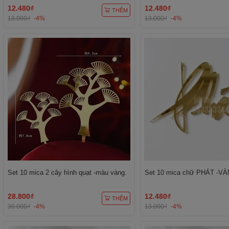
12.480₫
12.480₫
THÊM
13.000₫
-4%
13.000₫
-4%
Set 10 mica 2 cây hình quạt -màu vàng.
Set 10 mica chữ PHÁT -VÀ
28.800₫
12.480₫
THÊM
30.000₫
-4%
13.000₫
-4%