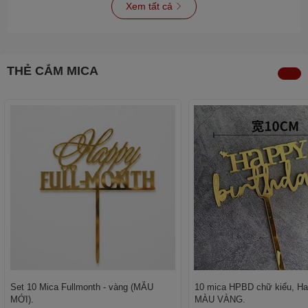
Xem tất cả
THẺ CẮM MICA
Set 10 Mica Fullmonth - vàng (MẪU
10 mica HPBD chữ kiểu, Hap
MỚI).
MÀU VÀNG.