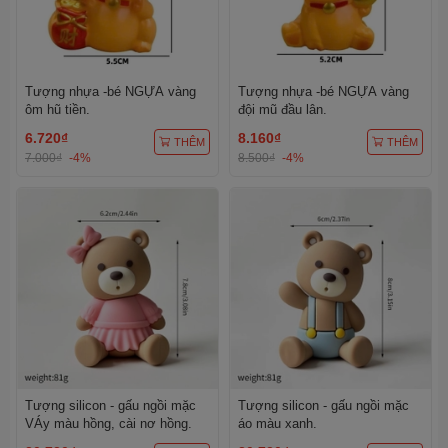
Tượng nhựa -bé NGỰA vàng
Tượng nhựa -bé NGỰA vàng
ôm hũ tiền.
đội mũ đầu lân.
6.720₫
8.160₫
THÊM
THÊM
7.000₫
-4%
8.500₫
-4%
Tượng silicon - gấu ngồi mặc
Tượng silicon - gấu ngồi mặc
VÁy màu hồng, cài nơ hồng.
áo màu xanh.