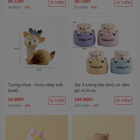
30.720₫
30.720₫
THÊM
THÊM
32.000₫
-4%
32.000₫
-4%
Tượng nhựa - hươu nháy mắt
Set 4 tượng heo (lợn) sứ nằm
(noel).
giỏ có lò xo.
10.080₫
144.000₫
THÊM
THÊM
10.500₫
-4%
150.000₫
-4%