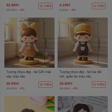
52.800₫
6.240₫
THÊM
THÊM
55.000₫
-4%
6.500₫
-4%
Tượng nhựa đẹp - bé GÁI mặc
Tượng nhựa đẹp - bé trai đội
váy màu nâu.
mũ, quần áo màu nâu.
28.800₫
28.800₫
THÊM
THÊM
30.000₫
-4%
30.000₫
-4%