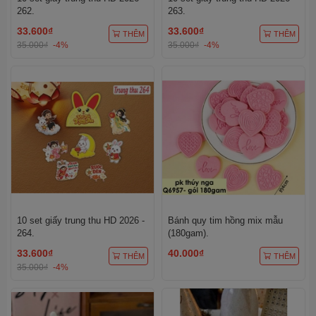
262.
263.
33.600₫
33.600₫
THÊM
THÊM
35.000₫
-4%
35.000₫
-4%
10 set giấy trung thu HD 2026 -
Bánh quy tim hồng mix mẫu
264.
(180gam).
33.600₫
40.000₫
THÊM
THÊM
35.000₫
-4%