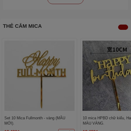
THẺ CẮM MICA
Set 10 Mica Fullmonth - vàng (MẪU
10 mica HPBD chữ kiểu, Hap
MỚI).
MÀU VÀNG.