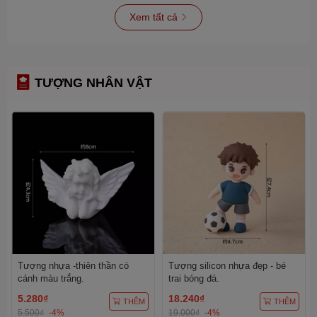
Xem tất cả
TƯỢNG NHÂN VẬT
Tượng nhựa -thiên thần có
Tượng silicon nhựa đẹp - bé
cánh màu trắng.
trai bóng đá.
5.280₫
18.240₫
THÊM
THÊM
5.500₫
-4%
19.000₫
-4%