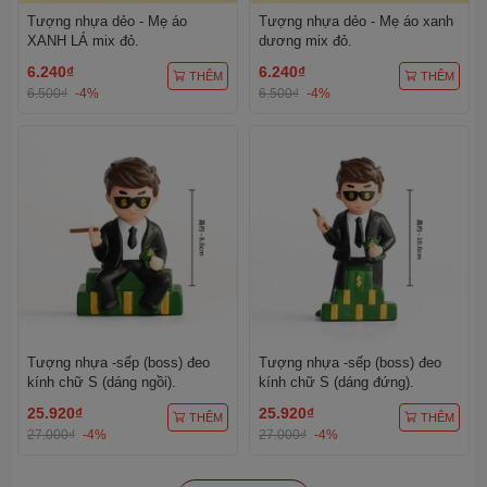
Tượng nhựa dẻo - Mẹ áo
Tượng nhựa dẻo - Mẹ áo xanh
XANH LÁ mix đỏ.
dương mix đỏ.
6.240₫
6.240₫
THÊM
THÊM
6.500₫
-4%
6.500₫
-4%
Tượng nhựa -sếp (boss) đeo
Tượng nhựa -sếp (boss) đeo
kính chữ S (dáng ngồi).
kính chữ S (dáng đứng).
25.920₫
25.920₫
THÊM
THÊM
27.000₫
-4%
27.000₫
-4%