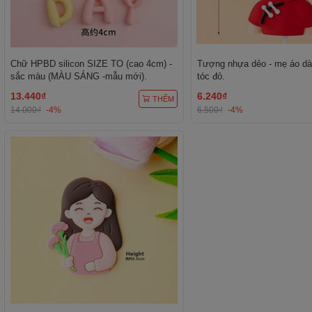
Chữ HPBD silicon SIZE TO (cao 4cm) -
Tượng nhựa dẻo - mẹ áo dà
sắc màu (MÀU SÁNG -mẫu mới).
tóc đỏ.
13.440₫
6.240₫
THÊM
14.000₫
-4%
6.500₫
-4%