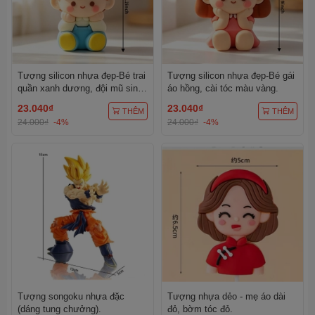
Tượng silicon nhựa đẹp-Bé trai
Tượng silicon nhựa đẹp-Bé gái
quần xanh dương, đội mũ sinh
áo hồng, cài tóc màu vàng.
nhật màu vàng chấm trắng.
23.040₫
23.040₫
THÊM
THÊM
24.000₫
-4%
24.000₫
-4%
Tượng songoku nhựa đặc
Tượng nhựa dẻo - mẹ áo dài
(dáng tung chưởng).
đỏ, bờm tóc đỏ.