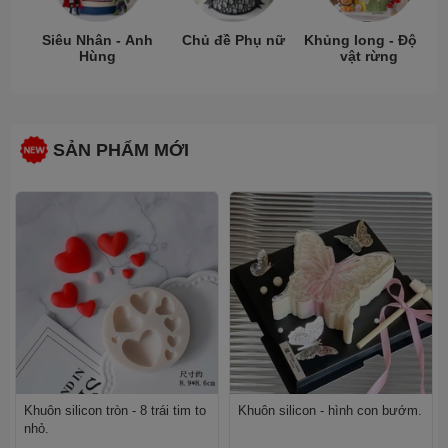
Siêu Nhân - Anh
Chủ đề Phụ nữ
Khủng long - Động
Hùng
vật rừng
SẢN PHẨM MỚI
Khuôn silicon tròn - 8 trái tim to
Khuôn silicon - hình con bướm.
nhỏ.