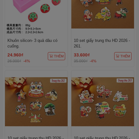
Khuôn silicon- 3 quả dâu có
10 set giấy trung thu HD 2026 -
cuống.
261.
24.960₫
33.600₫
THÊM
THÊM
26.000₫
-4%
35.000₫
-4%
10 set giấy trung thu HD 2026 -
10 set giấy trung thu HD 2026 -