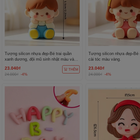
Tượng silicon nhựa đẹp-Bé trai quần
Tượng silicon nhựa đẹp-Bé 
xanh dương, đội mũ sinh nhật màu vàng
cài tóc màu vàng.
chấm trắng.
23.040₫
23.040₫
THÊM
24.000₫
-4%
24.000₫
-4%