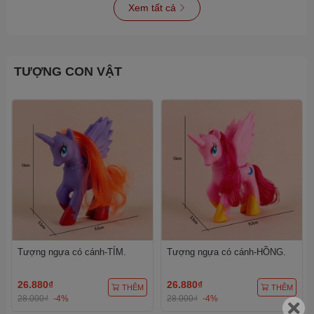
Xem tất cả
TƯỢNG CON VẬT
Tượng ngựa có cánh-TÍM.
Tượng ngựa có cánh-HỒNG.
26.880₫
26.880₫
THÊM
THÊM
28.000₫
-4%
28.000₫
-4%