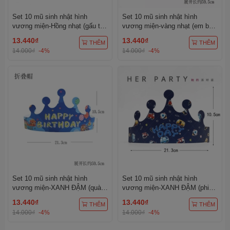
Set 10 mũ sinh nhật hình
Set 10 mũ sinh nhật hình
vương miện-Hồng nhạt (gấu trà
vương miện-vàng nhạt (em bé
sữa).
kute).
13.440₫
13.440₫
THÊM
THÊM
14.000₫
-4%
14.000₫
-4%
Set 10 mũ sinh nhật hình
Set 10 mũ sinh nhật hình
vương miện-XANH ĐẬM (quà
vương miện-XANH ĐẬM (phi
mũ bóng).
hành gia).
13.440₫
13.440₫
THÊM
THÊM
14.000₫
-4%
14.000₫
-4%