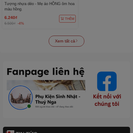
Tượng nhựa dẻo - Mẹ áo HỒNG ôm hoa
màu hồng.
6.240₫
THÊM
6.500₫
-4%
Xem tất cả