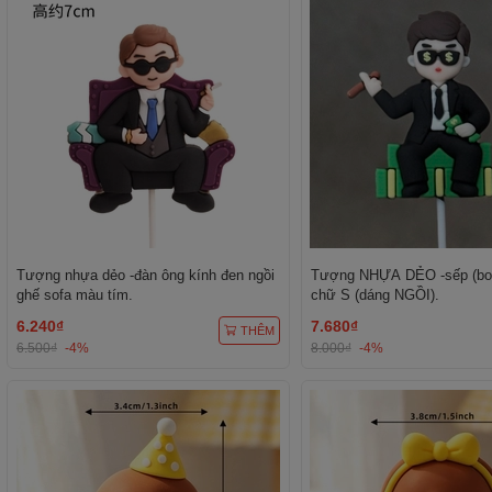
Tượng nhựa dẻo -đàn ông kính đen ngồi
Tượng NHỰA DẺO -sếp (bos
ghế sofa màu tím.
chữ S (dáng NGỒI).
6.240₫
7.680₫
THÊM
6.500₫
-4%
8.000₫
-4%