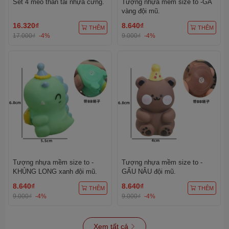
Set 4 mèo thần tài nhựa cứng.
Tượng nhựa mềm size to -GÀ
vàng đội mũ.
16.320₫
8.640₫
THÊM
THÊM
17.000₫
-4%
9.000₫
-4%
Tượng nhựa mềm size to -
Tượng nhựa mềm size to -
KHỦNG LONG xanh đội mũ.
GẤU NÂU đội mũ.
8.640₫
8.640₫
THÊM
THÊM
9.000₫
-4%
9.000₫
-4%
Xem tất cả