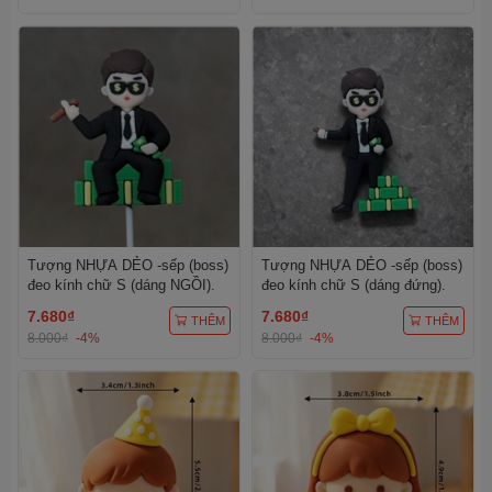
Tượng NHỰA DẺO -sếp (boss)
Tượng NHỰA DẺO -sếp (boss)
đeo kính chữ S (dáng NGỒI).
đeo kính chữ S (dáng đứng).
7.680₫
7.680₫
THÊM
THÊM
8.000₫
-4%
8.000₫
-4%