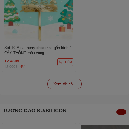
Set 10 Mica merry christmas gắn hình 4
CÂY THÔNG-màu vàng.
12.480₫
THÊM
13.000₫
-4%
Xem tất cả
TƯỢNG CAO SU/SILICON