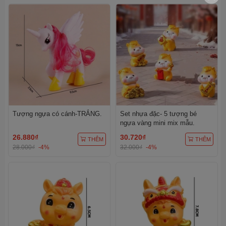
Tượng ngựa có cánh-TRẮNG.
Set nhựa đặc- 5 tượng bé
ngựa vàng mini mix mẫu.
26.880₫
30.720₫
THÊM
THÊM
28.000₫
-4%
32.000₫
-4%