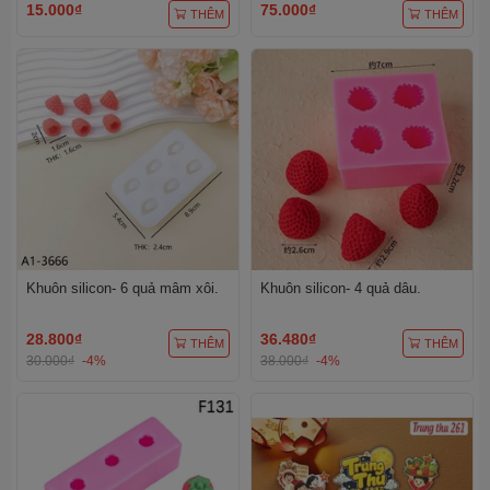
15.000₫
75.000₫
THÊM
THÊM
Khuôn silicon- 6 quả mâm xôi.
Khuôn silicon- 4 quả dâu.
28.800₫
36.480₫
THÊM
THÊM
30.000₫
-4%
38.000₫
-4%