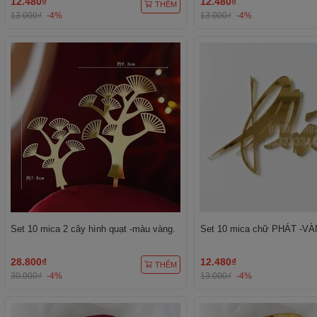
12.480₫
12.480₫
THÊM
13.000₫
-4%
13.000₫
-4%
Set 10 mica 2 cây hình quạt -màu vàng.
Set 10 mica chữ PHÁT -VÀ
28.800₫
12.480₫
THÊM
30.000₫
-4%
13.000₫
-4%