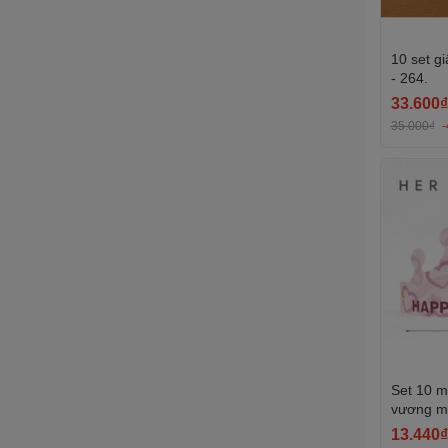
10 set g
- 264.
33.600₫
35.000₫
Set 10 m
vương m
trà sữa).
13.440₫