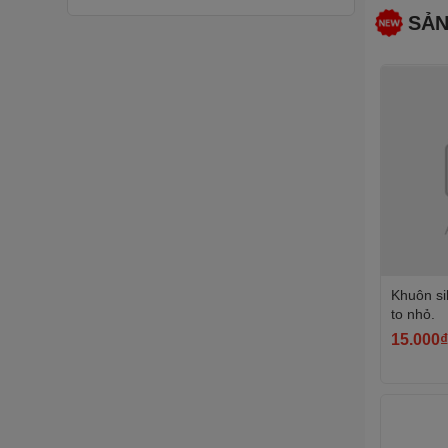
SẢN
Quấn Thành Bánh
Đồ trang trí bằng nhựa
Mũ sinh nhật
Set bóng bay trang trí
Khuôn sil
to nhỏ.
15.000₫