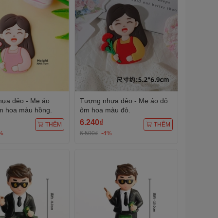
ựa dẻo - Mẹ áo
Tượng nhựa dẻo - Mẹ áo đỏ
 hoa màu hồng.
ôm hoa màu đỏ.
6.240₫
THÊM
THÊM
%
6.500₫
-4%