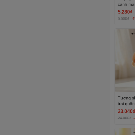
cánh màu
5.280₫
5.500₫
-
Tượng si
trai quầ
sinh nhậ
23.040₫
trắng.
24.000₫