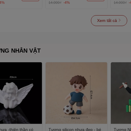
-4%
14.000₫
-4%
14.000₫
-
Xem tất cả
NG NHÂN VẬT
ựa -thiên thần có
Tượng silicon nhựa đẹp - bé
Tượng N