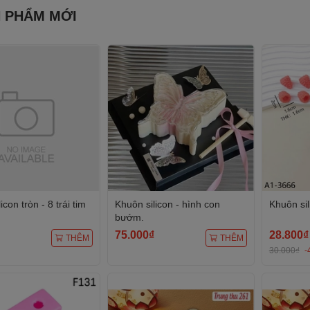
 PHẨM MỚI
icon tròn - 8 trái tim
Khuôn silicon - hình con
Khuôn si
bướm.
75.000₫
28.800₫
THÊM
THÊM
30.000₫
-