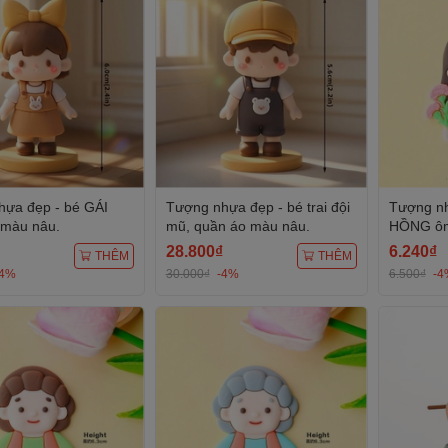
ựa đẹp - bé GÁI
Tượng nhựa đẹp - bé trai đội
Tượng nh
 màu nâu.
mũ, quần áo màu nâu.
HỒNG ôm
28.800₫
6.240₫
THÊM
THÊM
-4%
30.000₫
-4%
6.500₫
-4