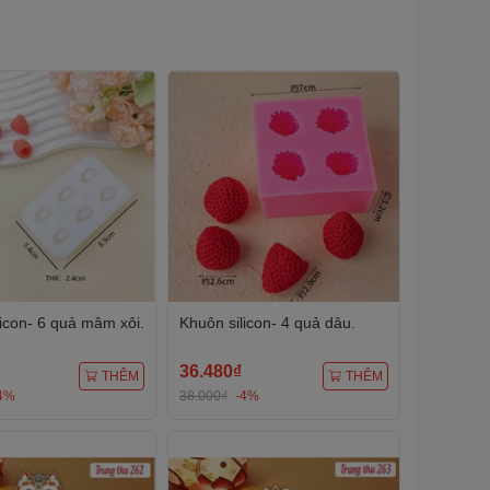
licon- 6 quả mâm xôi.
Khuôn silicon- 4 quả dâu.
36.480₫
THÊM
THÊM
4%
38.000₫
-4%