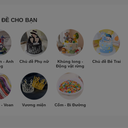
 ĐỀ CHO BẠN
n - Anh
Chủ đề Phụ nữ
Khủng long -
Chủ đề Bé Trai
ng
Động vật rừng
 - Voan
Vương miện
Cốm - Bi Đường