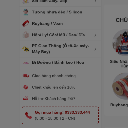
Set cắm Giấy/ Xốp
Tượng nhựa dẻo / Silicon
CHỦ
Ruybang / Voan
Hộp/ Ly/ Cốc/ Mũ / Dao/ Dĩa
PT Giao Thông (Ô tô-Xe máy-
Máy Bay)
Siêu Nhâ
Bi Đường / Bánh kẹo / Hoa
Hù
quả sấy
Giao hàng nhanh chóng
Vương Miện
Chiết khấu lên đến 18%
Rượu Bia trang trí
Hỗ trợ Khách hàng 24/7
Nến Sinh Nhật
Ruybang
Gọi mua hàng: 0333.333.444
Hoa trang trí
(8:00 - 18:00 T2 - CN)
Khuôn nhựa / Silicon