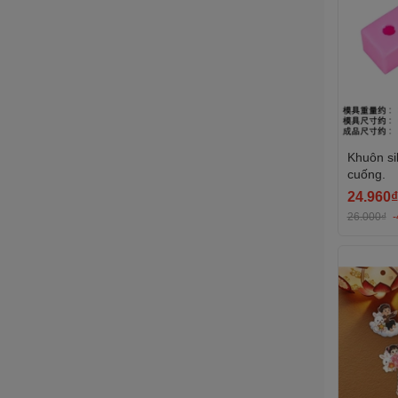
Khuôn si
cuống.
24.960₫
26.000₫