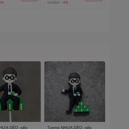
4%
14.000₫
-4%
HỰA DẺO -sếp
Tượng NHỰA DẺO -sếp