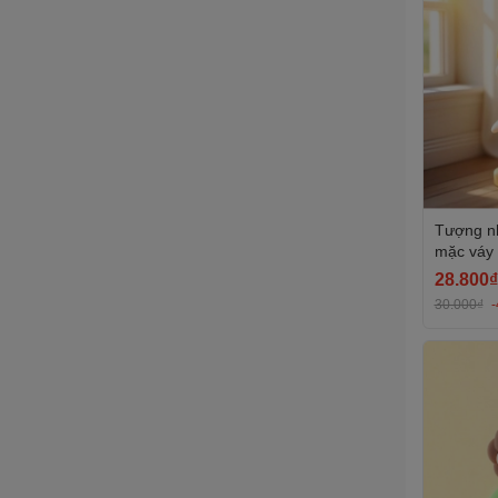
Tượng nh
mặc váy
28.800₫
30.000₫