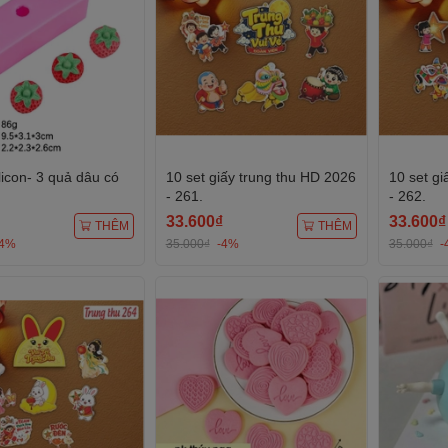
licon- 3 quả dâu có
10 set giấy trung thu HD 2026
10 set gi
- 261.
- 262.
33.600₫
33.600₫
THÊM
THÊM
-4%
35.000₫
-4%
35.000₫
-