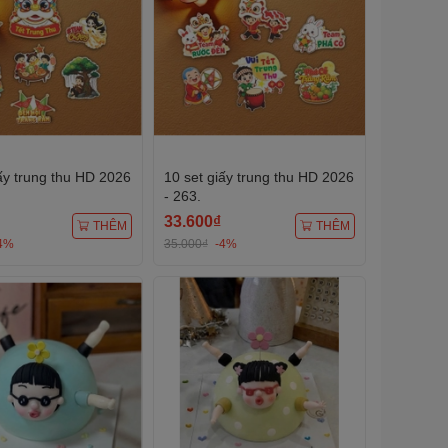
ấy trung thu HD 2026
10 set giấy trung thu HD 2026
- 263.
33.600₫
THÊM
THÊM
4%
35.000₫
-4%