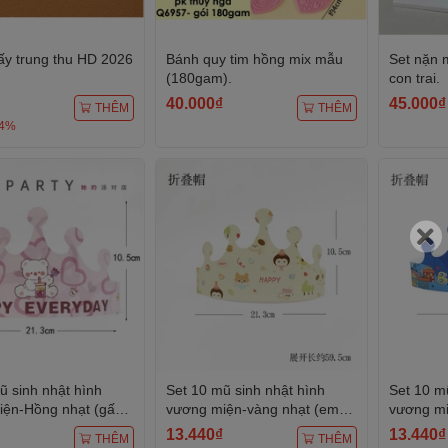
iấy trung thu HD 2026
Bánh quy tim hồng mix mẫu
Set nặn m
(180gam).
con trai.
40.000₫
45.000₫
THÊM
THÊM
-4%
ũ sinh nhật hình
Set 10 mũ sinh nhật hình
Set 10 m
iện-Hồng nhạt (gấu
vương miện-vàng nhạt (em
vương m
bé kute).
mũ bóng)
13.440₫
13.440₫
THÊM
THÊM