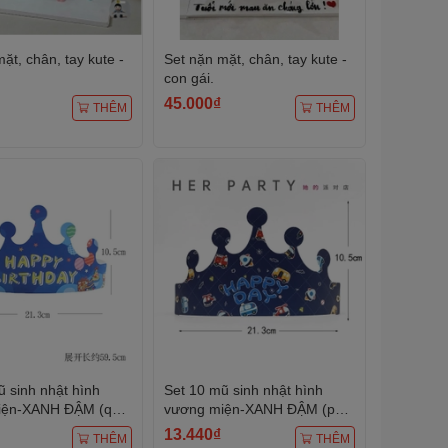
ặt, chân, tay kute -
Set nặn mặt, chân, tay kute -
con gái.
45.000₫
THÊM
THÊM
ũ sinh nhật hình
Set 10 mũ sinh nhật hình
iện-XANH ĐẬM (quà
vương miện-XANH ĐẬM (phi
.
hành gia).
13.440₫
THÊM
THÊM