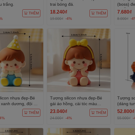
 trắng.
trai bóng đá.
(boss) đ
NGỒI).
18.240₫
7.680₫
THÊM
THÊM
4%
19.000₫
-4%
8.000₫
-4
licon nhựa đẹp-Bé
Tượng silicon nhựa đẹp-Bé
Tượng s
n xanh dương, đội mũ
gái áo hồng, cài tóc màu
(dáng tu
t màu vàng chấm
vàng.
23.040₫
52.800₫
THÊM
THÊM
-4%
24.000₫
-4%
55.000₫
-