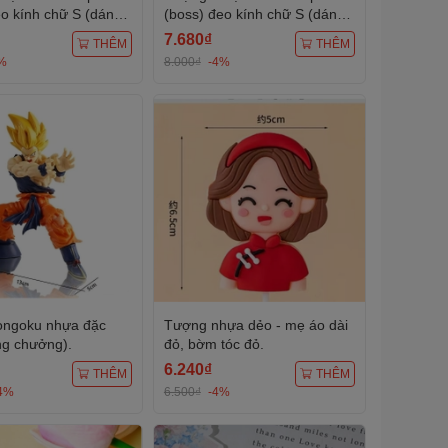
eo kính chữ S (dáng
(boss) đeo kính chữ S (dáng
đứng).
7.680₫
THÊM
THÊM
%
8.000₫
-4%
ongoku nhựa đặc
Tượng nhựa dẻo - mẹ áo dài
ng chưởng).
đỏ, bờm tóc đỏ.
6.240₫
THÊM
THÊM
4%
6.500₫
-4%