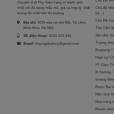
Chủ Đề Hot
Chuyên sỉ lẻ Phụ Kiện trang trí bánh sinh
nhật với đa dạng mẫu mã, giá cả hợp lý, chất
Chủ đề Nhâ
lượng tốt nhất trên thị trường
bà...)
Chủ Đề Co
Địa chỉ:
KCN vừa và nhỏ Bắc Từ Liêm,
Minh Khai, Hà Nội)
Thẻ Cắm M
Set cắm Gi
Số điện thoại:
0333.333.444
Tượng nhựa
Email:
thuyngabakery@gmail.com
Ruybang / 
Hộp/ Ly/ Cố
PT Giao Th
Bi Đường /
Vương Miệ
Rượu Bia tr
Nến Sinh N
Hoa trang t
Khuôn nhựa 