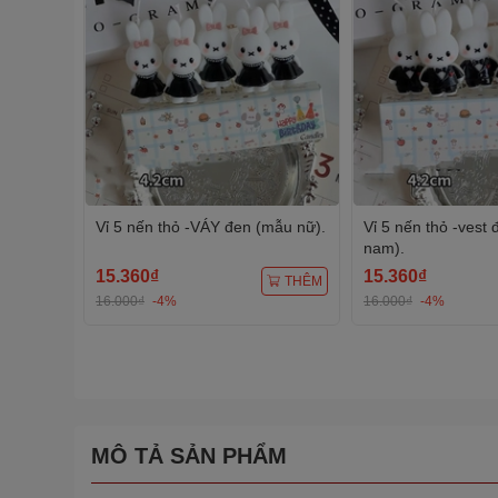
Vỉ 5 nến thỏ -VÁY đen (mẫu nữ).
Vỉ 5 nến thỏ -vest
nam).
15.360₫
15.360₫
THÊM
16.000₫
-4%
16.000₫
-4%
MÔ TẢ SẢN PHẨM