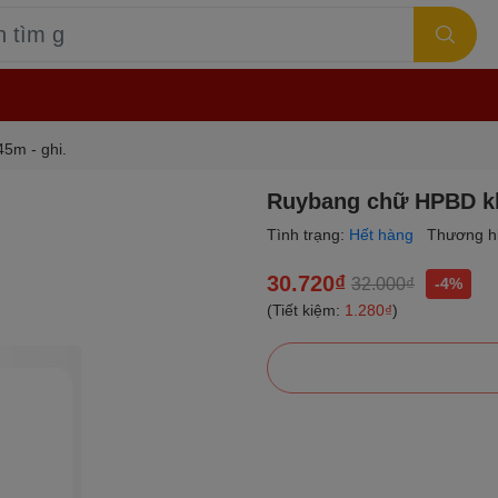
5m - ghi.
Ruybang chữ HPBD kh
Tình trạng:
Hết hàng
Thương h
30.720₫
32.000₫
-4%
(Tiết kiệm:
1.280₫
)