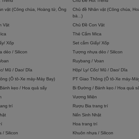
 Trend
Chủ Đề Hot Trend
n vật (Công chúa, Hoàng tử, Ông
Chủ đề Nhân vật (Công chúa, Ho
bà...)
n Vật
Chủ Đề Con Vật
ica
Thẻ Cắm Mica
ấy/ Xốp
Set cắm Giấy/ Xốp
 dẻo / Silicon
Tượng nhựa dẻo / Silicon
Voan
Ruybang / Voan
c/ Mũ / Dao/ Dĩa
Hộp/ Ly/ Cốc/ Mũ / Dao/ Dĩa
ông (Ô tô-Xe máy-Máy Bay)
PT Giao Thông (Ô tô-Xe máy-Má
 Bánh kẹo / Hoa quả sấy
Bi Đường / Bánh kẹo / Hoa quả s
n
Vương Miện
ang trí
Rượu Bia trang trí
hật
Nến Sinh Nhật
rí
Hoa trang trí
/ Silicon
Khuôn nhựa / Silicon