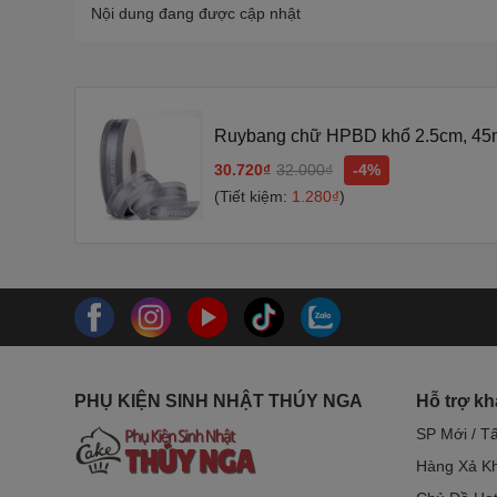
Nội dung đang được cập nhật
Ruybang chữ HPBD khổ 2.5cm, 45m 
30.720₫
32.000₫
-4%
(Tiết kiệm:
1.280₫
)
PHỤ KIỆN SINH NHẬT THÚY NGA
Hỗ trợ k
SP Mới / T
Hàng Xả Kh