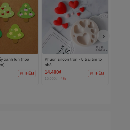
ấy xanh lùn (họa
Khuôn silicon tròn - 8 trái tim to
Khuôn si
im).
nhỏ.
14.400₫
72.000
THÊM
THÊM
15.000₫
-4%
75.000₫