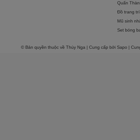
Quấn Thàn
Đồ trang tr
Mũ sinh nh
Set bóng ba
© Bản quyền thuộc về Thúy Nga | Cung cấp bởi Sapo | Cun