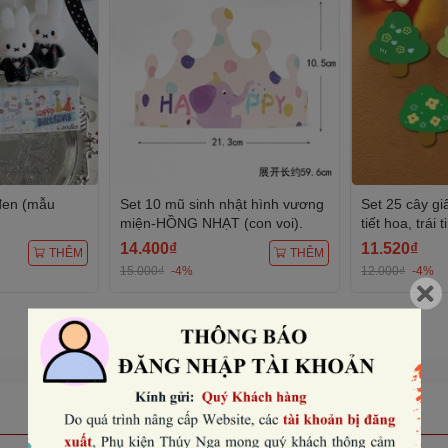
 đen (mẫu
Set 10 mũ sinh nhật hình vương
Set 25 cây gi
miện-HỒNG NHẠT (con voi).
tiết hoa, trái t
14.400₫
11.520₫
THÊM
THÊM
15.000₫
-4%
12.000₫
-4%
Xem tất cả