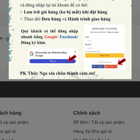
- ghi.
hách hàng
Chính sách
ất cả sản phẩm
SP Mới / Tất cả sản phẩm
o giá rẻ
Hàng Xả Kho giá rẻ