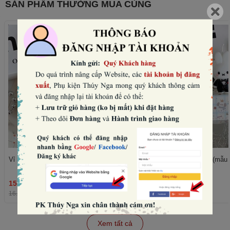
SẢN PHẨM THƯỜNG MUA CÙNG
Vỉ 5 nến thỏ -VÁY đen (mẫu nữ).
Vỉ 5 nến thỏ -vest đen (mẫu
15.360₫
15.360₫
THÊM
16.000₫
-4%
16.000₫
-4%
Xem tất cả