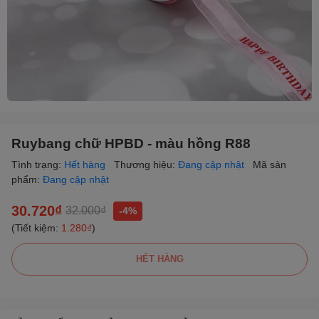
Ruybang chữ HPBD - màu hồng R88
Tình trạng:
Hết hàng
Thương hiệu:
Đang cập nhật
Mã sản
phẩm:
Đang cập nhật
30.720₫
32.000₫
-4%
(Tiết kiệm:
1.280₫
)
HẾT HÀNG