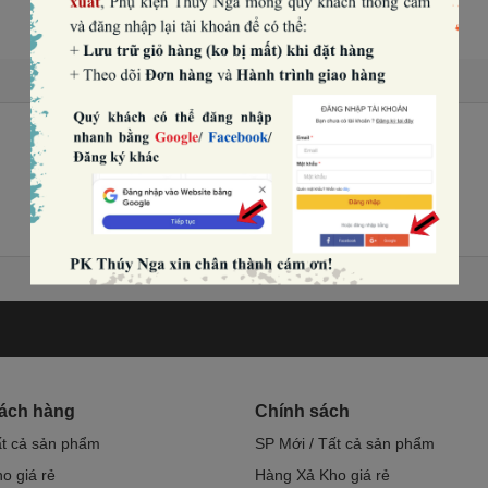
hách hàng
Chính sách
ất cả sản phẩm
SP Mới / Tất cả sản phẩm
o giá rẻ
Hàng Xả Kho giá rẻ