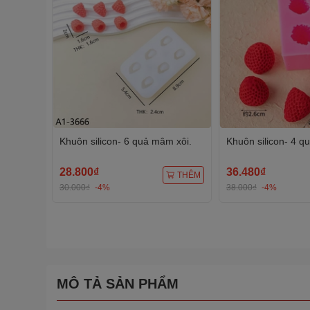
Khuôn silicon- 6 quả mâm xôi.
Khuôn silicon- 4 q
28.800₫
36.480₫
THÊM
30.000₫
-4%
38.000₫
-4%
MÔ TẢ SẢN PHẨM