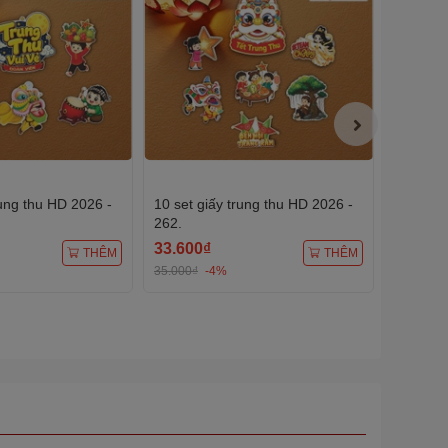
rung thu HD 2026 -
10 set giấy trung thu HD 2026 -
10 set g
262.
263.
33.600₫
33.600
THÊM
THÊM
35.000₫
-4%
35.000₫