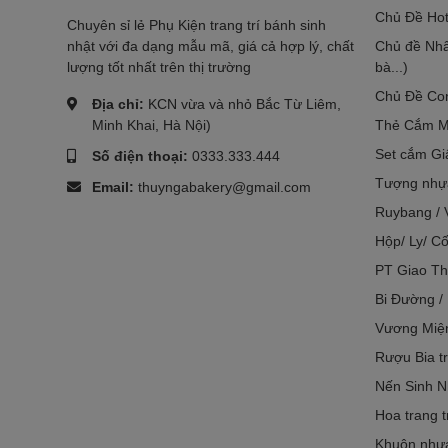
Chủ Đề Hot
Chuyên sỉ lẻ Phụ Kiện trang trí bánh sinh
nhật với đa dạng mẫu mã, giá cả hợp lý, chất
Chủ đề Nhâ
lượng tốt nhất trên thị trường
bà...)
Chủ Đề Co
Địa chỉ:
KCN vừa và nhỏ Bắc Từ Liêm,
Minh Khai, Hà Nội)
Thẻ Cắm M
Set cắm Gi
Số điện thoại:
0333.333.444
Tượng nhựa
Email:
thuyngabakery@gmail.com
Ruybang / 
Hộp/ Ly/ Cố
PT Giao Th
Bi Đường /
Vương Miệ
Rượu Bia tr
Nến Sinh N
Hoa trang t
Khuôn nhựa 