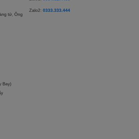
Zalo2:
0333.333.444
àng tử, Ông
y Bay)
ấy