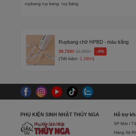
ruybang ruy bang ruy băng
Ruybang chữ HPBD - màu trắng
30.720₫
32.000₫
-4%
(Tiết kiệm:
1.280₫
)
PHỤ KIỆN SINH NHẬT THÚY NGA
Hỗ trợ k
SP Mới / T
Hàng Xả Kh