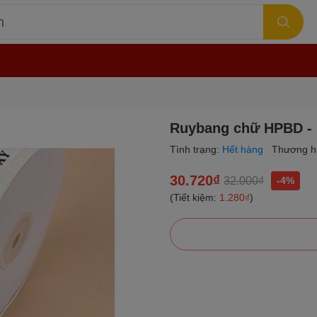
Ruybang chữ HPBD - 
Tình trạng:
Hết hàng
Thương h
30.720₫
32.000₫
-4%
(Tiết kiệm:
1.280₫
)