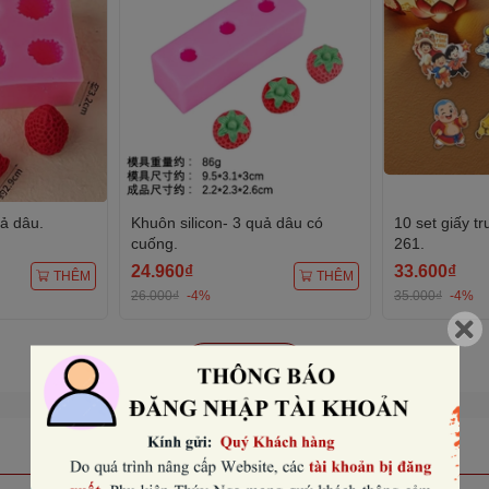
uả dâu.
Khuôn silicon- 3 quả dâu có
10 set giấy t
cuống.
261.
24.960₫
33.600₫
THÊM
THÊM
26.000₫
-4%
35.000₫
-4%
Xem tất cả