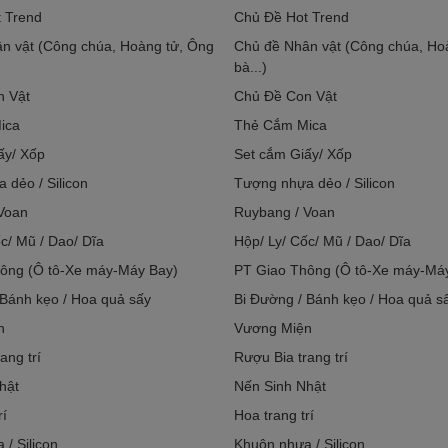
 Trend
Chủ Đề Hot Trend
n vật (Công chúa, Hoàng tử, Ông
Chủ đề Nhân vật (Công chúa, Ho
bà...)
n Vật
Chủ Đề Con Vật
ica
Thẻ Cắm Mica
ấy/ Xốp
Set cắm Giấy/ Xốp
 dẻo / Silicon
Tượng nhựa dẻo / Silicon
Voan
Ruybang / Voan
c/ Mũ / Dao/ Dĩa
Hộp/ Ly/ Cốc/ Mũ / Dao/ Dĩa
ông (Ô tô-Xe máy-Máy Bay)
PT Giao Thông (Ô tô-Xe máy-Má
 Bánh kẹo / Hoa quả sấy
Bi Đường / Bánh kẹo / Hoa quả s
n
Vương Miện
ang trí
Rượu Bia trang trí
hật
Nến Sinh Nhật
rí
Hoa trang trí
/ Silicon
Khuôn nhựa / Silicon