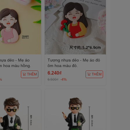
ựa dẻo - Mẹ áo
Tượng nhựa dẻo - Mẹ áo đỏ
 hoa màu hồng.
ôm hoa màu đỏ.
6.240₫
THÊM
THÊM
%
6.500₫
-4%