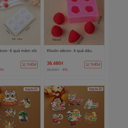
licon- 6 quả mâm xôi.
Khuôn silicon- 4 quả dâu.
36.480₫
THÊM
THÊM
4%
38.000₫
-4%