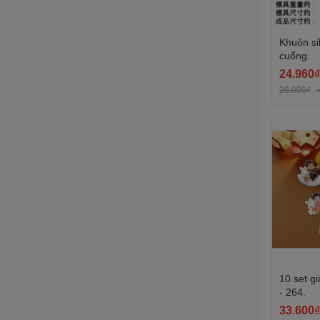
Khuôn si
cuống.
24.960₫
26.000₫
10 set g
- 264.
33.600₫