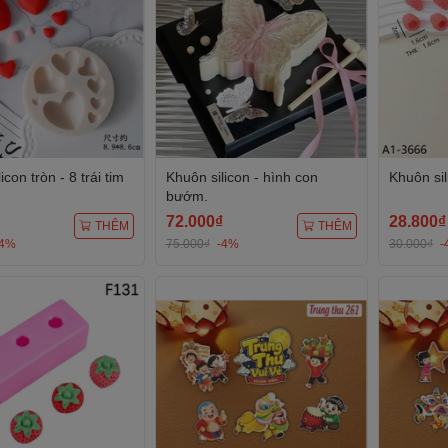
icon tròn - 8 trái tim
Khuôn silicon - hình con
Khuôn si
bướm.
72.000₫
28.800₫
THÊM
THÊM
-4%
75.000₫
-4%
30.000₫
-