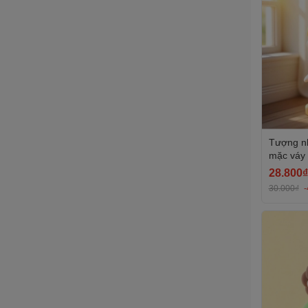
Tượng nh
mặc váy
28.800₫
30.000₫