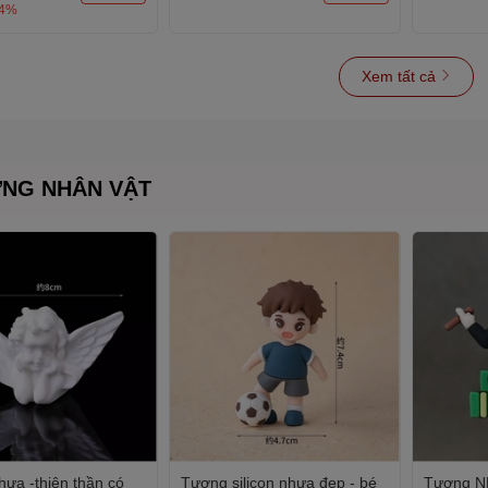
-4%
Xem tất cả
NG NHÂN VẬT
ựa -thiên thần có
Tượng silicon nhựa đẹp - bé
Tượng N