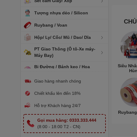
Set cắm Giấy/ Xốp
Tượng nhựa dẻo / Silicon
CHỦ
Ruybang / Voan
Hộp/ Ly/ Cốc/ Mũ / Dao/ Dĩa
PT Giao Thông (Ô tô-Xe máy-
Máy Bay)
Siêu Nhâ
Bi Đường / Bánh kẹo / Hoa
Hù
quả sấy
Giao hàng nhanh chóng
Vương Miện
Chiết khấu lên đến 18%
Rượu Bia trang trí
Hỗ trợ Khách hàng 24/7
Nến Sinh Nhật
Ruybang
Gọi mua hàng: 0333.333.444
Hoa trang trí
(8:00 - 18:00 T2 - CN)
Khuôn nhựa / Silicon