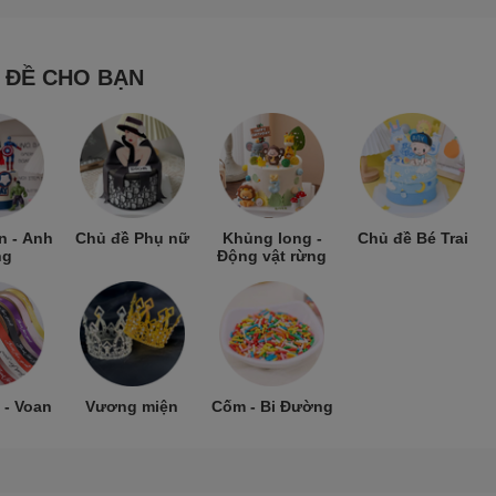
 ĐỀ CHO BẠN
n - Anh
Chủ đề Phụ nữ
Khủng long -
Chủ đề Bé Trai
ng
Động vật rừng
 - Voan
Vương miện
Cốm - Bi Đường