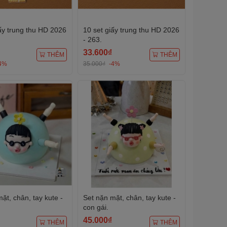
ấy trung thu HD 2026
10 set giấy trung thu HD 2026
- 263.
33.600₫
THÊM
THÊM
4%
35.000₫
-4%
ặt, chân, tay kute -
Set nặn mặt, chân, tay kute -
con gái.
45.000₫
THÊM
THÊM