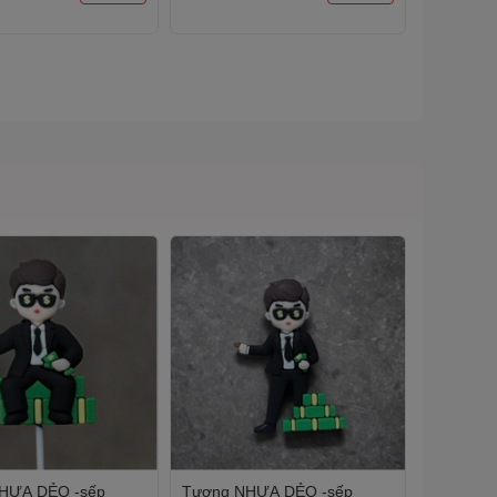
HỰA DẺO -sếp
Tượng NHỰA DẺO -sếp