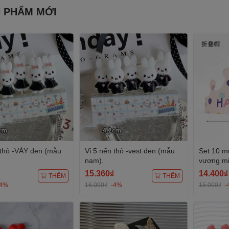
 PHẨM MỚI
 thỏ -VÁY đen (mẫu
Vỉ 5 nến thỏ -vest đen (mẫu
Set 10 m
nam).
vương m
(con voi).
15.360₫
14.400₫
THÊM
THÊM
-4%
16.000₫
-4%
15.000₫
-