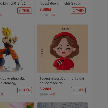
eo kính chữ S (dáng
(boss) đeo kính chữ S (dáng
đứng).
7.680₫
THÊM
THÊM
%
8.000₫
-4%
ongoku nhựa đặc
Tượng nhựa dẻo - mẹ áo dài
ng chưởng).
đỏ, bờm tóc đỏ.
6.240₫
THÊM
THÊM
4%
6.500₫
-4%