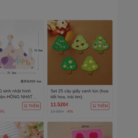
ũ sinh nhật hình
Set 25 cây giấy xanh lùn (họa
iện-HỒNG NHẠT
tiết hoa, trái tim).
11.520₫
THÊM
THÊM
4%
12.000₫
-4%