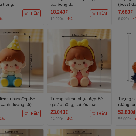
 trắng.
trai bóng đá.
(boss) đ
NGỒI).
18.240₫
7.680₫
THÊM
THÊM
4%
19.000₫
-4%
8.000₫
-4
licon nhựa đẹp-Bé
Tượng silicon nhựa đẹp-Bé
Tượng s
n xanh dương, đội mũ
gái áo hồng, cài tóc màu
(dáng tu
t màu vàng chấm
vàng.
23.040₫
52.800₫
THÊM
THÊM
-4%
24.000₫
-4%
55.000₫
-