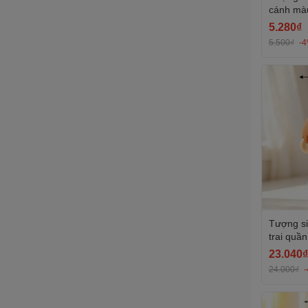
cánh màu
5.280₫
5.500₫
-
Tượng si
trai quầ
sinh nhậ
23.040₫
trắng.
24.000₫