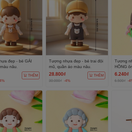
ựa đẹp - bé GÁI
Tượng nhựa đẹp - bé trai đội
Tượng nh
 màu nâu.
mũ, quần áo màu nâu.
HỒNG ôm
28.800₫
6.240₫
THÊM
THÊM
-4%
30.000₫
-4%
6.500₫
-4