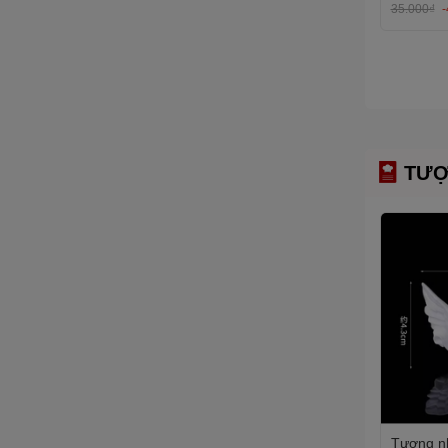
35.000₫
TƯỢ
Tượng nh