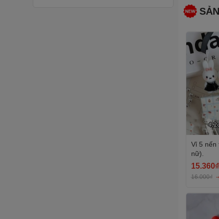
SẢN
Quấn Thành Bánh
Đồ trang trí bằng nhựa
Mũ sinh nhật
Set bóng bay trang trí
Vỉ 5 nến
nữ).
15.360₫
16.000₫