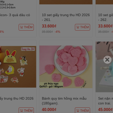
licon- 3 quả dâu có
10 set giấy trung thu HD 2026
10 set gi
- 261.
- 262.
33.600₫
33.600₫
THÊM
THÊM
-4%
35.000₫
-4%
35.000₫
-
iấy trung thu HD 2026
Bánh quy tim hồng mix mẫu
Set nặn m
(180gam).
con trai.
40.000₫
45.000₫
THÊM
THÊM