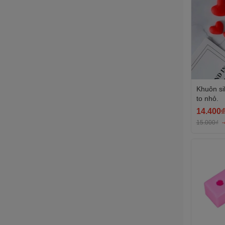
Khuôn sil
to nhỏ.
14.400₫
15.000₫