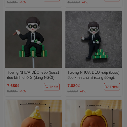
5.500₫
-4%
19.000₫
-4%
Tượng NHỰA DẺO -sếp (boss)
Tượng NHỰA DẺO -sếp (boss)
đeo kính chữ S (dáng NGỒI).
đeo kính chữ S (dáng đứng).
7.680₫
7.680₫
THÊM
THÊM
8.000₫
-4%
8.000₫
-4%