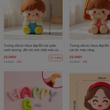
Tượng silicon nhựa đẹp-Bé trai quần
Tượng silicon nhựa đẹp-Bé 
xanh dương, đội mũ sinh nhật màu vàng
cài tóc màu vàng.
chấm trắng.
23.040₫
23.040₫
THÊM
24.000₫
-4%
24.000₫
-4%