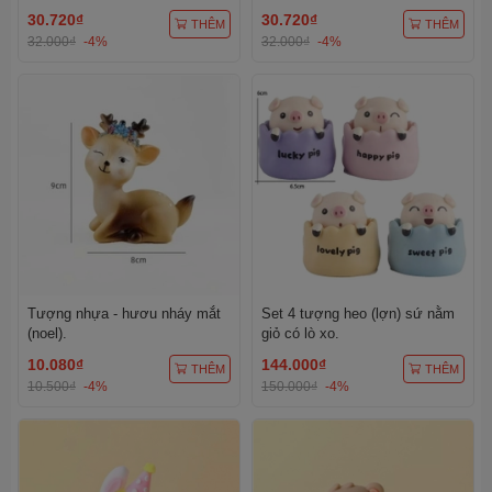
30.720₫
30.720₫
THÊM
THÊM
32.000₫
-4%
32.000₫
-4%
Tượng nhựa - hươu nháy mắt
Set 4 tượng heo (lợn) sứ nằm
(noel).
giỏ có lò xo.
10.080₫
144.000₫
THÊM
THÊM
10.500₫
-4%
150.000₫
-4%