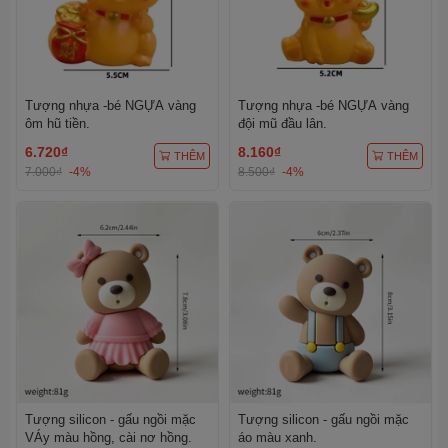
Tượng nhựa -bé NGỰA vàng
Tượng nhựa -bé NGỰA vàng
ôm hũ tiền.
đội mũ đầu lân.
6.720₫
8.160₫
THÊM
THÊM
7.000₫
-4%
8.500₫
-4%
Tượng silicon - gấu ngồi mặc
Tượng silicon - gấu ngồi mặc
VÁy màu hồng, cài nơ hồng.
áo màu xanh.