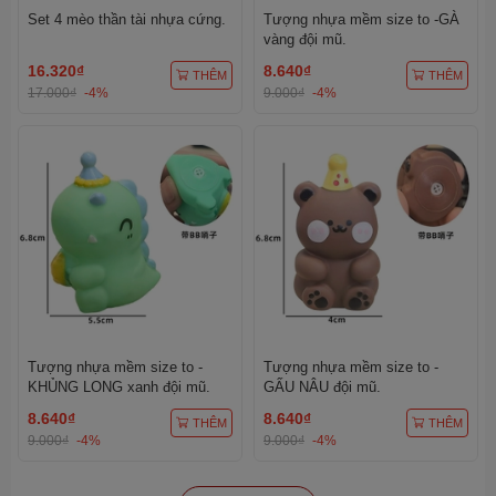
Set 4 mèo thần tài nhựa cứng.
Tượng nhựa mềm size to -GÀ
vàng đội mũ.
16.320₫
8.640₫
THÊM
THÊM
17.000₫
-4%
9.000₫
-4%
Tượng nhựa mềm size to -
Tượng nhựa mềm size to -
KHỦNG LONG xanh đội mũ.
GẤU NÂU đội mũ.
8.640₫
8.640₫
THÊM
THÊM
9.000₫
-4%
9.000₫
-4%