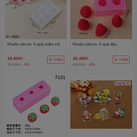
Khuôn silicon- 6 quả mâm xôi.
Khuôn silicon- 4 quả dâu.
28.800₫
36.480₫
THÊM
THÊM
30.000₫
-4%
38.000₫
-4%