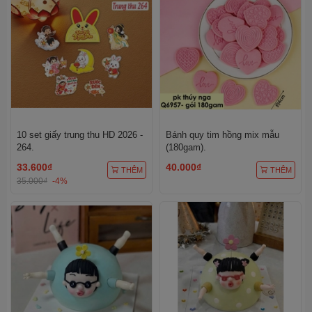
10 set giấy trung thu HD 2026 -
Bánh quy tim hồng mix mẫu
264.
(180gam).
33.600₫
40.000₫
THÊM
THÊM
35.000₫
-4%