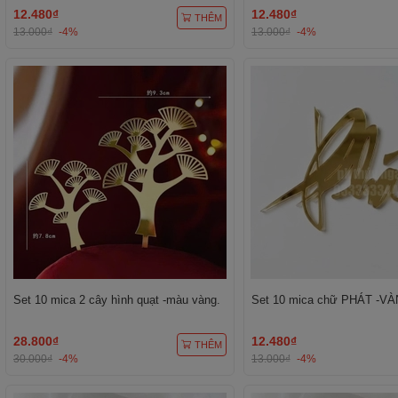
12.480₫
12.480₫
THÊM
13.000₫
-4%
13.000₫
-4%
Set 10 mica 2 cây hình quạt -màu vàng.
Set 10 mica chữ PHÁT -VÀ
28.800₫
12.480₫
THÊM
30.000₫
-4%
13.000₫
-4%