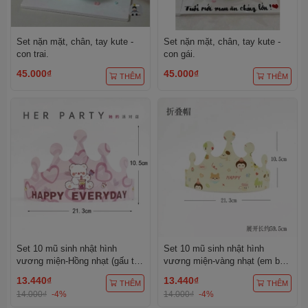
Set nặn mặt, chân, tay kute -
Set nặn mặt, chân, tay kute -
con trai.
con gái.
45.000₫
45.000₫
THÊM
THÊM
Set 10 mũ sinh nhật hình
Set 10 mũ sinh nhật hình
vương miện-Hồng nhạt (gấu trà
vương miện-vàng nhạt (em bé
sữa).
kute).
13.440₫
13.440₫
THÊM
THÊM
14.000₫
-4%
14.000₫
-4%