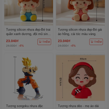
Tượng silicon nhựa đẹp-Bé trai
Tượng silicon nhựa đẹp-Bé gái
quần xanh dương, đội mũ sinh
áo hồng, cài tóc màu vàng.
nhật màu vàng chấm trắng.
23.040₫
23.040₫
THÊM
THÊM
24.000₫
-4%
24.000₫
-4%
Tượng songoku nhựa đặc
Tượng nhựa dẻo - mẹ áo dài