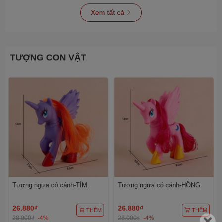
Xem tất cả
TƯỢNG CON VẬT
Tượng ngựa có cánh-TÍM.
Tượng ngựa có cánh-HỒNG.
26.880₫
26.880₫
THÊM
THÊM
28.000₫
-4%
28.000₫
-4%