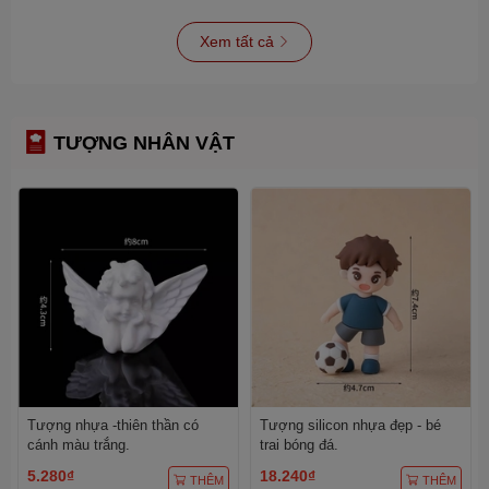
Xem tất cả
TƯỢNG NHÂN VẬT
Tượng nhựa -thiên thần có
Tượng silicon nhựa đẹp - bé
cánh màu trắng.
trai bóng đá.
5.280₫
18.240₫
THÊM
THÊM