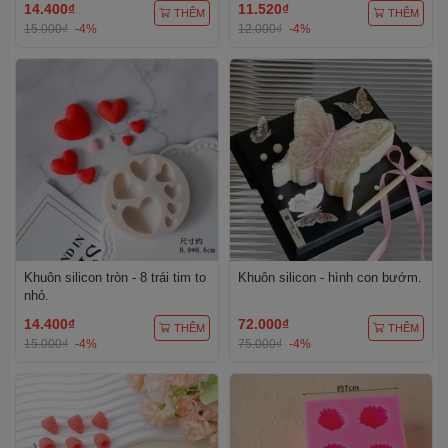
14.400₫
11.520₫
THÊM
THÊM
15.000₫
-4%
12.000₫
-4%
Khuôn silicon tròn - 8 trái tim to
Khuôn silicon - hình con bướm.
nhỏ.
14.400₫
72.000₫
THÊM
THÊM
15.000₫
-4%
75.000₫
-4%