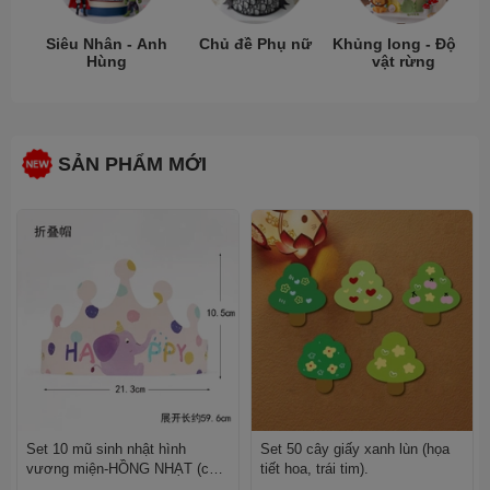
Siêu Nhân - Anh
Chủ đề Phụ nữ
Khủng long - Động
Hùng
vật rừng
SẢN PHẨM MỚI
Set 10 mũ sinh nhật hình
Set 50 cây giấy xanh lùn (họa
vương miện-HỒNG NHẠT (con
tiết hoa, trái tim).
voi).