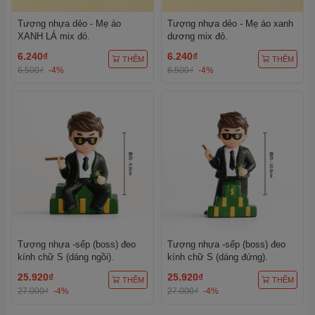
Tượng nhựa dẻo - Mẹ áo
Tượng nhựa dẻo - Mẹ áo xanh
XANH LÁ mix đỏ.
dương mix đỏ.
6.240₫
6.240₫
THÊM
THÊM
6.500₫
-4%
6.500₫
-4%
Tượng nhựa -sếp (boss) đeo
Tượng nhựa -sếp (boss) đeo
kính chữ S (dáng ngồi).
kính chữ S (dáng đứng).
25.920₫
25.920₫
THÊM
THÊM
27.000₫
-4%
27.000₫
-4%