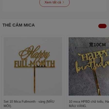
Xem tất cả
THẺ CẮM MICA
Set 10 Mica Fullmonth - vàng (MẪU
10 mica HPBD chữ kiểu, Hap
MỚI).
MÀU VÀNG.