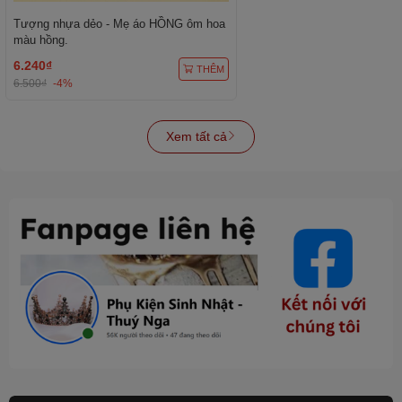
Tượng nhựa dẻo - Mẹ áo HỒNG ôm hoa
màu hồng.
6.240₫
THÊM
6.500₫
-4%
Xem tất cả