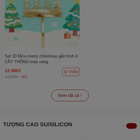
Set 10 Mica merry christmas gắn hình 4
CÂY THÔNG-màu vàng.
12.480₫
THÊM
13.000₫
-4%
Xem tất cả
TƯỢNG CAO SU/SILICON