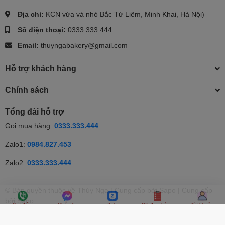
Địa chỉ:
KCN vừa và nhỏ Bắc Từ Liêm, Minh Khai, Hà Nội)
Số điện thoại:
0333.333.444
Email:
thuyngabakery@gmail.com
Hỗ trợ khách hàng
Chính sách
Tổng đài hỗ trợ
Gọi mua hàng:
0333.333.444
Zalo1:
0984.827.453
Zalo2:
0333.333.444
© Bản quyền thuộc về Thúy Nga | Cung cấp bởi Sapo | Cung cấp
Gọi điện
Nhắn tin
Zalo
DS đơn hàng
Tài khoản
bởi
Sapo