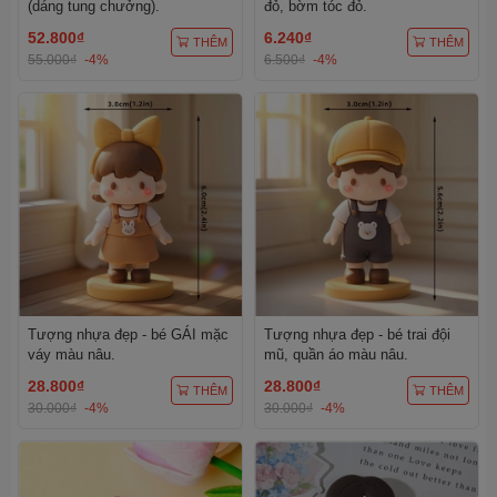
(dáng tung chưởng).
đỏ, bờm tóc đỏ.
52.800₫
6.240₫
THÊM
THÊM
55.000₫
-4%
6.500₫
-4%
Tượng nhựa đẹp - bé GÁI mặc
Tượng nhựa đẹp - bé trai đội
váy màu nâu.
mũ, quần áo màu nâu.
28.800₫
28.800₫
THÊM
THÊM
30.000₫
-4%
30.000₫
-4%