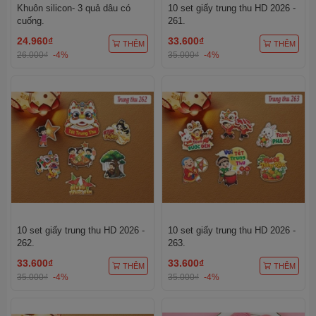
Khuôn silicon- 3 quả dâu có
10 set giấy trung thu HD 2026 -
cuống.
261.
24.960₫
33.600₫
THÊM
THÊM
26.000₫
-4%
35.000₫
-4%
10 set giấy trung thu HD 2026 -
10 set giấy trung thu HD 2026 -
262.
263.
33.600₫
33.600₫
THÊM
THÊM
35.000₫
-4%
35.000₫
-4%