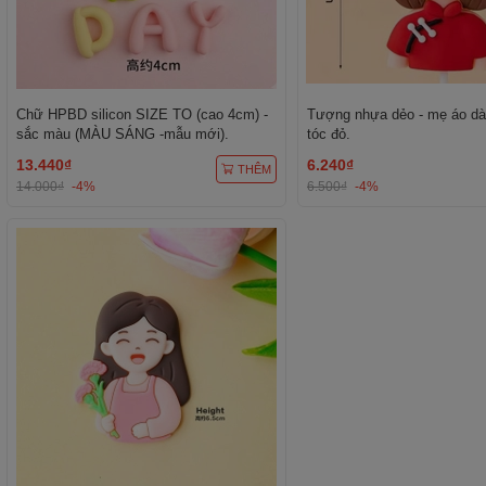
Chữ HPBD silicon SIZE TO (cao 4cm) -
Tượng nhựa dẻo - mẹ áo dà
sắc màu (MÀU SÁNG -mẫu mới).
tóc đỏ.
13.440₫
6.240₫
THÊM
14.000₫
-4%
6.500₫
-4%