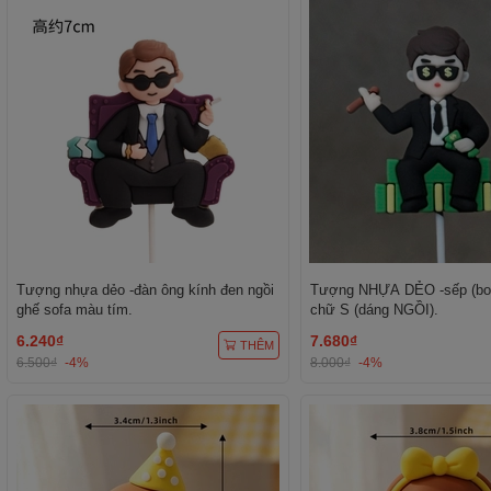
Tượng nhựa dẻo -đàn ông kính đen ngồi
Tượng NHỰA DẺO -sếp (bos
ghế sofa màu tím.
chữ S (dáng NGỒI).
6.240₫
7.680₫
THÊM
6.500₫
-4%
8.000₫
-4%