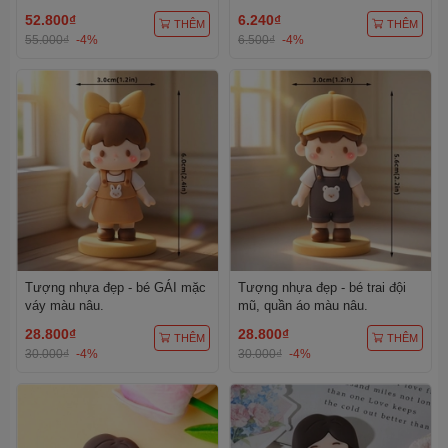
52.800₫
6.240₫
THÊM
THÊM
55.000₫
-4%
6.500₫
-4%
Tượng nhựa đẹp - bé GÁI mặc
Tượng nhựa đẹp - bé trai đội
váy màu nâu.
mũ, quần áo màu nâu.
28.800₫
28.800₫
THÊM
THÊM
30.000₫
-4%
30.000₫
-4%