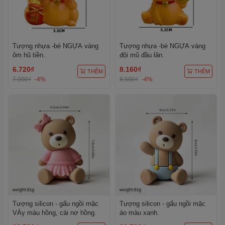
Tượng nhựa -bé NGỰA vàng
Tượng nhựa -bé NGỰA vàng
ôm hũ tiền.
đội mũ đầu lân.
6.720₫
8.160₫
THÊM
THÊM
7.000₫
-4%
8.500₫
-4%
Tượng silicon - gấu ngồi mặc
Tượng silicon - gấu ngồi mặc
VÁy màu hồng, cài nơ hồng.
áo màu xanh.