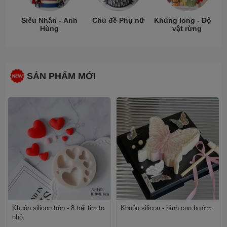
Siêu Nhân - Anh
Chủ đề Phụ nữ
Khủng long - Động
Hùng
vật rừng
SẢN PHẨM MỚI
Khuôn silicon tròn - 8 trái tim to
Khuôn silicon - hình con bướm.
nhỏ.