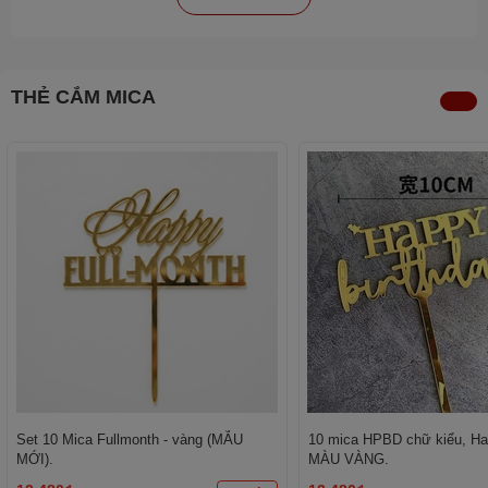
THẺ CẮM MICA
Set 10 Mica Fullmonth - vàng (MẪU
10 mica HPBD chữ kiểu, Hap
MỚI).
MÀU VÀNG.