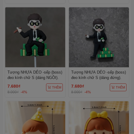
Tượng NHỰA DẺO -sếp (boss)
Tượng NHỰA DẺO -sếp (boss)
đeo kính chữ S (dáng NGỒI).
đeo kính chữ S (dáng đứng).
7.680₫
7.680₫
THÊM
THÊM
8.000₫
-4%
8.000₫
-4%