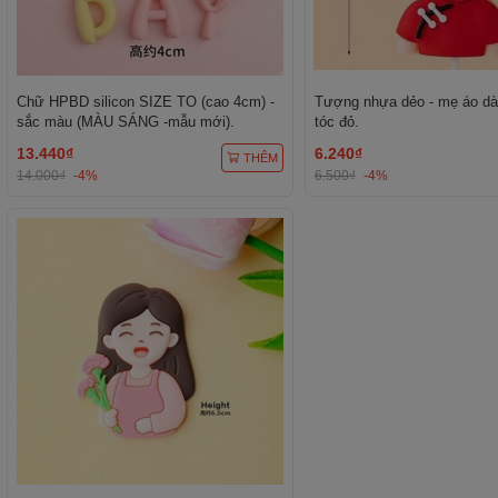
Chữ HPBD silicon SIZE TO (cao 4cm) -
Tượng nhựa dẻo - mẹ áo dà
sắc màu (MÀU SÁNG -mẫu mới).
tóc đỏ.
13.440₫
6.240₫
THÊM
14.000₫
-4%
6.500₫
-4%