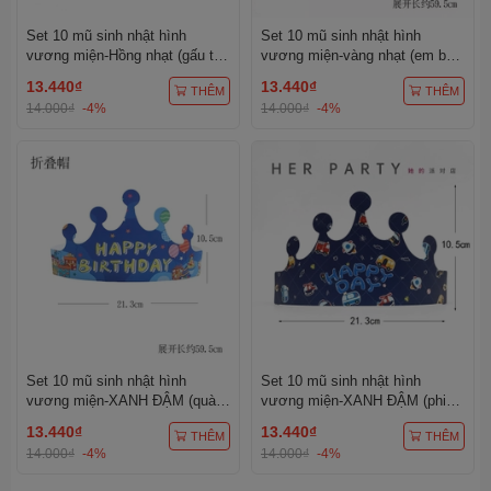
Set 10 mũ sinh nhật hình
Set 10 mũ sinh nhật hình
vương miện-Hồng nhạt (gấu trà
vương miện-vàng nhạt (em bé
sữa).
kute).
13.440₫
13.440₫
THÊM
THÊM
14.000₫
-4%
14.000₫
-4%
Set 10 mũ sinh nhật hình
Set 10 mũ sinh nhật hình
vương miện-XANH ĐẬM (quà
vương miện-XANH ĐẬM (phi
mũ bóng).
hành gia).
13.440₫
13.440₫
THÊM
THÊM
14.000₫
-4%
14.000₫
-4%