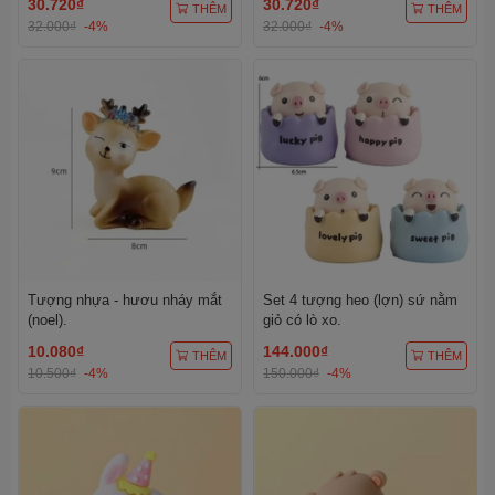
30.720₫
30.720₫
THÊM
THÊM
32.000₫
-4%
32.000₫
-4%
Tượng nhựa - hươu nháy mắt
Set 4 tượng heo (lợn) sứ nằm
(noel).
giỏ có lò xo.
10.080₫
144.000₫
THÊM
THÊM
10.500₫
-4%
150.000₫
-4%