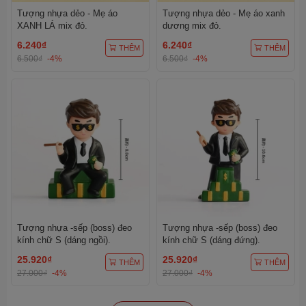
Tượng nhựa dẻo - Mẹ áo
Tượng nhựa dẻo - Mẹ áo xanh
XANH LÁ mix đỏ.
dương mix đỏ.
6.240₫
6.240₫
THÊM
THÊM
6.500₫
-4%
6.500₫
-4%
Tượng nhựa -sếp (boss) đeo
Tượng nhựa -sếp (boss) đeo
kính chữ S (dáng ngồi).
kính chữ S (dáng đứng).
25.920₫
25.920₫
THÊM
THÊM
27.000₫
-4%
27.000₫
-4%