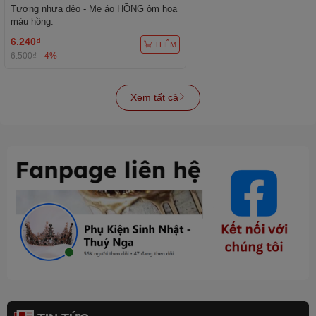
Tượng nhựa dẻo - Mẹ áo HỒNG ôm hoa
màu hồng.
6.240₫
THÊM
6.500₫
-4%
Xem tất cả