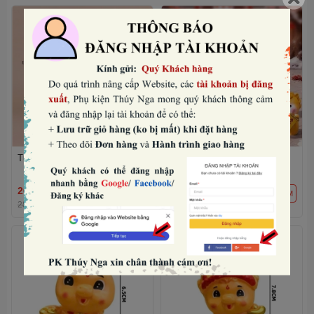
Tượng ngựa có cánh-TRẮNG.
Set nhựa đặc- 5 tượng bé
ngựa vàng mini mix mẫu.
26.880₫
30.720₫
THÊM
THÊM
28.000₫
-4%
32.000₫
-4%