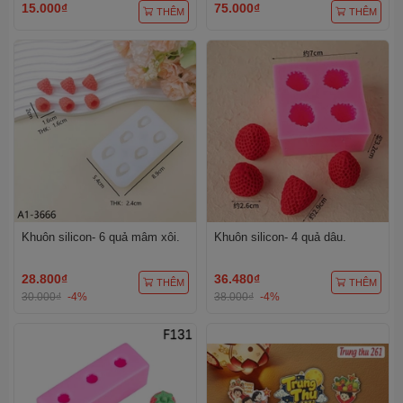
15.000₫
75.000₫
THÊM
THÊM
Khuôn silicon- 6 quả mâm xôi.
Khuôn silicon- 4 quả dâu.
28.800₫
36.480₫
THÊM
THÊM
30.000₫
-4%
38.000₫
-4%