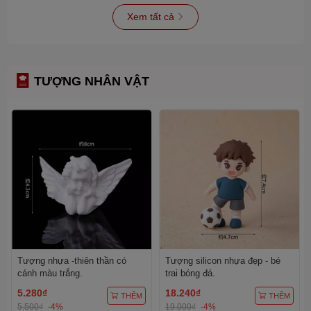
Xem tất cả
TƯỢNG NHÂN VẬT
Tượng nhựa -thiên thần có
Tượng silicon nhựa đẹp - bé
cánh màu trắng.
trai bóng đá.
5.280₫
18.240₫
THÊM
THÊM
5.500₫
-4%
19.000₫
-4%