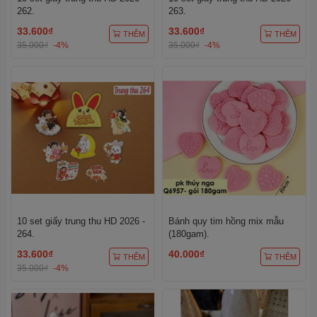
262.
263.
33.600₫
33.600₫
THÊM
THÊM
35.000₫
-4%
35.000₫
-4%
10 set giấy trung thu HD 2026 -
Bánh quy tim hồng mix mẫu
264.
(180gam).
33.600₫
40.000₫
THÊM
THÊM
35.000₫
-4%