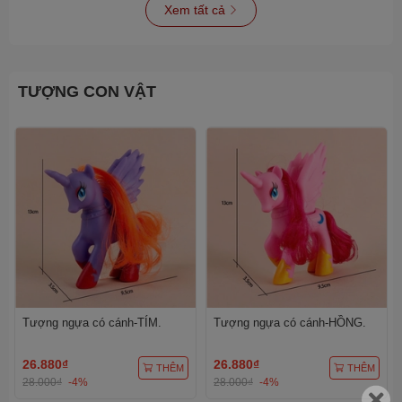
Xem tất cả
TƯỢNG CON VẬT
Tượng ngựa có cánh-TÍM.
Tượng ngựa có cánh-HỒNG.
26.880₫
26.880₫
THÊM
THÊM
28.000₫
-4%
28.000₫
-4%