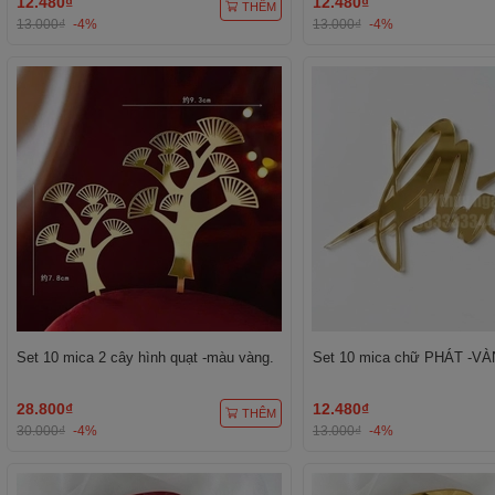
12.480₫
12.480₫
THÊM
13.000₫
-4%
13.000₫
-4%
Set 10 mica 2 cây hình quạt -màu vàng.
Set 10 mica chữ PHÁT -VÀ
28.800₫
12.480₫
THÊM
30.000₫
-4%
13.000₫
-4%