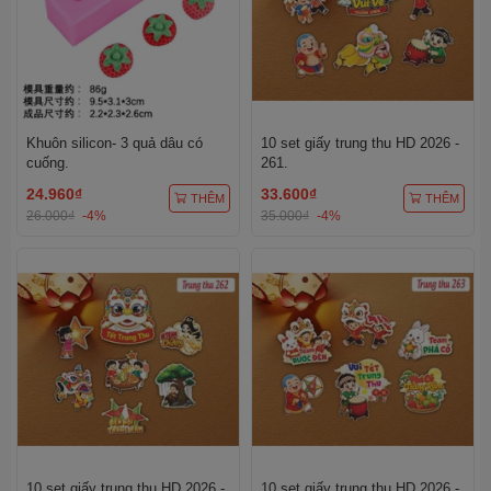
Khuôn silicon- 3 quả dâu có
10 set giấy trung thu HD 2026 -
cuống.
261.
24.960₫
33.600₫
THÊM
THÊM
26.000₫
-4%
35.000₫
-4%
10 set giấy trung thu HD 2026 -
10 set giấy trung thu HD 2026 -