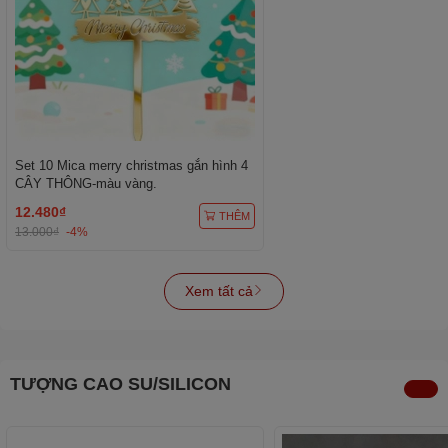
Set 10 Mica merry christmas gắn hình 4
CÂY THÔNG-màu vàng.
12.480₫
THÊM
13.000₫
-4%
Xem tất cả
TƯỢNG CAO SU/SILICON