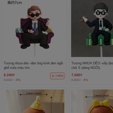
Tượng nhựa dẻo -đàn ông kính đen ngồi
Tượng NHỰA DẺO -sếp (bos
ghế sofa màu tím.
chữ S (dáng NGỒI).
6.240₫
7.680₫
THÊM
6.500₫
-4%
8.000₫
-4%