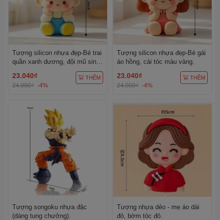
Tượng silicon nhựa đẹp-Bé trai
Tượng silicon nhựa đẹp-Bé gái
quần xanh dương, đội mũ sinh
áo hồng, cài tóc màu vàng.
nhật màu vàng chấm trắng.
23.040₫
23.040₫
THÊM
THÊM
24.000₫
-4%
24.000₫
-4%
Tượng songoku nhựa đặc
Tượng nhựa dẻo - mẹ áo dài
(dáng tung chưởng).
đỏ, bờm tóc đỏ.