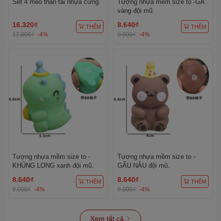
Set 4 mèo thần tài nhựa cứng.
Tượng nhựa mềm size to -GÀ
vàng đội mũ.
16.320₫
8.640₫
THÊM
THÊM
17.000₫
-4%
9.000₫
-4%
Tượng nhựa mềm size to -
Tượng nhựa mềm size to -
KHỦNG LONG xanh đội mũ.
GẤU NÂU đội mũ.
8.640₫
8.640₫
THÊM
THÊM
9.000₫
-4%
9.000₫
-4%
Xem tất cả