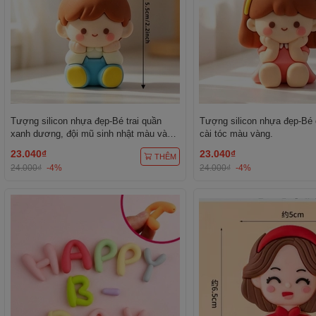
Tượng silicon nhựa đẹp-Bé trai quần
Tượng silicon nhựa đẹp-Bé 
xanh dương, đội mũ sinh nhật màu vàng
cài tóc màu vàng.
chấm trắng.
23.040₫
23.040₫
THÊM
24.000₫
-4%
24.000₫
-4%