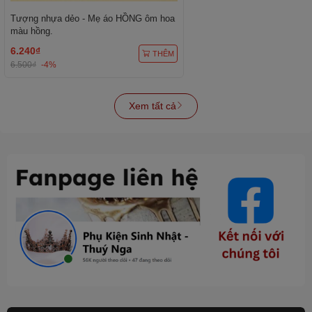
Tượng nhựa dẻo - Mẹ áo HỒNG ôm hoa
màu hồng.
6.240₫
THÊM
6.500₫
-4%
Xem tất cả