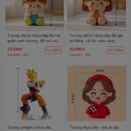
Tượng silicon nhựa đẹp-Bé trai
Tượng silicon nhựa đẹp-Bé gái
quần xanh dương, đội mũ sinh
áo hồng, cài tóc màu vàng.
nhật màu vàng chấm trắng.
23.040₫
23.040₫
THÊM
THÊM
24.000₫
-4%
24.000₫
-4%
Tượng songoku nhựa đặc
Tượng nhựa dẻo - mẹ áo dài