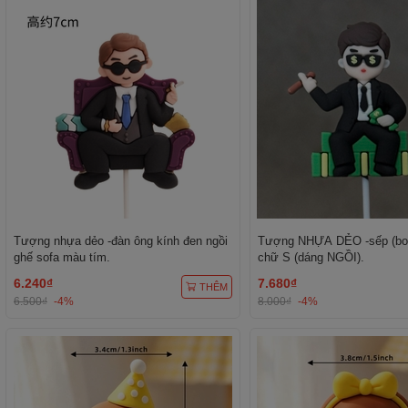
Tượng nhựa dẻo -đàn ông kính đen ngồi
Tượng NHỰA DẺO -sếp (bos
ghế sofa màu tím.
chữ S (dáng NGỒI).
6.240₫
7.680₫
THÊM
6.500₫
-4%
8.000₫
-4%