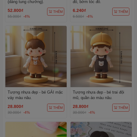
(dáng tung chưởng).
đỏ, bờm tóc đỏ.
52.800₫
6.240₫
THÊM
THÊM
55.000₫
-4%
6.500₫
-4%
Tượng nhựa đẹp - bé GÁI mặc
Tượng nhựa đẹp - bé trai đội
váy màu nâu.
mũ, quần áo màu nâu.
28.800₫
28.800₫
THÊM
THÊM
30.000₫
-4%
30.000₫
-4%