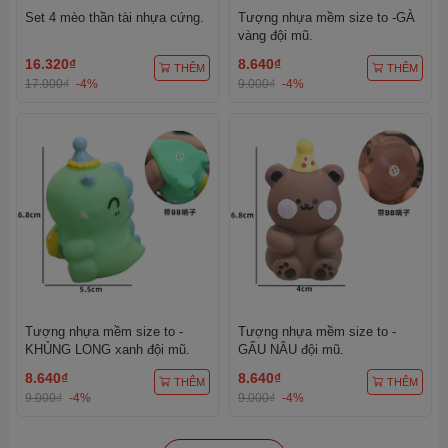
Set 4 mèo thần tài nhựa cứng.
Tượng nhựa mềm size to -GÀ
vàng đội mũ.
16.320₫
8.640₫
THÊM
THÊM
17.000₫
-4%
9.000₫
-4%
Tượng nhựa mềm size to -
Tượng nhựa mềm size to -
KHỦNG LONG xanh đội mũ.
GẤU NÂU đội mũ.
8.640₫
8.640₫
THÊM
THÊM
9.000₫
-4%
9.000₫
-4%