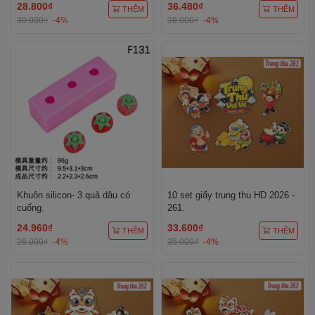
28.800₫
36.480₫
THÊM
THÊM
30.000₫
-4%
38.000₫
-4%
Khuôn silicon- 3 quả dâu có
10 set giấy trung thu HD 2026 -
cuống.
261.
24.960₫
33.600₫
THÊM
THÊM
26.000₫
-4%
35.000₫
-4%