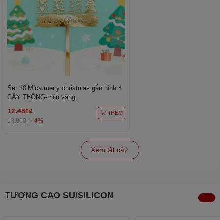
Set 10 Mica merry christmas gắn hình 4
CÂY THÔNG-màu vàng.
12.480₫
THÊM
13.000₫
-4%
Xem tất cả
TƯỢNG CAO SU/SILICON