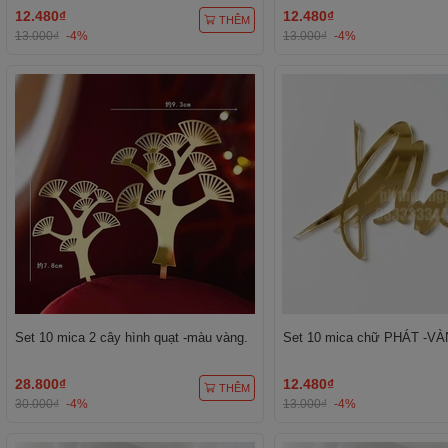
12.480₫
12.480₫
THÊM
13.000₫
-4%
13.000₫
-4%
Set 10 mica 2 cây hình quạt -màu vàng.
Set 10 mica chữ PHÁT -VÀ
28.800₫
12.480₫
THÊM
30.000₫
-4%
13.000₫
-4%