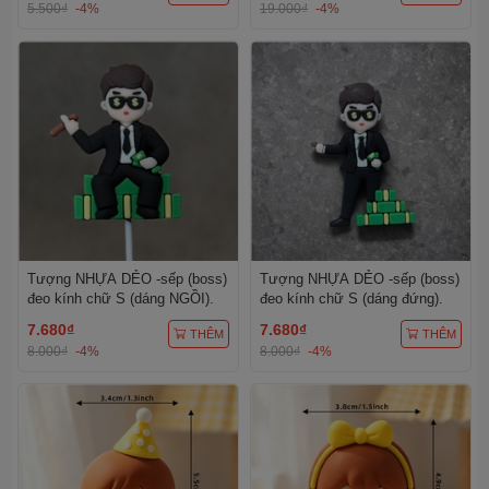
5.500₫
-4%
19.000₫
-4%
Tượng NHỰA DẺO -sếp (boss)
Tượng NHỰA DẺO -sếp (boss)
đeo kính chữ S (dáng NGỒI).
đeo kính chữ S (dáng đứng).
7.680₫
7.680₫
THÊM
THÊM
8.000₫
-4%
8.000₫
-4%