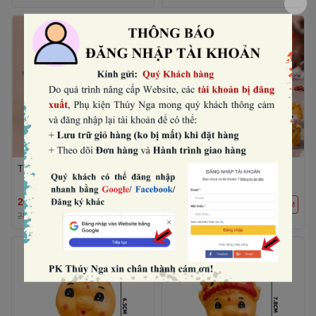
Tượng ngựa có cánh-TRẮNG.
Set nhựa đặc- 5 tượng bé
ngựa vàng mini mix mẫu.
26.880₫
30.720₫
THÊM
THÊM
28.000₫
-4%
32.000₫
-4%