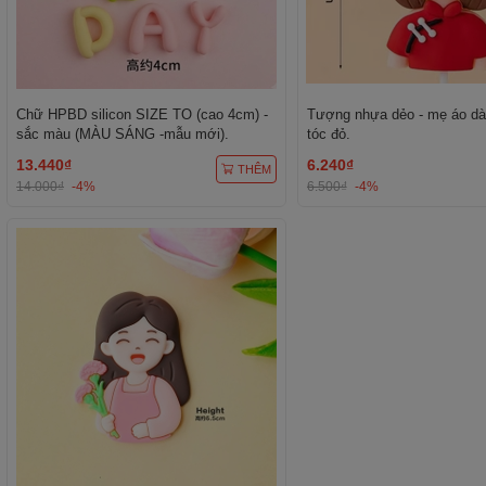
Chữ HPBD silicon SIZE TO (cao 4cm) -
Tượng nhựa dẻo - mẹ áo dà
sắc màu (MÀU SÁNG -mẫu mới).
tóc đỏ.
13.440₫
6.240₫
THÊM
14.000₫
-4%
6.500₫
-4%