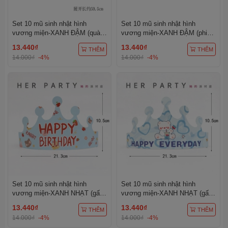
Set 10 mũ sinh nhật hình
Set 10 mũ sinh nhật hình
vương miện-XANH ĐẬM (quà
vương miện-XANH ĐẬM (phi
mũ bóng).
hành gia).
13.440₫
13.440₫
THÊM
THÊM
14.000₫
-4%
14.000₫
-4%
Set 10 mũ sinh nhật hình
Set 10 mũ sinh nhật hình
vương miện-XANH NHẠT (gấu
vương miện-XANH NHẠT (gấu
nâu đậm và quả dâu).
uống trà sữa).
13.440₫
13.440₫
THÊM
THÊM
14.000₫
-4%
14.000₫
-4%