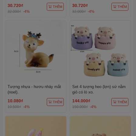
30.720₫
30.720₫
THÊM
THÊM
32.000₫
-4%
32.000₫
-4%
Tượng nhựa - hươu nháy mắt
Set 4 tượng heo (lợn) sứ nằm
(noel).
giỏ có lò xo.
10.080₫
144.000₫
THÊM
THÊM
10.500₫
-4%
150.000₫
-4%