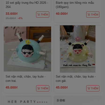
10 set giấy trung thu HD 2026 -
Bánh quy tim hồng mix mẫu
264.
(180gam).
33.600₫
40.000₫
THÊM
THÊM
35.000₫
-4%
Set nặn mặt, chân, tay kute -
Set nặn mặt, chân, tay kute -
con trai.
con gái.
45.000₫
45.000₫
THÊM
THÊM