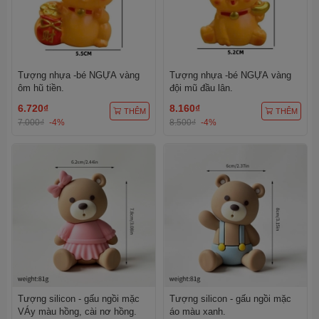
Tượng nhựa -bé NGỰA vàng
Tượng nhựa -bé NGỰA vàng
ôm hũ tiền.
đội mũ đầu lân.
6.720₫
8.160₫
THÊM
THÊM
7.000₫
-4%
8.500₫
-4%
Tượng silicon - gấu ngồi mặc
Tượng silicon - gấu ngồi mặc
VÁy màu hồng, cài nơ hồng.
áo màu xanh.