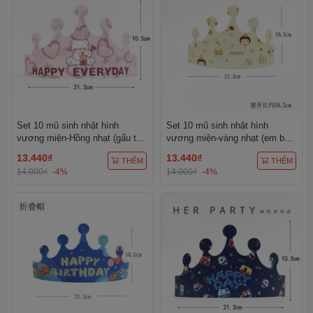
Set 10 mũ sinh nhật hình
Set 10 mũ sinh nhật hình
vương miện-Hồng nhạt (gấu trà
vương miện-vàng nhạt (em bé
sữa).
kute).
13.440₫
13.440₫
THÊM
THÊM
14.000₫
-4%
14.000₫
-4%