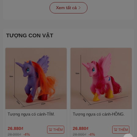
Xem tất cả
TƯỢNG CON VẬT
Tượng ngựa có cánh-TÍM.
Tượng ngựa có cánh-HỒNG.
26.880₫
26.880₫
THÊM
THÊM
28.000₫
-4%
28.000₫
-4%