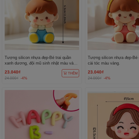
Tượng silicon nhựa đẹp-Bé trai quần
Tượng silicon nhựa đẹp-Bé 
xanh dương, đội mũ sinh nhật màu vàng
cài tóc màu vàng.
chấm trắng.
23.040₫
23.040₫
THÊM
24.000₫
-4%
24.000₫
-4%