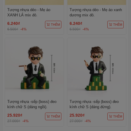
Tượng nhựa dẻo - Mẹ áo
Tượng nhựa dẻo - Mẹ áo xanh
XANH LÁ mix đỏ.
dương mix đỏ.
6.240₫
6.240₫
THÊM
THÊM
6.500₫
-4%
6.500₫
-4%
Tượng nhựa -sếp (boss) đeo
Tượng nhựa -sếp (boss) đeo
kính chữ S (dáng ngồi).
kính chữ S (dáng đứng).
25.920₫
25.920₫
THÊM
THÊM
27.000₫
-4%
27.000₫
-4%