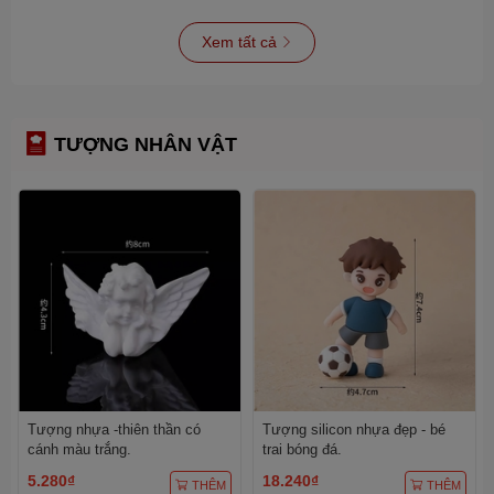
Xem tất cả
TƯỢNG NHÂN VẬT
Tượng nhựa -thiên thần có
Tượng silicon nhựa đẹp - bé
cánh màu trắng.
trai bóng đá.
5.280₫
18.240₫
THÊM
THÊM