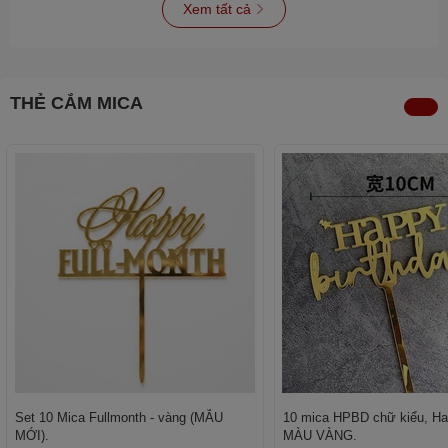
Xem tất cả
THẺ CẮM MICA
Set 10 Mica Fullmonth - vàng (MẪU
10 mica HPBD chữ kiểu, Hap
MỚI).
MÀU VÀNG.